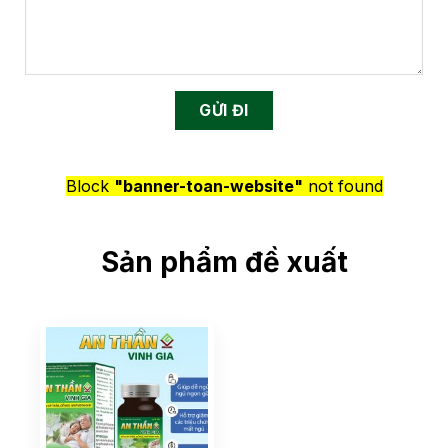
Block
"banner-toan-website"
not found
Sản phẩm đề xuất