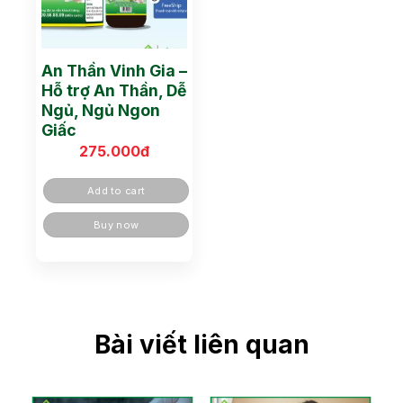
An Thần Vinh Gia –
Hỗ trợ An Thần, Dễ
Ngủ, Ngủ Ngon
Giấc
275.000
đ
Add to cart
Buy now
Bài viết liên quan