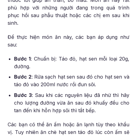
thuốc tốt giúp an thần, bổ máu. Món ăn này rất
phù hợp với những người đang trong quá trình
phục hồi sau phẫu thuật hoặc các chị em sau khi
sinh.
Để thực hiện món ăn này, các bạn áp dụng như
sau:
Bước 1
: Chuẩn bị: Táo đỏ, hạt sen mỗi loại 20g,
đường.
Bước 2
: Rửa sạch hạt sen sau đó cho hạt sen và
táo đỏ vào 200ml nước rồi đun sôi.
Bước 3
: Sau khi các nguyên liệu đã nhừ thì hãy
cho lượng đường vừa ăn sau đó khuấy đều cho
tan đến khi hỗn hợp sôi thì tắt bếp.
Các bạn có thể ăn ấm hoặc ăn lạnh tùy theo khẩu
vị. Tuy nhiên ăn chè hạt sen táo đỏ lúc còn ấm sẽ