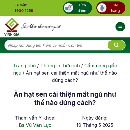
Skip
Tư vấn:
Tích
Giỏ
to
1900 1259
điểm
hàng
content
Tìm
kiếm:
Trang chủ
/
Thông tin hữu ích
/
Cẩm nang giấc
ngủ
/
Ăn hạt sen cải thiện mất ngủ như thế nào
đúng cách?
Ăn hạt sen cải thiện mất ngủ như
thế nào đúng cách?
Tham vấn Y khoa:
Ngày đăng:
Bs Vũ Văn Lực
19 Tháng 5 2025