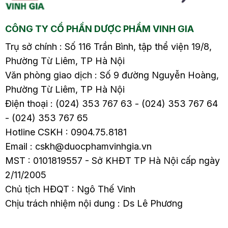
đến bạn 10 loại tinh
dầu trị mất ngủ tốt.
CÔNG TY CỔ PHẦN DƯỢC PHẨM VINH GIA
Trụ sở chính : Số 116 Trần Bình, tập thể viện 19/8,
Phường Từ Liêm, TP Hà Nội
Văn phòng giao dịch : Số 9 đường Nguyễn Hoàng,
Phường Từ Liêm, TP Hà Nội
Điện thoại : (024) 353 767 63 - (024) 353 767 64
- (024) 353 767 65
Hotline CSKH : 0904.75.8181
Email : cskh@duocphamvinhgia.vn
MST : 0101819557 - Sở KHĐT TP Hà Nội cấp ngày
2/11/2005
Chủ tịch HĐQT : Ngô Thế Vinh
Chịu trách nhiệm nội dung : Ds Lê Phương