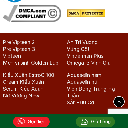
Pre Vipteen 2
An Trĩ Vương
Pre Vipteen 3
Vững Cốt
Vipteen
Vindermen Plus
Men vi sinh Golden Lab
Omega-3 Vinh Gia
Kiều Xuân EstroG 100
Aquaselin nam
Cream Kiều Xuân
Aquaselin nữ
Serum Kiều Xuân
Viên Đông Trùng Hạ
Nữ Vương New
Thảo
Sắt Hữu Cơ
Gọi điện
Giỏ hàng
Copyright 2026 © Dược phẩm Vinh Gia. All rights reserved