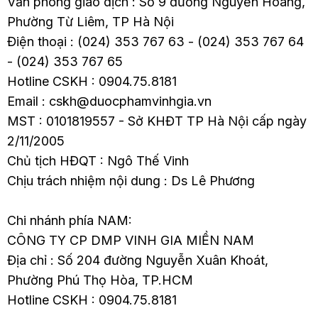
Văn phòng giao dịch : Số 9 đường Nguyễn Hoàng,
Phường Từ Liêm, TP Hà Nội
Điện thoại : (024) 353 767 63 - (024) 353 767 64
- (024) 353 767 65
Hotline CSKH : 0904.75.8181
Email : cskh@duocphamvinhgia.vn
MST : 0101819557 - Sở KHĐT TP Hà Nội cấp ngày
2/11/2005
Chủ tịch HĐQT : Ngô Thế Vinh
Chịu trách nhiệm nội dung : Ds Lê Phương
Chi nhánh phía NAM:
CÔNG TY CP DMP VINH GIA MIỀN NAM
Địa chỉ : Số 204 đường Nguyễn Xuân Khoát,
Phường Phú Thọ Hòa, TP.HCM
Hotline CSKH : 0904.75.8181