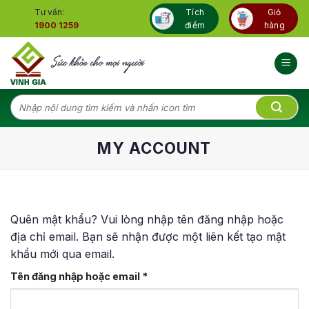
Skip
Tư vấn:
Tích
Giỏ
to
1900 1259
điểm
hàng
content
Tìm
kiếm:
MY ACCOUNT
Quên mật khẩu? Vui lòng nhập tên đăng nhập hoặc
địa chỉ email. Bạn sẽ nhận được một liên kết tạo mật
khẩu mới qua email.
Tên đăng nhập hoặc email
*
Bắt
buộc