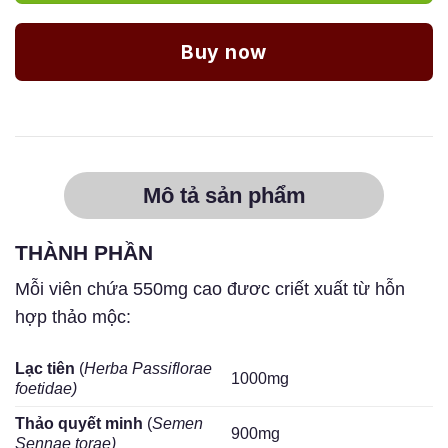
Buy now
Mô tả sản phẩm
THÀNH PHẦN
Mỗi viên chứa 550mg cao đươc criết xuất từ hỗn
hợp thảo mộc:
Lạc tiên
(
Herba Passiflorae
1000mg
foetidae)
Thảo quyết minh
(
Semen
900mg
Sennae torae)