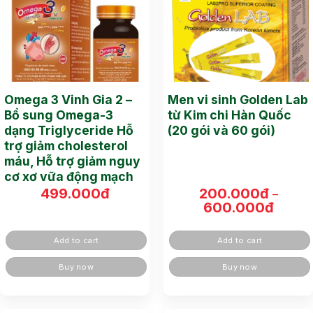
Omega 3 Vinh Gia 2 –
Men vi sinh Golden Lab
Bổ sung Omega-3
từ Kim chi Hàn Quốc
dạng Triglyceride Hỗ
(20 gói và 60 gói)
trợ giảm cholesterol
máu, Hỗ trợ giảm nguy
cơ xơ vữa động mạch
499.000
đ
200.000
đ
–
600.000
đ
Khoản
giá:
từ
200.00
Add to cart
Add to cart
đến
600.00
Buy now
Buy now