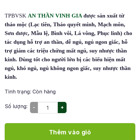
TPBVSK
AN THẦN VINH GIA
được sản xuất từ
thảo mộc (Lạc tiên, Thảo quyết minh, Mạch môn,
Sơn dược, Mẫu lệ, Bình vôi, Lá vông, Phục linh) cho
tác dụng hỗ trợ an thần, dễ ngủ, ngủ ngon giấc, hỗ
trợ giảm các triệu chứng mất ngủ, suy nhược thần
kinh. Dùng tốt cho người lớn bị các biểu hiện mất
ngủ, khó ngủ, ngủ không ngon giấc, suy nhược thần
kinh.
Tình trạng: Còn hàng
An Thần Vinh Gia - Hỗ trợ An Thần, Dễ Ngủ, Ngủ Ngon Giấc 
Số lượng:
-
+
Thêm vào giỏ