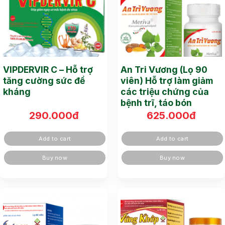
VIPDERVIR C – Hỗ trợ
An Tri Vương (Lọ 90
tăng cường sức đề
viên) Hỗ trợ làm giảm
kháng
các triệu chứng của
bệnh trĩ, táo bón
290.000
đ
625.000
đ
Add to cart
Add to cart
Buy now
Buy now