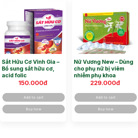
Sắt Hữu Cơ Vinh Gia –
Nữ Vương New – Dùng
Bổ sung sắt hữu cơ,
cho phụ nữ bị viêm
acid folic
nhiễm phụ khoa
150.000
đ
229.000
đ
Add to cart
Add to cart
Buy now
Buy now