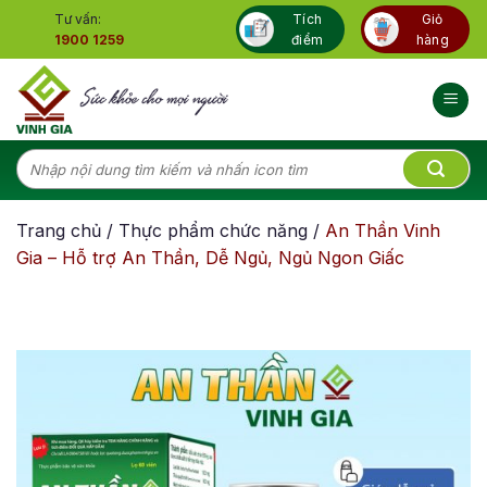
Skip
Tư vấn:
Tích
Giỏ
to
1900 1259
điểm
hàng
content
Tìm
kiếm:
Trang chủ
/
Thực phẩm chức năng
/
An Thần Vinh
Gia – Hỗ trợ An Thần, Dễ Ngủ, Ngủ Ngon Giấc