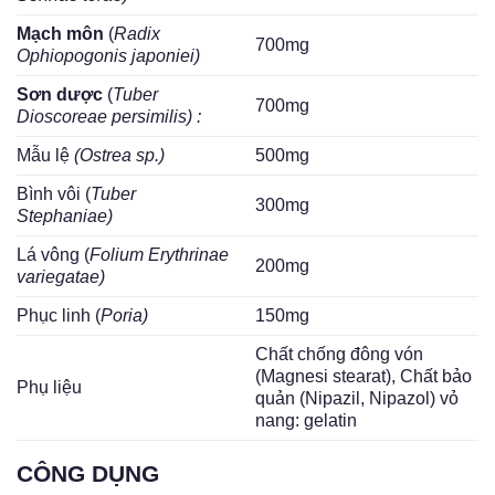
Mạch môn
(
Radix
700mg
Ophiopogonis japoniei)
Sơn dược
(
Tuber
700mg
Dioscoreae persimilis) :
Mẫu lệ
(Ostrea sp.)
500mg
Bình vôi (
Tuber
300mg
Stephaniae)
Lá vông (
Folium Erythrinae
200mg
variegatae)
Phục linh (
Poria)
150mg
Chất chống đông vón
(Magnesi stearat), Chất bảo
Phụ liệu
quản (Nipazil, Nipazol) vỏ
nang: gelatin
CÔNG DỤNG