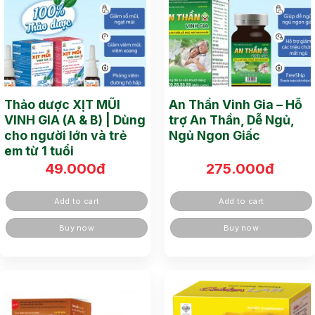
Thảo dược XỊT MŨI
An Thần Vinh Gia – Hỗ
VINH GIA (A & B) | Dùng
trợ An Thần, Dễ Ngủ,
cho người lớn và trẻ
Ngủ Ngon Giấc
em từ 1 tuổi
49.000
đ
275.000
đ
Add to cart
Add to cart
Buy now
Buy now