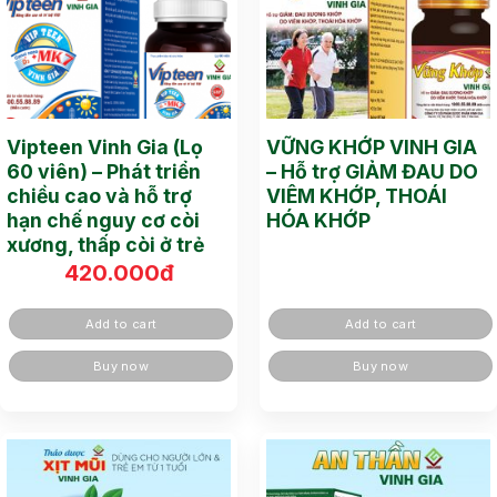
Vipteen Vinh Gia (Lọ
VỮNG KHỚP VINH GIA
60 viên) – Phát triển
– Hỗ trợ GIẢM ĐAU DO
chiều cao và hỗ trợ
VIÊM KHỚP, THOÁI
hạn chế nguy cơ còi
HÓA KHỚP
xương, thấp còi ở trẻ
420.000
đ
Add to cart
Add to cart
Buy now
Buy now