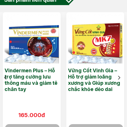
Omega 3 Vinh Gia –
Omega 3 Vinh Gia 2 –
Bổ sung Omega-3
Bổ sung Omega-3
dạng Triglyceride với
dạng Triglyceride Hỗ
DHA và EPA hàm
trợ giảm cholesterol
lượng cao
máu, Hỗ trợ giảm
nguy cơ xơ vữa động
mạch
249.000
đ
499.000
đ