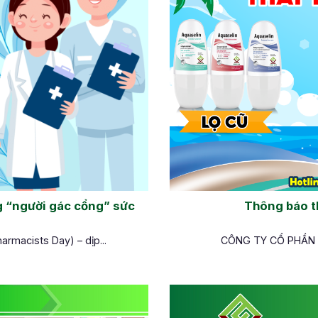
g “người gác cổng” sức
Thông báo th
rmacists Day) – dịp...
CÔNG TY CỔ PHẦN DƯ