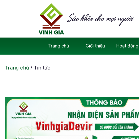
Skip
to
content
Trang chủ
Giới thiệu
Hoạt động 
Trang chủ
/
Tin tức