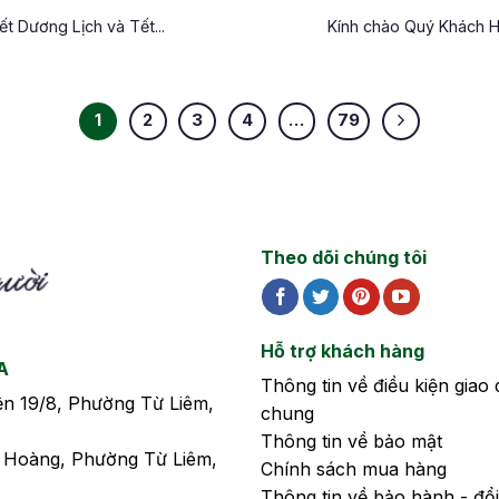
 Dương Lịch và Tết...
Kính chào Quý Khách H
1
2
3
4
…
79
Theo dõi chúng tôi
Hỗ trợ khách hàng
A
Thông tin về điều kiện giao 
iện 19/8, Phường Từ Liêm,
chung
Thông tin về bảo mật
n Hoàng, Phường Từ Liêm,
Chính sách mua hàng
Thông tin về bảo hành - đổi