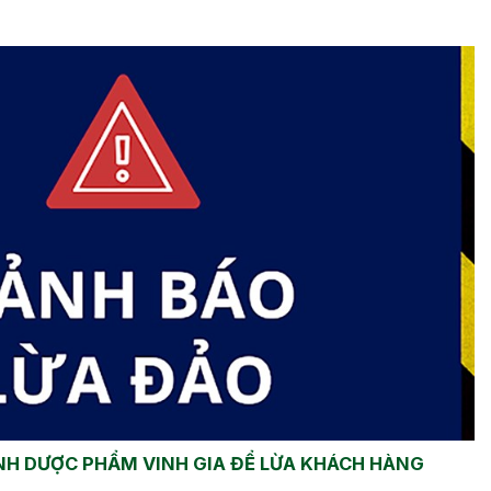
NH DƯỢC PHẨM VINH GIA ĐỂ LỪA KHÁCH HÀNG