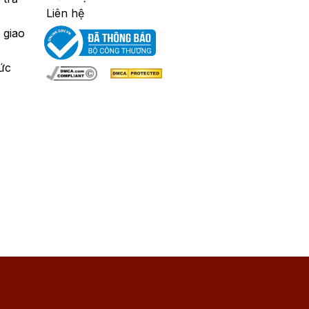
Liên hệ
 giao
ức