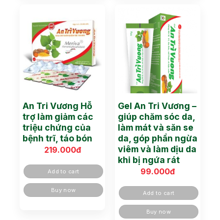
An Tri Vương Hỗ
Gel An Tri Vương –
trợ làm giảm các
giúp chăm sóc da,
triệu chứng của
làm mát và săn se
bệnh trĩ, táo bón
da, góp phần ngừa
viêm và làm dịu da
219.000
đ
khi bị ngứa rát
99.000
đ
Add to cart
Buy now
Add to cart
Buy now