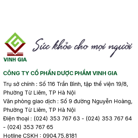
gây nên tình trạng này
nhiều người. Khi bị
và cách điều trị hiệu
bệnh, cơ thể sẽ xuất
quả sẽ có trong nội
hiện các triệu chứng
ng
dung dưới đây.
như đau bụng, đầy hơi,
tiêu chảy hoặc táo
m
bón, và đặc biệt là sôi
bụng, gây ảnh hưởng
ề
đến cuộc sống hàng
ngày và sức khỏe của
CÔNG TY CỔ PHẦN DƯỢC PHẨM VINH GIA
người bệnh. Vậy đâu là
nguyên nhân gây ra
Trụ sở chính : Số 116 Trần Bình, tập thể viện 19/8,
viêm đại tràng sôi
Phường Từ Liêm, TP Hà Nội
bụng? Cách xử lý như
Văn phòng giao dịch : Số 9 đường Nguyễn Hoàng,
thế nào? Hãy cùng tìm
Phường Từ Liêm, TP Hà Nội
hiểu chi tiết trong bài
Điện thoại : (024) 353 767 63 - (024) 353 767 64
viết sau.
- (024) 353 767 65
Hotline CSKH : 0904.75.8181