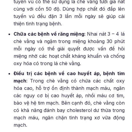
tuyến vú có thể sử dụng lá chè vằng tươi giã nát
cùng với cồn 50 độ. Dùng hợp chất đó đắp lên
tuyến vú đều đặn 3 lần mỗi ngày sẽ giúp cải
thiện tình trạng bệnh.
Chữa các bệnh về răng miệng
: Nhai nát 3 – 4 lá
chè vằng và ngậm trong miệng khoảng 30 phút
mỗi ngày có thể giải quyết được vấn đề hôi
miệng nhờ các hoạt chất kháng khuẩn và chống
oxy hóa có trong lá chè vằng.
Điều trị các bệnh về cao huyết áp, bệnh tim
mạch
: Trong chè vằng có chứa các chất oxy
hóa cao, hỗ trợ ổn định thành mạch máu, ngăn
các nguy cơ bị cao huyết áp, nhồi máu cơ tim,
bảo vệ hệ tim mạch. Bên cạnh đó, chè vằng còn
có khả năng đánh bay cholesterol dư thừa trong
mạch máu, ngăn chặn tình trạng xơ vữa động
mạch.