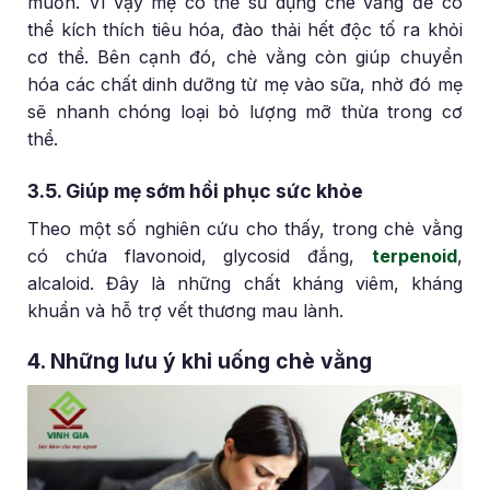
muốn. Vì vậy mẹ có thể sử dụng chè vằng để có
thể kích thích tiêu hóa, đào thải hết độc tố ra khỏi
cơ thể. Bên cạnh đó, chè vằng còn giúp chuyển
hóa các chất dinh dưỡng từ mẹ vào sữa, nhờ đó mẹ
sẽ nhanh chóng loại bỏ lượng mỡ thừa trong cơ
thể.
3.5. Giúp mẹ sớm hồi phục sức khỏe
Theo một số nghiên cứu cho thấy, trong chè vằng
có chứa flavonoid, glycosid đắng,
terpenoid
,
alcaloid. Đây là những chất kháng viêm, kháng
khuẩn và hỗ trợ vết thương mau lành.
4. Những lưu ý khi uống chè vằng