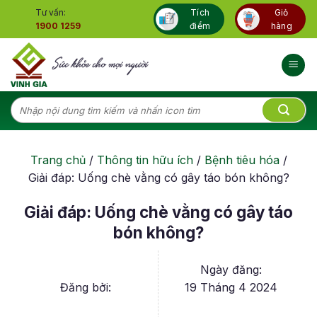
Skip
Tư vấn:
Tích
Giỏ
to
1900 1259
điểm
hàng
content
Tìm
kiếm:
Trang chủ
/
Thông tin hữu ích
/
Bệnh tiêu hóa
/
Giải đáp: Uống chè vằng có gây táo bón không?
Giải đáp: Uống chè vằng có gây táo
bón không?
Ngày đăng:
Đăng bởi:
19 Tháng 4 2024