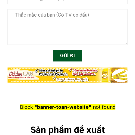
Block
"banner-toan-website"
not found
Sản phẩm đề xuất