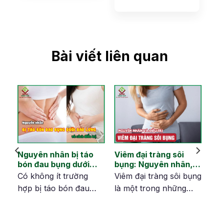
Bài viết liên quan
Nguyên nhân bị táo
Viêm đại tràng sôi
ại
bón đau bụng dưới
bụng: Nguyên nhân,
hà
đau lưng và cách
dấu hiệu và cải thiện
en
Có không ít trường
Viêm đại tràng sôi bụng
khắc phục
hợp bị táo bón đau
là một trong những
bụng dưới đau lưng.
tình trạng bệnh lý về
Đâu là nguyên nhân
đường tiêu hóa gặp ở