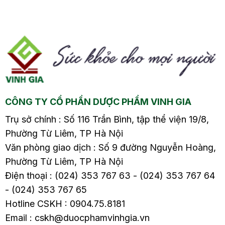
và cách điều trị hiệu
bệnh, cơ thể sẽ xuất
quả sẽ có trong nội
hiện các triệu chứng
ng
dung dưới đây.
như đau bụng, đầy hơi,
tiêu chảy hoặc táo
m
bón, và đặc biệt là sôi
bụng, gây ảnh hưởng
ề
đến cuộc sống hàng
ngày và sức khỏe của
CÔNG TY CỔ PHẦN DƯỢC PHẨM VINH GIA
người bệnh. Vậy đâu là
nguyên nhân gây ra
Trụ sở chính : Số 116 Trần Bình, tập thể viện 19/8,
viêm đại tràng sôi
Phường Từ Liêm, TP Hà Nội
bụng? Cách xử lý như
Văn phòng giao dịch : Số 9 đường Nguyễn Hoàng,
thế nào? Hãy cùng tìm
Phường Từ Liêm, TP Hà Nội
hiểu chi tiết trong bài
Điện thoại : (024) 353 767 63 - (024) 353 767 64
viết sau.
- (024) 353 767 65
Hotline CSKH : 0904.75.8181
Email : cskh@duocphamvinhgia.vn