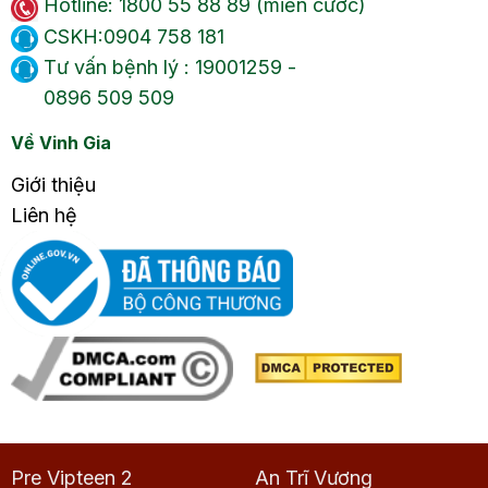
Hotline: 1800 55 88 89 (miễn cước)
CSKH:0904 758 181
Tư vấn bệnh lý : 19001259 -
0896 509 509
Về Vinh Gia
Giới thiệu
Liên hệ
Pre Vipteen 2
An Trĩ Vương