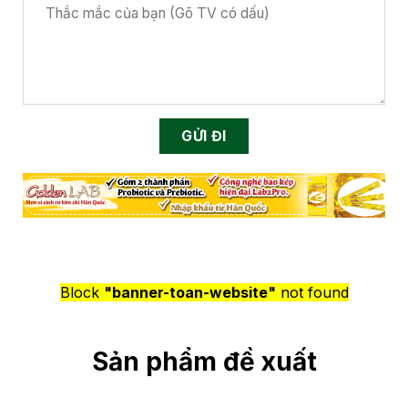
Block
"banner-toan-website"
not found
Sản phẩm đề xuất