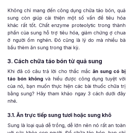
Không chỉ mang đến công dụng chữa táo bón, quả
sung còn giúp cải thiện một số vấn đề tiêu hóa
khác rất tốt. Chất enzyme proteolytic trong thành
phần của sung hỗ trợ tiêu hóa, giảm chứng ợ chua
ở người ốm nghén. Đó cũng là lý do mà nhiều bà
bầu thèm ăn sung trong thai kỳ.
3. Cách chữa táo bón từ quả sung
Khi đã có câu trả lời cho thắc mắc
ăn sung có bị
táo bón không
và hiểu được công dụng tuyệt vời
của nó, bạn muốn thực hiện các bài thuốc chữa trị
bằng sung? Hãy tham khảo ngay 3 cách dưới đây
nhé.
3.1. Ăn trực tiếp sung tươi hoặc sung khô
Sung là loại quả dễ trồng, dễ lớn nên nó rất an toàn
với sức khỏe con người. Để chữa táo bón, bạn chỉ