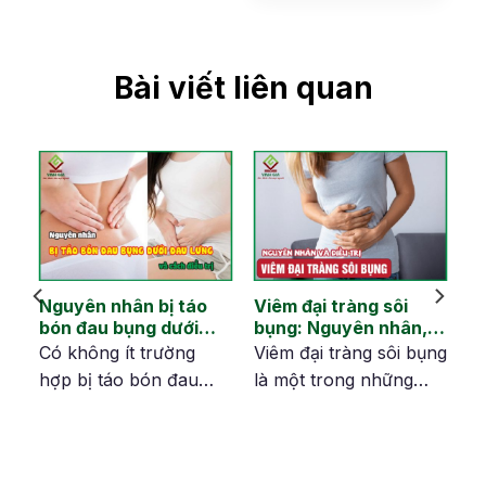
Bài viết liên quan
Nguyên nhân bị táo
Viêm đại tràng sôi
ại
bón đau bụng dưới
bụng: Nguyên nhân,
hà
đau lưng và cách
dấu hiệu và cải thiện
en
Có không ít trường
Viêm đại tràng sôi bụng
khắc phục
hợp bị táo bón đau
là một trong những
bụng dưới đau lưng.
tình trạng bệnh lý về
Đâu là nguyên nhân
đường tiêu hóa gặp ở
gây nên tình trạng này
nhiều người. Khi bị