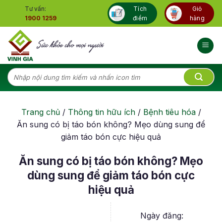
Skip
Tư vấn:
Tích
Giỏ
to
1900 1259
điểm
hàng
content
Tìm
kiếm:
Trang chủ
/
Thông tin hữu ích
/
Bệnh tiêu hóa
/
Ăn sung có bị táo bón không? Mẹo dùng sung để
giảm táo bón cực hiệu quả
Ăn sung có bị táo bón không? Mẹo
dùng sung để giảm táo bón cực
hiệu quả
Ngày đăng: