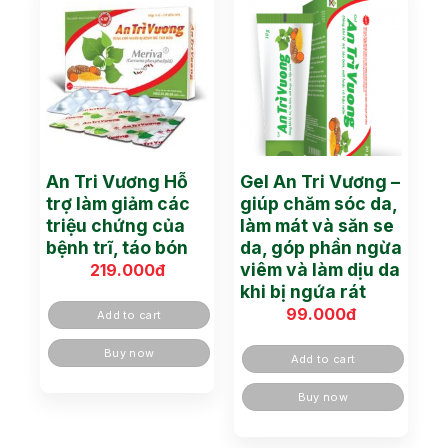
An Tri Vương Hỗ
Gel An Tri Vương –
trợ làm giảm các
giúp chăm sóc da,
triệu chứng của
làm mát và săn se
bệnh trĩ, táo bón
da, góp phần ngừa
viêm và làm dịu da
219.000
đ
khi bị ngứa rát
99.000
đ
Add to cart
Buy now
Add to cart
Buy now