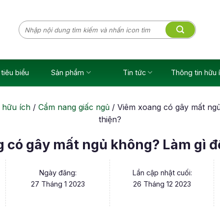
Tìm
kiếm:
tiêu biểu
Sản phẩm
Tin tức
Thông tin hữu 
 hữu ích
/
Cẩm nang giấc ngủ
/
Viêm xoang có gây mất ngủ
thiện?
 có gây mất ngủ không? Làm gì để
Ngày đăng:
Lần cập nhật cuối:
27 Tháng 1 2023
26 Tháng 12 2023