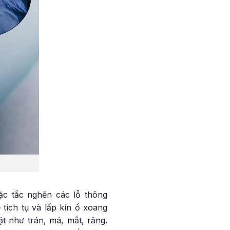
ặc tắc nghẽn các lỗ thông
tích tụ và lấp kín ổ xoang
t như trán, má, mắt, răng.