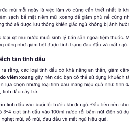
 rửa mũi mỗi ngày là việc làm vô cùng cần thiết nhất là kh
làm sạch bề mặt niêm mũi xoang để giảm phù nề cũng nh
g thở sẽ được lưu thông khiến giấc ngủ không bị ảnh hưở
 loại xịt mũi nước muối sinh lý bán sẵn ngoài tiệm thuốc. 
ng cũng như giảm bớt được tình trạng đau đầu và mất ngủ.
ếch tán tinh dầu
ra rằng, các loại tinh dầu có khả năng an thần, giảm căng
 do viêm xoang
gây nên các bạn có thể sử dụng khuếch tá
n lựa chọn những loại tinh dầu mang hiệu quả như: tinh d
 tinh dầu cây trà.
 tinh dầu vào buổi tối trước khi đi ngủ. Đầu tiên nên ch
 3-4 giọt tinh dầu vào 100ml nước rồi bấm nút điện sử dụ
g nghẹt mũi, sổ mũi, đau đầu và mất ngủ hiệu quả.