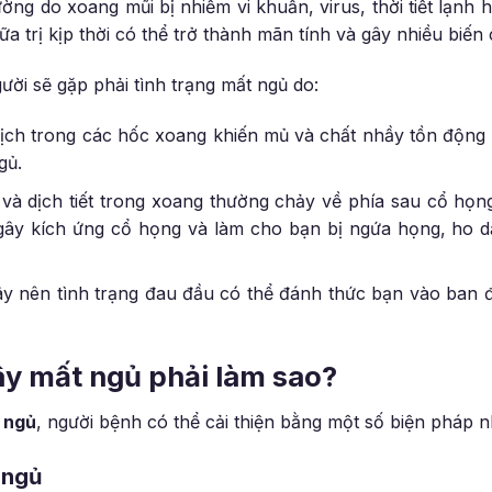
g do xoang mũi bị nhiễm vi khuẩn, virus, thời tiết lạnh 
 trị kịp thời có thể trở thành mãn tính và gây nhiều biến
ười sẽ gặp phải tình trạng mất ngủ do:
 dịch trong các hốc xoang khiến mủ và chất nhầy tồn động
gủ.
à dịch tiết trong xoang thường chảy về phía sau cổ họng 
 gây kích ứng cổ họng và làm cho bạn bị ngứa họng, ho 
y nên tình trạng đau đầu có thể đánh thức bạn vào ban 
ây mất ngủ phải làm sao?
 ngủ
, người bệnh có thể cải thiện bằng một số biện pháp n
 ngủ