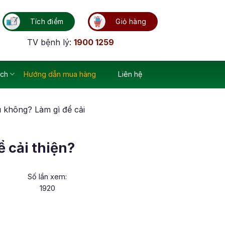
Tích điểm
Giỏ hàng
TV bệnh lý:
1900 1259
ích
Hướng dẫn mua hàng
Liên hệ
 không? Làm gì để cải
 cải thiện?
Số lần xem:
1920