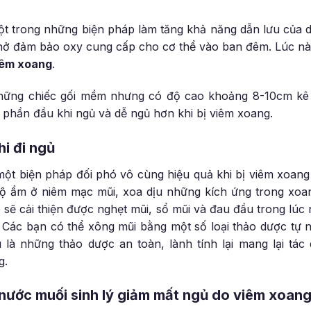
ột trong những biện pháp làm tăng khả năng dẫn lưu của 
hở đảm bảo oxy cung cấp cho cơ thể vào ban đêm. Lúc này
viêm xoang
.
hững chiếc gối mềm nhưng có độ cao khoảng 8-10cm kê c
phần đầu khi ngủ và dễ ngủ hơn khi bị viêm xoang.
hi đi ngủ
một biện pháp đối phó vô cùng hiệu quả khi bị viêm xoang 
 độ ẩm ở niêm mạc mũi, xoa dịu những kích ứng trong x
 sẽ cải thiện được nghẹt mũi, sổ mũi và đau đầu trong lúc
 Các bạn có thể xông mũi bằng một số loại thảo dược tự
là những thảo dược an toàn, lành tính lại mang lại tác 
g.
g nước muối sinh lý giảm mất ngủ do viêm xoan