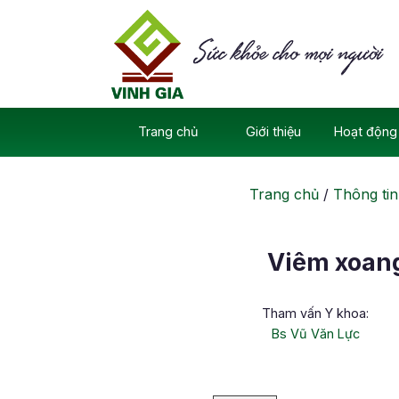
Skip
to
content
Trang chủ
Giới thiệu
Hoạt động 
Trang chủ
/
Thông tin
Viêm xoang
Tham vấn Y khoa:
Bs Vũ Văn Lực