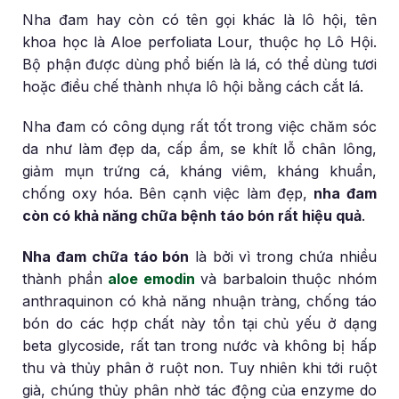
Nha đam hay còn có tên gọi khác là lô hội, tên
khoa học là Aloe perfoliata Lour, thuộc họ Lô Hội.
Bộ phận được dùng phổ biến là lá, có thể dùng tươi
hoặc điều chế thành nhựa lô hội bằng cách cắt lá.
Nha đam có công dụng rất tốt trong việc chăm sóc
da như làm đẹp da, cấp ẩm, se khít lỗ chân lông,
giảm mụn trứng cá, kháng viêm, kháng khuẩn,
chống oxy hóa. Bên cạnh việc làm đẹp,
nha đam
còn có khả năng chữa bệnh táo bón rất hiệu quả
.
Nha đam chữa táo bón
là bởi vì trong chứa nhiều
thành phần
aloe emodin
và barbaloin thuộc nhóm
anthraquinon có khả năng nhuận tràng, chống táo
bón do các hợp chất này tồn tại chủ yếu ở dạng
beta glycoside, rất tan trong nước và không bị hấp
thu và thủy phân ở ruột non. Tuy nhiên khi tới ruột
già, chúng thủy phân nhờ tác động của enzyme do