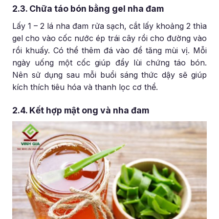
2.3. Chữa táo bón bằng gel nha đam
Lấy 1 – 2 lá nha đam rửa sạch, cắt lấy khoảng 2 thìa
gel cho vào cốc nước ép trái cây rồi cho đường vào
rồi khuấy. Có thể thêm đá vào để tăng mùi vị. Mỗi
ngày uống một cốc giúp đẩy lùi chứng táo bón.
Nên sử dụng sau mỗi buổi sáng thức dậy sẽ giúp
kích thích tiêu hóa và thanh lọc cơ thể.
2.4. Kết hợp mật ong và nha đam