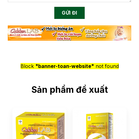
Block
"banner-toan-website"
not found
Sản phẩm đề xuất