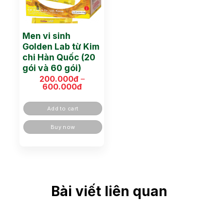
Men vi sinh
Golden Lab từ Kim
chi Hàn Quốc (20
gói và 60 gói)
200.000
đ
–
600.000
đ
Khoảng
giá:
từ
Add to cart
200.000đ
đến
600.000đ
Buy now
Bài viết liên quan