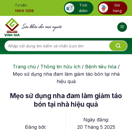
Skip
Tư vấn:
Tích
Giỏ
to
1900 1259
điểm
hàng
content
Tìm
kiếm:
Trang chủ
/
Thông tin hữu ích
/
Bệnh tiêu hóa
/
Mẹo sử dụng nha đam làm giảm táo bón tại nhà
hiệu quả
Mẹo sử dụng nha đam làm giảm táo
bón tại nhà hiệu quả
Ngày đăng:
Đăng bởi:
20 Tháng 5 2025