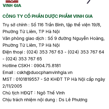
ề
đến cuộc sống hàng
ngày và sức khỏe của
CÔNG TY CỔ PHẦN DƯỢC PHẨM VINH GIA
người bệnh. Vậy đâu là
nguyên nhân gây ra
Trụ sở chính : Số 116 Trần Bình, tập thể viện 19/8,
viêm đại tràng sôi
Phường Từ Liêm, TP Hà Nội
bụng? Cách xử lý như
Văn phòng giao dịch : Số 9 đường Nguyễn Hoàng,
thế nào? Hãy cùng tìm
Phường Từ Liêm, TP Hà Nội
hiểu chi tiết trong bài
Điện thoại : (024) 353 767 63 - (024) 353 767 64
viết sau.
- (024) 353 767 65
Hotline CSKH : 0904.75.8181
Email : cskh@duocphamvinhgia.vn
MST : 0101819557 - Sở KHĐT TP Hà Nội cấp ngày
2/11/2005
Chủ tịch HĐQT : Ngô Thế Vinh
Chịu trách nhiệm nội dung : Ds Lê Phương