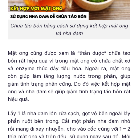
Chữa táo bón bằng cách sử dụng kết hợp mật ong
và nha đam
Mật ong cũng được xem là “thần dược” chữa táo
bón rất hiệu quả vì trong mật ong có chứa chất xơ
và enzyme thúc đẩy tiêu hóa. Ngoài ra, mật ong
còn giúp làm tăng lượng nước trong phân, giúp
giảm tình trạng phân cứng. Do đó việc kết hợp mật
ong và nha đam sẽ giúp giảm tình trạng táo bón rất
hiệu quả.
Lấy 1 lá nha đam lớn rửa sạch, gọt vỏ bên ngoài lấy
phần ruột bên trong. Cắt một phần nha đam nhỏ
rồi mang đi xay nhuyễn, cho vào cốc cùng với 1 – 2
thìa mật ong và trộn đều, sử dụng ngay sau đó. Mỗi