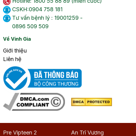
Hotline: 1800 55 88 89 (miễn cước)
CSKH:0904 758 181
Tư vấn bệnh lý : 19001259 -
0896 509 509
Về Vinh Gia
Giới thiệu
Liên hệ
Pre Vipteen 2
An Trĩ Vương