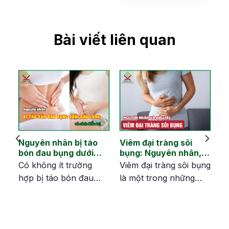
Bài viết liên quan
Nguyên nhân bị táo
Viêm đại tràng sôi
ại
bón đau bụng dưới
bụng: Nguyên nhân,
hà
đau lưng và cách
dấu hiệu và cải thiện
en
Có không ít trường
Viêm đại tràng sôi bụng
khắc phục
hợp bị táo bón đau
là một trong những
bụng dưới đau lưng.
tình trạng bệnh lý về
Đâu là nguyên nhân
đường tiêu hóa gặp ở
gây nên tình trạng này
nhiều người. Khi bị
và cách điều trị hiệu
bệnh, cơ thể sẽ xuất