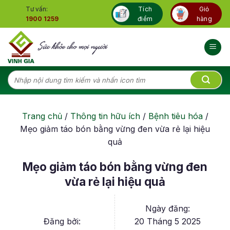
Skip
Tư vấn:
Tích
Giỏ
to
1900 1259
điểm
hàng
content
Tìm
kiếm:
Trang chủ
/
Thông tin hữu ích
/
Bệnh tiêu hóa
/
Mẹo giảm táo bón bằng vừng đen vừa rẻ lại hiệu
quả
Mẹo giảm táo bón bằng vừng đen
vừa rẻ lại hiệu quả
Ngày đăng:
Đăng bởi:
20 Tháng 5 2025