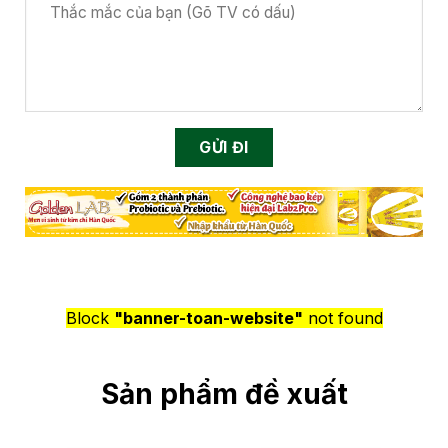
Block
"banner-toan-website"
not found
Sản phẩm đề xuất