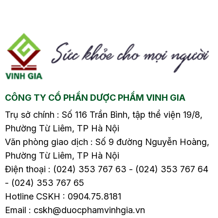
quả sẽ có trong nội
hiện các triệu chứng
ng
dung dưới đây.
như đau bụng, đầy hơi,
tiêu chảy hoặc táo
m
bón, và đặc biệt là sôi
bụng, gây ảnh hưởng
ề
đến cuộc sống hàng
ngày và sức khỏe của
CÔNG TY CỔ PHẦN DƯỢC PHẨM VINH GIA
người bệnh. Vậy đâu là
nguyên nhân gây ra
Trụ sở chính : Số 116 Trần Bình, tập thể viện 19/8,
viêm đại tràng sôi
Phường Từ Liêm, TP Hà Nội
bụng? Cách xử lý như
Văn phòng giao dịch : Số 9 đường Nguyễn Hoàng,
thế nào? Hãy cùng tìm
Phường Từ Liêm, TP Hà Nội
hiểu chi tiết trong bài
Điện thoại : (024) 353 767 63 - (024) 353 767 64
viết sau.
- (024) 353 767 65
Hotline CSKH : 0904.75.8181
Email : cskh@duocphamvinhgia.vn