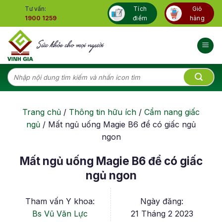
Skip
Tư vấn:
Tích
Giỏ
to
1900 1259
điểm
hàng
content
Tìm
kiếm:
Trang chủ
/
Thông tin hữu ích
/
Cẩm nang giấc
ngủ
/
Mất ngủ uống Magie B6 để có giấc ngủ
ngon
Mất ngủ uống Magie B6 để có giấc
ngủ ngon
Tham vấn Y khoa:
Ngày đăng:
Bs Vũ Văn Lực
21 Tháng 2 2023