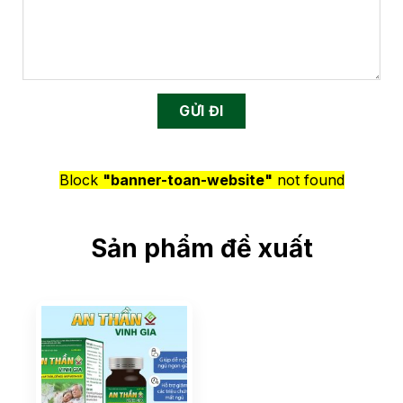
Block
"banner-toan-website"
not found
Sản phẩm đề xuất