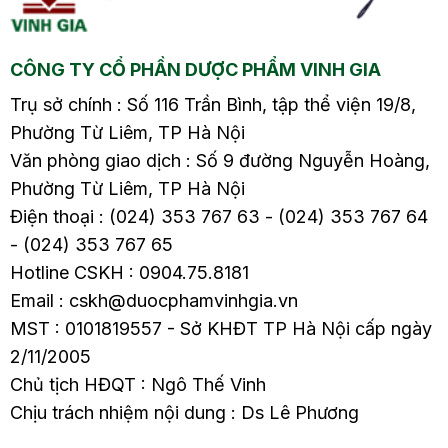
đến bạn 10 loại tinh
dầu trị mất ngủ tốt.
CÔNG TY CỔ PHẦN DƯỢC PHẨM VINH GIA
Trụ sở chính : Số 116 Trần Bình, tập thể viện 19/8,
Phường Từ Liêm, TP Hà Nội
Văn phòng giao dịch : Số 9 đường Nguyễn Hoàng,
Phường Từ Liêm, TP Hà Nội
Điện thoại : (024) 353 767 63 - (024) 353 767 64
- (024) 353 767 65
Hotline CSKH : 0904.75.8181
Email : cskh@duocphamvinhgia.vn
MST : 0101819557 - Sở KHĐT TP Hà Nội cấp ngày
2/11/2005
Chủ tịch HĐQT : Ngô Thế Vinh
Chịu trách nhiệm nội dung : Ds Lê Phương