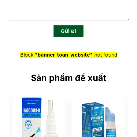
Block
"banner-toan-website"
not found
Sản phẩm đề xuất