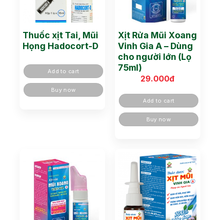
Thuốc xịt Tai, Mũi
Xịt Rửa Mũi Xoang
Họng Hadocort-D
Vinh Gia A – Dùng
cho người lớn (Lọ
75ml)
Add to cart
29.000
đ
Buy now
Add to cart
Buy now