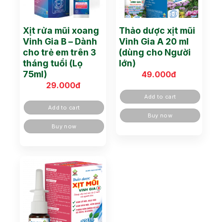
Xịt rửa mũi xoang
Thảo dược xịt mũi
Vinh Gia B – Dành
Vinh Gia A 20 ml
cho trẻ em trên 3
(dùng cho Người
tháng tuổi (Lọ
lớn)
75ml)
49.000
đ
29.000
đ
Add to cart
Add to cart
Buy now
Buy now