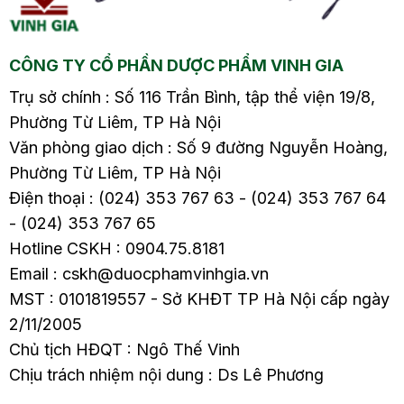
ải
Viên ngậm Viacol – Giải
Viên ngậm Viacol – Giải
pháp hoàn hảo giúp
pháp hoàn hảo giúp
CÔNG TY CỔ PHẦN DƯỢC PHẨM VINH GIA
7.
giảm đau rát cổ họng7.
giảm đau rát cổ họng7.
Kẹo…
Kẹo…
Trụ sở chính : Số 116 Trần Bình, tập thể viện 19/8,
Phường Từ Liêm, TP Hà Nội
Văn phòng giao dịch : Số 9 đường Nguyễn Hoàng,
Phường Từ Liêm, TP Hà Nội
Điện thoại : (024) 353 767 63 - (024) 353 767 64
- (024) 353 767 65
Hotline CSKH : 0904.75.8181
Email : cskh@duocphamvinhgia.vn
MST : 0101819557 - Sở KHĐT TP Hà Nội cấp ngày
2/11/2005
Chủ tịch HĐQT : Ngô Thế Vinh
Chịu trách nhiệm nội dung : Ds Lê Phương