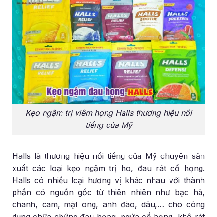
Kẹo ngậm trị viêm họng Halls thương hiệu nổi
tiếng của Mỹ
Halls là thương hiệu nổi tiếng của Mỹ chuyên sản
xuất các loại kẹo ngậm trị ho, đau rát cổ họng.
Halls có nhiều loại hương vị khác nhau với thành
phần có nguồn gốc từ thiên nhiên như bạc hà,
chanh, cam, mật ong, anh đào, dâu,… cho công
dụng chữa chứng đau họng, ngứa cổ họng, khô rát