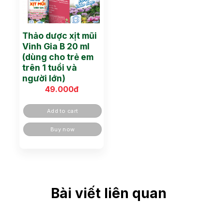
Thảo dược xịt mũi
Vinh Gia B 20 ml
(dùng cho trẻ em
trên 1 tuổi và
người lớn)
49.000
đ
Add to cart
Buy now
Bài viết liên quan