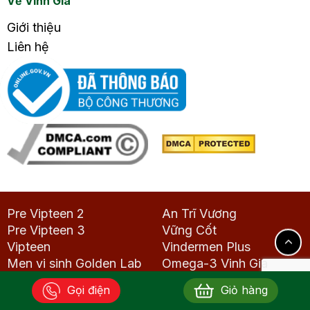
Về Vinh Gia
Giới thiệu
Liên hệ
Pre Vipteen 2
An Trĩ Vương
Pre Vipteen 3
Vững Cốt
Vipteen
Vindermen Plus
Men vi sinh Golden Lab
Omega-3 Vinh Gia
Gọi điện
Giỏ hàng
Kiều Xuân EstroG 100
Aquaselin nam