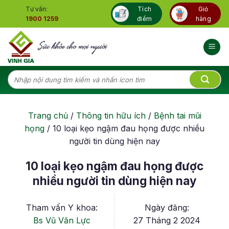
Skip
Tư vấn:
Tích
Giỏ
to
1900 1259
điểm
hàng
content
Tìm
kiếm:
Trang chủ
/
Thông tin hữu ích
/
Bệnh tai mũi
họng
/
10 loại kẹo ngậm đau họng được nhiều
người tin dùng hiện nay
10 loại kẹo ngậm đau họng được
nhiều người tin dùng hiện nay
Tham vấn Y khoa:
Ngày đăng:
Bs Vũ Văn Lực
27 Tháng 2 2024