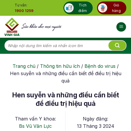
Skip
Tư vấn:
Tích
Giỏ
to
1900 1259
điểm
hàng
content
Tìm
kiếm:
Trang chủ
/
Thông tin hữu ích
/
Bệnh do virus
/
Hen suyễn và những điều cần biết để điều trị hiệu
quả
Hen suyễn và những điều cần biết
để điều trị hiệu quả
Tham vấn Y khoa:
Ngày đăng:
Bs Vũ Văn Lực
13 Tháng 3 2024