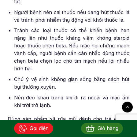
tật.
Người bệnh nên cai thuốc nếu đang hút thuốc lá
và tránh phơi nhiễm thụ động với khói thuốc lá.
Tránh các loại thuốc có thể khiến bệnh hen
nặng lên như thuốc kháng viêm không steroid
hoặc thuốc chẹn beta. Nếu mắc hội chứng mạch
vành cấp, người bệnh cần cân nhắc dùng thuốc
chẹn beta chọn lọc cho tim mạch nếu lợi nhiều
hơn hại.
Chú ý vệ sinh không gian sống bằng cách hút
bụi thường xuyên.
Nên đeo khẩu trang khi đi ra ngoài và mặc ấm
khi trời trở lạnh.
Dùng sản phẩm xịt rửa mũi dành cho trẻ em và
người lớn hỗ trợ điều trị và phòng bệnh hen suyễn.
Gọi điện
Giỏ hàng
Trẻ em có thể dùng xịt rửa mũi có
Natri clorid,