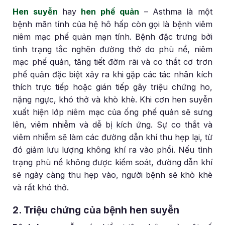
Hen suyễn
hay
hen phế quản
– Asthma là một
bệnh mãn tính của hệ hô hấp còn gọi là bệnh viêm
niêm mạc phế quản mạn tính. Bệnh đặc trưng bởi
tình trạng tắc nghẽn đường thở do phù nề, niêm
mạc phế quản, tăng tiết đờm rãi và co thắt cơ trơn
phế quản đặc biệt xảy ra khi gặp các tác nhân kích
thích trực tiếp hoặc gián tiếp gây triệu chứng ho,
nặng ngực, khó thở và khò khè. Khi cơn hen suyễn
xuất hiện lớp niêm mạc của ống phế quản sẽ sưng
lên, viêm nhiễm và dễ bị kích ứng. Sự co thắt và
viêm nhiễm sẽ làm các đường dẫn khí thu hẹp lại, từ
đó giảm lưu lượng không khí ra vào phổi. Nếu tình
trạng phù nề không được kiểm soát, đường dẫn khí
sẽ ngày càng thu hẹp vào, người bệnh sẽ khò khè
và rất khó thở.
2. Triệu chứng của bệnh hen suyễn