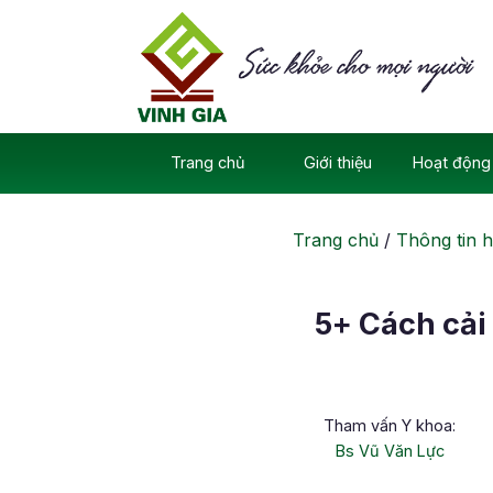
Skip
to
content
Trang chủ
Giới thiệu
Hoạt động 
Trang chủ
/
Thông tin h
5+ Cách cải 
Tham vấn Y khoa:
Bs Vũ Văn Lực