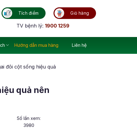
Tích điểm
Giỏ hàng
TV bệnh lý:
1900 1259
ích
Hướng dẫn mua hàng
Liên hệ
gai đôi cột sống hiệu quả
 hiệu quả nên
Số lần xem:
3980