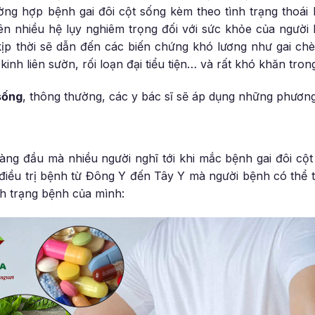
ờng hợp bệnh gai đôi cột sống kèm theo tình trạng thoái 
ên nhiều hệ lụy nghiêm trọng đối với sức khỏe của người 
kịp thời sẽ dẫn đến các biến chứng khó lương như gai chè
nh liên sườn, rối loạn đại tiểu tiện… và rất khó khăn trong 
sống
, thông thường, các y bác sĩ sẽ áp dụng những phươn
àng đầu mà nhiều người nghĩ tới khi mắc bệnh gai đôi cột
điều trị bệnh từ Đông Y đến Tây Y mà người bệnh có thể 
nh trạng bệnh của mình: