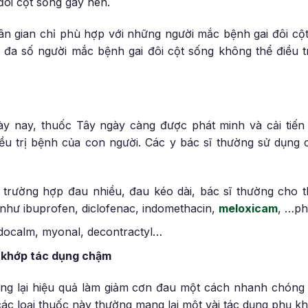
ôi cột sống gây nên.
dân gian chỉ phù hợp với những người mắc bệnh gai đôi cộ
, đa số người mắc bệnh gai đôi cột sống không thể điều t
ày nay, thuốc Tây ngày càng được phát minh và cải tiến
iều trị bệnh của con người. Các y bác sĩ thường sử dụng
g trường hợp đau nhiều, đau kéo dài, bác sĩ thường cho
như ibuprofen, diclofenac, indomethacin,
meloxicam
, …ph
docalm, myonal, decontractyl…
 khớp tác dụng chậm
ng lại hiệu quả làm giảm cơn đau một cách nhanh chóng 
 các loại thuốc này thường mang lại một vài tác dụng phụ