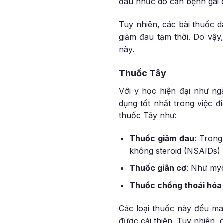
đau nhức do căn bệnh gai đ
Tuy nhiên, các bài thuốc 
giảm đau tạm thời. Do vậy
này.
Thuốc Tây
Với y học hiện đại như ng
dụng tốt nhất trong việc đ
thuốc Tây như:
Thuốc giảm đau
: Tron
không steroid (NSAIDs) 
Thuốc giãn cơ
: Như my
Thuốc chống thoái hóa
Các loại thuốc này đều ma
được cải thiện. Tuy nhiên,