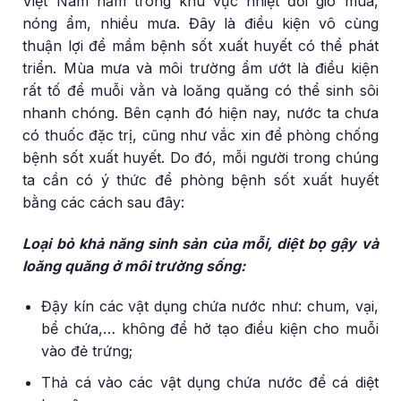
Việt Nam nằm trong khu vực nhiệt đới gió mùa,
nóng ẩm, nhiều mưa. Đây là điều kiện vô cùng
thuận lợi để mầm bệnh sốt xuất huyết có thể phát
triển. Mùa mưa và môi trường ẩm ướt là điều kiện
rất tố để muỗi vằn và loăng quăng có thể sinh sôi
nhanh chóng. Bên cạnh đó hiện nay, nước ta chưa
có thuốc đặc trị, cũng như vắc xin để phòng chống
bệnh sốt xuất huyết. Do đó, mỗi người trong chúng
ta cần có ý thức để phòng bệnh sốt xuất huyết
bằng các cách sau đây:
Loại bỏ khả năng sinh sản của mỗi, diệt bọ gậy và
loăng quăng ở môi trường sống:
Đậy kín các vật dụng chứa nước như: chum, vại,
bể chứa,… không để hở tạo điều kiện cho muỗi
vào đẻ trứng;
Thả cá vào các vật dụng chứa nước để cá diệt