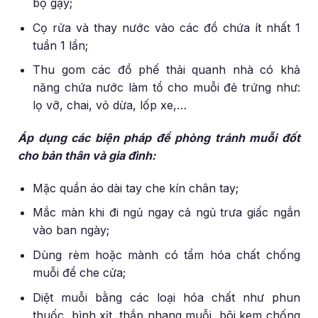
bọ gậy;
Cọ rửa và thay nước vào các đồ chứa ít nhất 1
tuần 1 lần;
Thu gom các đồ phế thải quanh nhà có khả
năng chứa nước làm tổ cho muỗi đẻ trứng như:
lọ vỡ, chai, vỏ dừa, lốp xe,…
Áp dụng các biện pháp để phòng tránh muỗi đốt
cho bản thân và gia đình:
Mặc quần áo dài tay che kín chân tay;
Mắc màn khi đi ngủ ngay cả ngủ trưa giấc ngắn
vào ban ngày;
Dùng rèm hoặc mành có tẩm hóa chất chống
muỗi để che cửa;
Diệt muỗi bằng các loại hóa chất như phun
thuốc, bình xịt, thắp nhang muỗi, bôi kem chống