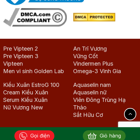
Pre Vipteen 2
An Trĩ Vương
Pre Vipteen 3
Vững Cốt
Vipteen
Vindermen Plus
Men vi sinh Golden Lab
Omega-3 Vinh Gia
Kiều Xuân EstroG 100
Aquaselin nam
Cream Kiều Xuân
Aquaselin nữ
Serum Kiều Xuân
Viên Đông Trùng Hạ
Nữ Vương New
Thảo
Sắt Hữu Cơ
Gọi điện
Giỏ hàng
Copyright 2026 © Dược phẩm Vinh Gia. All rights reserved