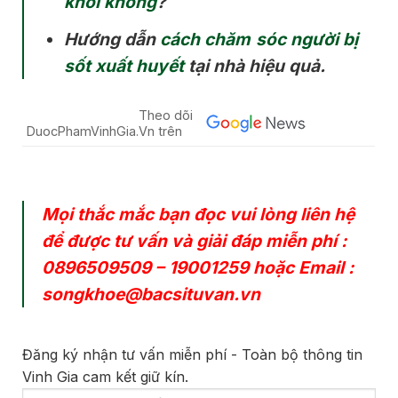
khỏi không
?
Hướng dẫn
cách chăm sóc người bị
sốt xuất huyết
tại nhà hiệu quả.
Theo dõi
DuocPhamVinhGia.Vn trên
Mọi thắc mắc bạn đọc vui lòng liên hệ
để được tư vấn và giải đáp miễn phí :
0896509509
–
19001259
hoặc Email :
songkhoe@bacsituvan.vn
Đăng ký nhận tư vấn miễn phí - Toàn bộ thông tin
Vinh Gia cam kết giữ kín.