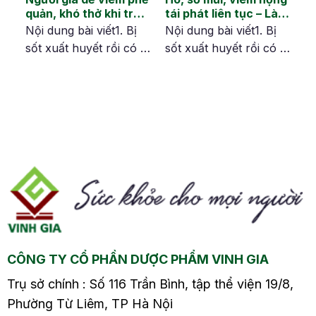
quản, khó thở khi trời
tái phát liên tục – Làm
ệu
lạnh – Làm sao để
sao để chặn từ gốc?
Nội dung bài viết1. Bị
Nội dung bài viết1. Bị
phòng ngừa hiệu quả?
ết
sốt xuất huyết rồi có bị
sốt xuất huyết rồi có bị
lại nữa không?2. Bệnh
lại nữa không?2. Bệnh
sốt xuất huyết có lây
sốt xuất huyết có lây
không?3. Làm gì khi bị
không?3. Làm gì khi bị
sốt xuất huyết tái
sốt xuất huyết tái
ơn
phát?4. Phòng ngừa
phát?4. Phòng ngừa
bệnh sốt xuất huyết
bệnh sốt xuất huyết
Thời tiết lạnh và khô
Cứ vào mùa lạnh, ai
hanh là “ác mộng” với
cũng có thể gặp các
nhiều người cao tuổi.
cơn ho, sổ mũi, viêm
Chỉ cần một cơn gió…
họng tái phát liên…
CÔNG TY CỔ PHẦN DƯỢC PHẨM VINH GIA
Trụ sở chính : Số 116 Trần Bình, tập thể viện 19/8,
o
Phường Từ Liêm, TP Hà Nội
i.