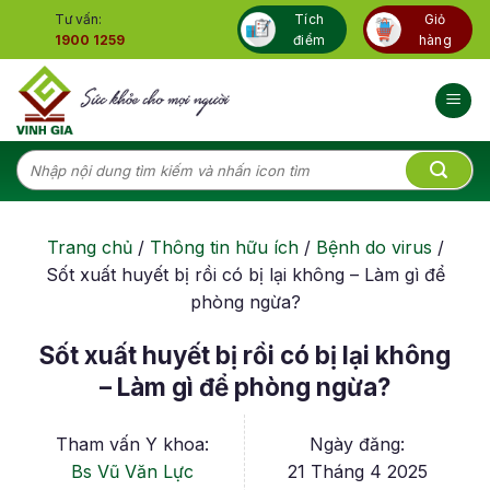
Skip
Tư vấn:
Tích
Giỏ
to
1900 1259
điểm
hàng
content
Tìm
kiếm:
Trang chủ
/
Thông tin hữu ích
/
Bệnh do virus
/
Sốt xuất huyết bị rồi có bị lại không – Làm gì để
phòng ngừa?
Sốt xuất huyết bị rồi có bị lại không
– Làm gì để phòng ngừa?
Tham vấn Y khoa:
Ngày đăng:
Bs Vũ Văn Lực
21 Tháng 4 2025