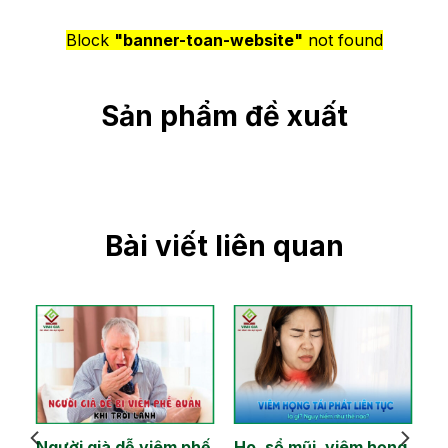
Block
"banner-toan-website"
not found
Sản phẩm đề xuất
Bài viết liên quan
Người già dễ viêm phế
Ho, sổ mũi, viêm họng