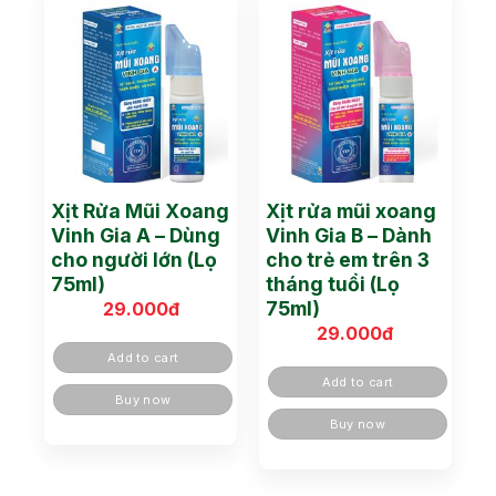
Xịt Rửa Mũi Xoang
Xịt rửa mũi xoang
Vinh Gia A – Dùng
Vinh Gia B – Dành
cho người lớn (Lọ
cho trẻ em trên 3
75ml)
tháng tuổi (Lọ
75ml)
29.000
đ
29.000
đ
Add to cart
Add to cart
Buy now
Buy now