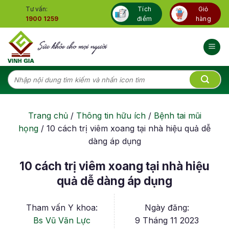
Skip
Tư vấn:
Tích
Giỏ
to
1900 1259
điểm
hàng
content
Tìm
kiếm:
Trang chủ
/
Thông tin hữu ích
/
Bệnh tai mũi
họng
/
10 cách trị viêm xoang tại nhà hiệu quả dễ
dàng áp dụng
10 cách trị viêm xoang tại nhà hiệu
quả dễ dàng áp dụng
Tham vấn Y khoa:
Ngày đăng:
Bs Vũ Văn Lực
9 Tháng 11 2023