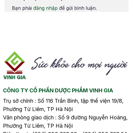
và bạc hà1.4. Chườm
và bạc hà1.4. Chườm
Bạn phải
đăng nhập
để gửi bình luận.
g
ấm1.5. Rửa mũi, xoang
ấm1.5. Rửa mũi, xoang
bằng nước muối sinh
bằng nước muối sinh
lý1.6. Thay đổi tư thế
lý1.6. Thay đổi tư thế
ngủ1.7. Tập yoga1.8.
ngủ1.7. Tập yoga1.8.
Xoa bóp, bấm
Xoa bóp, bấm
ực
huyệt1.9. Bổ sung thực
huyệt1.9. Bổ sung thực
phẩm giàu…
phẩm giàu…
CÔNG TY CỔ PHẦN DƯỢC PHẨM VINH GIA
Trụ sở chính : Số 116 Trần Bình, tập thể viện 19/8,
Phường Từ Liêm, TP Hà Nội
Văn phòng giao dịch : Số 9 đường Nguyễn Hoàng,
Phường Từ Liêm, TP Hà Nội