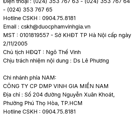
Điện thoại : (024) 353 767 63 - (024) 353 767 64
- (024) 353 767 65
Hotline CSKH : 0904.75.8181
Email : cskh@duocphamvinhgia.vn
MST : 0101819557 - Sở KHĐT TP Hà Nội cấp ngày
2/11/2005
Chủ tịch HĐQT : Ngô Thế Vinh
Chịu trách nhiệm nội dung : Ds Lê Phương
Chi nhánh phía NAM:
CÔNG TY CP DMP VINH GIA MIỀN NAM
Địa chỉ : Số 204 đường Nguyễn Xuân Khoát,
Phường Phú Thọ Hòa, TP.HCM
Hotline CSKH : 0904.75.8181