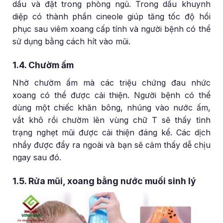
dầu và đặt trong phòng ngủ. Trong dầu khuynh
diệp có thành phần cineole giúp tăng tốc độ hồi
phục sau viêm xoang cấp tính và người bệnh có thể
sử dụng bằng cách hít vào mũi.
1.4. Chườm ấm
Nhờ chườm ấm mà các triệu chứng đau nhức
xoang có thể được cải thiện. Người bệnh có thể
dùng một chiếc khăn bông, nhúng vào nước ấm,
vắt khô rồi chườm lên vùng chữ T sẽ thấy tình
trạng nghẹt mũi được cải thiện đáng kể. Các dịch
nhầy được đẩy ra ngoài và bạn sẽ cảm thấy dễ chịu
ngay sau đó.
1.5. Rửa mũi, xoang bằng nước muối sinh lý