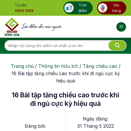
Skip
Tư vấn:
Tích
Giỏ
to
1900 1259
điểm
hàng
content
Tìm
kiếm:
Trang chủ
/
Thông tin hữu ích
/
Tăng chiều cao
/
16 Bài tập tăng chiều cao trước khi đi ngủ cực kỳ
hiệu quả
16 Bài tập tăng chiều cao trước khi
đi ngủ cực kỳ hiệu quả
Ngày đăng:
Đăng bởi:
31 Tháng 5 2022