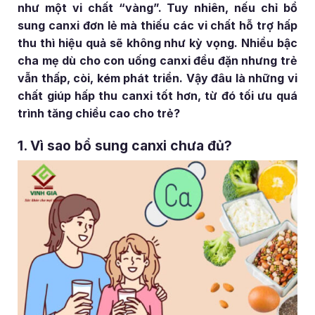
như một vi chất “vàng”. Tuy nhiên, nếu chỉ bổ
sung canxi đơn lẻ mà thiếu các vi chất hỗ trợ hấp
thu thì hiệu quả sẽ không như kỳ vọng. Nhiều bậc
cha mẹ dù cho con uống canxi đều đặn nhưng trẻ
vẫn thấp, còi, kém phát triển. Vậy đâu là những vi
chất giúp hấp thu canxi tốt hơn, từ đó tối ưu quá
trình tăng chiều cao cho trẻ?
1. Vì sao bổ sung canxi chưa đủ?