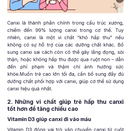
Canxi là thành phần chính trong cấu trúc xương,
chiếm đến 99% lượng canxi trong cơ thể. Tuy
nhiên, canxi là một vi chất “khó hấp thu” nếu
không có sự hỗ trợ của các dưỡng chất khác. Bổ
sung canxi sai cách còn có thể gây lắng đọng, sỏi
thận, hoặc không hấp thu được qua ruột non – dẫn
đến phí phạm và thậm chí ảnh hưởng sức
khỏe.Muốn trẻ cao lớn tối đa, cần bổ sung đầy đủ
dưỡng chất phối hợp với canxi, giúp cơ thể sử dụng
canxi hiệu quả nhất.
2. Những vi chất giúp trẻ hấp thu canxi
tốt hơn để tăng chiều cao
Vitamin D3 giúp canxi đi vào máu
Vitamin D3 đóng vai trò vận chuyển canxi từ ruột