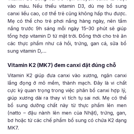
vào máu. Nếu thiếu vitamin D3, dù mẹ bổ sung
canxi liều cao, cơ thể trẻ cũng không hấp thu được.
Mẹ có thể cho trẻ phơi nắng hàng ngày, nên tắm
nắng trước 9h sáng mỗi ngày 15–30 phút sẽ giúp
tổng hợp vitamin D từ mặt trời. Đồng thời cho trẻ ăn
các thực phẩm như cá hồi, trứng, gan cá, sữa bổ
sung vitamin D,…
Vitamin K2 (MK7) đem canxi đặt đúng chỗ
Vitamin K2 giúp đưa canxi vào xương, ngăn canxi
lắng đọng ở mô mềm, thành mạch. Đây là vi chất
cực kỳ quan trọng trong việc phân bổ canxi hợp lý,
giúp xương dài ra thay vì tích tụ sai nơi. Mẹ có thể
bổ sung dưỡng chất này từ thực phẩm lên men
(natto – đậu nành lên men của Nhật), trứng, gan,
bơ hoặc từ các chế phẩm bổ sung có chứa K2 dạng
MK7.