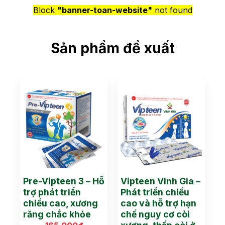
Block
"banner-toan-website"
not found
Sản phẩm đề xuất
Pre-Vipteen 3 – Hỗ
Vipteen Vinh Gia –
trợ phát triển
Phát triển chiều
chiều cao, xương
cao và hỗ trợ hạn
răng chắc khỏe
chế nguy cơ còi