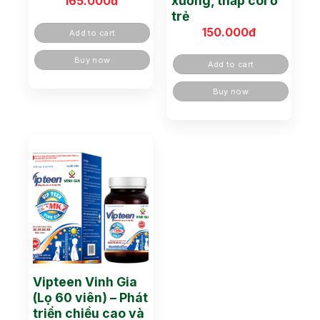
xương, thấp còi ở
165.000
đ
trẻ
150.000
đ
Add to cart
Buy now
Add to cart
Buy now
Vipteen Vinh Gia
(Lọ 60 viên) – Phát
triển chiều cao và