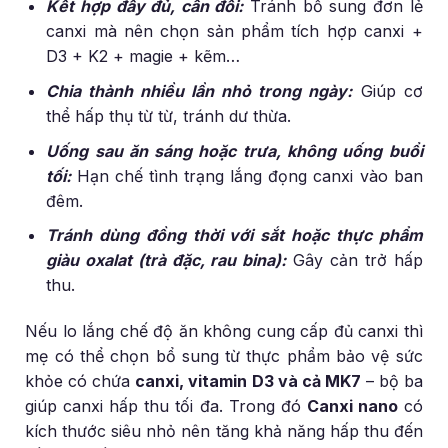
Kết hợp đầy đủ, cân đối:
Tránh bổ sung đơn lẻ
canxi mà nên chọn sản phẩm tích hợp canxi +
D3 + K2 + magie + kẽm…
Chia thành nhiều lần nhỏ trong ngày:
Giúp cơ
thể hấp thụ từ từ, tránh dư thừa.
Uống sau ăn sáng hoặc trưa, không uống buổi
tối:
Hạn chế tình trạng lắng đọng canxi vào ban
đêm.
Tránh dùng đồng thời với sắt hoặc thực phẩm
giàu oxalat (trà đặc, rau bina):
Gây cản trở hấp
thu.
Nếu lo lắng chế độ ăn không cung cấp đủ canxi thì
mẹ có thể chọn bổ sung từ thực phẩm bảo vệ sức
khỏe có chứa
canxi, vitamin D3 và cả MK7
– bộ ba
giúp canxi hấp thu tối đa. Trong đó
Canxi nano
có
kích thước siêu nhỏ nên tăng khả năng hấp thu đến