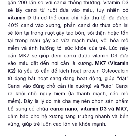
gần 200 lần so với canxi thông thường. Vitamin D3
sẽ lấy canxi từ ruột đưa vào máu, tuy nhiên có
vitamin D
thì cơ thể cũng chỉ hấp thu tối đa được
40% canxi vào xương, phần canxi dư thừa còn lại
sẽ tồn tại trong ruột gây táo bón, sỏi thận hoặc tồn
tại trong máu gây xơ vữa mạch máu, vôi hóa mô
mềm và ảnh hưởng tới sức khỏe của trẻ. Lúc này
cần MK7 sẽ giúp đem canxi được vitamin D3 đưa
vào máu đặt đến nơi cần là xương.
MK7 (Vitamin
K2)
là yếu tố cần để kích hoạt protein Osteocalcin
từ dạng bất hoạt sang dạng hoạt động, giúp “đặt”
Canxi vào đúng chỗ cần (là xương) và “kéo” Canxi
ra khỏi chỗ nguy hiểm (là thành mạch, các mô
mềm). Đây là lý do mà cha mẹ nên chọn sản phẩm
bổ sung có chứa
canxi nano, vitamin D3 và MK7
,
đảm bảo cho hệ xương tăng trưởng nhanh và bền
vững, giúp trẻ luôn cao lớn và khỏe mạnh.