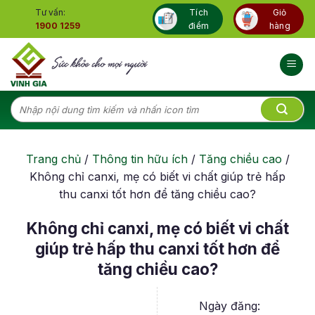
Skip
Tư vấn:
Tích
Giỏ
to
1900 1259
điểm
hàng
content
Tìm
kiếm:
Trang chủ
/
Thông tin hữu ích
/
Tăng chiều cao
/
Không chỉ canxi, mẹ có biết vi chất giúp trẻ hấp
thu canxi tốt hơn để tăng chiều cao?
Không chỉ canxi, mẹ có biết vi chất
giúp trẻ hấp thu canxi tốt hơn để
tăng chiều cao?
Ngày đăng: