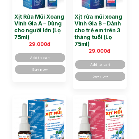
Xịt Rửa Mũi Xoang
Xịt rửa mũi xoang
Vinh Gia A – Dùng
Vinh Gia B – Dành
cho người lớn (Lọ
cho trẻ em trên 3
75ml)
tháng tuổi (Lọ
75ml)
29.000
đ
29.000
đ
Add to cart
Add to cart
Buy now
Buy now