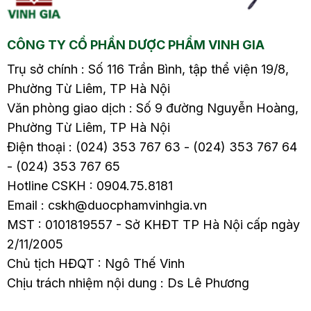
tăng2.4. Biến chứng
tăng2.4. Biến chứng
5.
thành viêm kết mạc2.5.
thành viêm kết mạc2.5.
CÔNG TY CỔ PHẦN DƯỢC PHẨM VINH GIA
Làm biến dạng…
Làm biến dạng…
Trụ sở chính : Số 116 Trần Bình, tập thể viện 19/8,
Phường Từ Liêm, TP Hà Nội
Văn phòng giao dịch : Số 9 đường Nguyễn Hoàng,
Phường Từ Liêm, TP Hà Nội
Điện thoại : (024) 353 767 63 - (024) 353 767 64
- (024) 353 767 65
Hotline CSKH : 0904.75.8181
Email : cskh@duocphamvinhgia.vn
MST : 0101819557 - Sở KHĐT TP Hà Nội cấp ngày
2/11/2005
Chủ tịch HĐQT : Ngô Thế Vinh
Chịu trách nhiệm nội dung : Ds Lê Phương