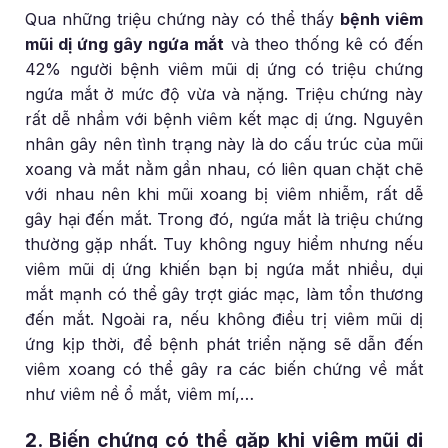
Qua những triệu chứng này có thể thấy
bệnh viêm
mũi dị ứng gây ngứa mắt
và theo thống kê có đến
42% người bệnh viêm mũi dị ứng có triệu chứng
ngứa mắt ở mức độ vừa và nặng. Triệu chứng này
rất dễ nhầm với bệnh viêm kết mạc dị ứng. Nguyên
nhân gây nên tình trạng này là do cấu trúc của mũi
xoang và mắt nằm gần nhau, có liên quan chặt chẽ
với nhau nên khi mũi xoang bị viêm nhiễm, rất dễ
gây hại đến mắt. Trong đó, ngứa mắt là triệu chứng
thường gặp nhất. Tuy không nguy hiểm nhưng nếu
viêm mũi dị ứng khiến bạn bị ngứa mắt nhiều, dụi
mắt mạnh có thể gây trợt giác mạc, làm tổn thương
đến mắt. Ngoài ra, nếu không điều trị viêm mũi dị
ứng kịp thời, để bệnh phát triển nặng sẽ dẫn đến
viêm xoang có thể gây ra các biến chứng về mắt
như viêm nề ổ mắt, viêm mí,…
2. Biến chứng có thể gặp khi viêm mũi dị