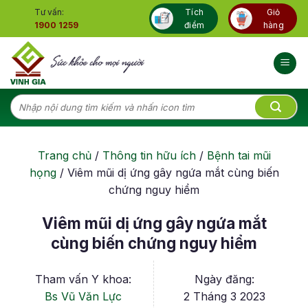
Skip
Tư vấn:
Tích
Giỏ
to
1900 1259
điểm
hàng
content
Tìm
kiếm:
Trang chủ
/
Thông tin hữu ích
/
Bệnh tai mũi
họng
/
Viêm mũi dị ứng gây ngứa mắt cùng biến
chứng nguy hiểm
Viêm mũi dị ứng gây ngứa mắt
cùng biến chứng nguy hiểm
Tham vấn Y khoa:
Ngày đăng:
Bs Vũ Văn Lực
2 Tháng 3 2023