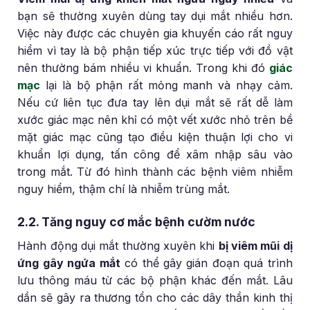
bạn sẽ thường xuyên dùng tay dụi mắt nhiều hơn.
Việc này được các chuyên gia khuyến cáo rất nguy
hiểm vì tay là bộ phận tiếp xúc trực tiếp với đồ vật
nên thường bám nhiều vi khuẩn. Trong khi đó
giác
mạc
lại là bộ phận rất mỏng manh và nhạy cảm.
Nếu cứ liên tục đưa tay lên dụi mắt sẽ rất dễ làm
xước giác mạc nên khỉ có một vết xước nhỏ trên bề
mặt giác mạc cũng tạo điều kiện thuận lợi cho vi
khuẩn lợi dụng, tấn công để xâm nhập sâu vào
trong mắt. Từ đó hình thành các bệnh viêm nhiễm
nguy hiểm, thậm chí là nhiễm trùng mắt.
2.2. Tăng nguy cơ mắc bệnh cườm nước
Hành động dụi mắt thường xuyên khi
bị viêm mũi dị
ứng gây ngứa mắt
có thể gây gián đoạn quá trình
lưu thông máu từ các bộ phận khác đến mắt. Lâu
dần sẽ gây ra thương tổn cho các dây thần kinh thị