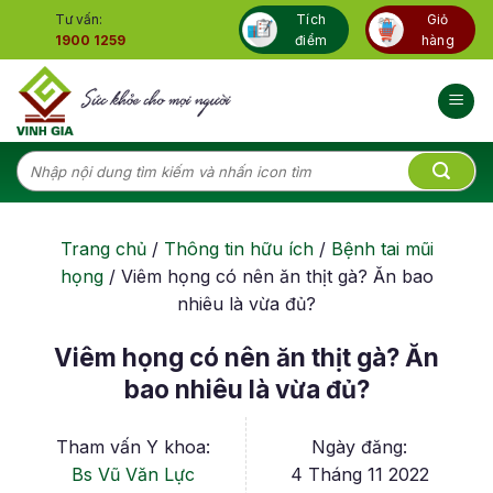
Skip
Tư vấn:
Tích
Giỏ
to
1900 1259
điểm
hàng
content
Tìm
kiếm:
Trang chủ
/
Thông tin hữu ích
/
Bệnh tai mũi
họng
/
Viêm họng có nên ăn thịt gà? Ăn bao
nhiêu là vừa đủ?
Viêm họng có nên ăn thịt gà? Ăn
bao nhiêu là vừa đủ?
Tham vấn Y khoa:
Ngày đăng:
Bs Vũ Văn Lực
4 Tháng 11 2022