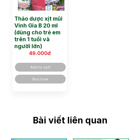
Thảo dược xịt mũi
Vinh Gia B 20 ml
(dùng cho trẻ em
trên 1 tuổi và
người lớn)
49.000
đ
Add to cart
Buy now
Bài viết liên quan