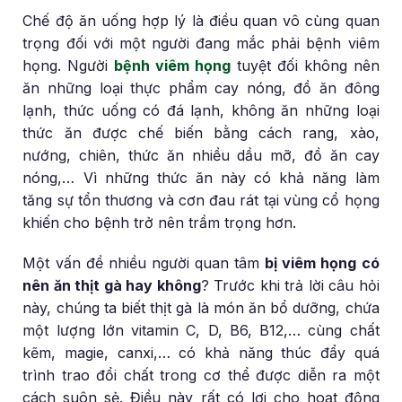
Chế độ ăn uống hợp lý là điều quan vô cùng quan
trọng đối với một người đang mắc phải bệnh viêm
họng. Người
bệnh viêm họng
tuyệt đối không nên
ăn những loại thực phẩm cay nóng, đồ ăn đông
lạnh, thức uống có đá lạnh, không ăn những loại
thức ăn được chế biến bằng cách rang, xào,
nướng, chiên, thức ăn nhiều dầu mỡ, đồ ăn cay
nóng,… Vì những thức ăn này có khả năng làm
tăng sự tổn thương và cơn đau rát tại vùng cổ họng
khiến cho bệnh trở nên trầm trọng hơn.
Một vấn đề nhiều người quan tâm
bị viêm họng có
nên ăn thịt gà hay không
? Trước khi trả lời câu hỏi
này, chúng ta biết thịt gà là món ăn bổ dưỡng, chứa
một lượng lớn vitamin C, D, B6, B12,… cùng chất
kẽm, magie, canxi,… có khả năng thúc đẩy quá
trình trao đổi chất trong cơ thể được diễn ra một
cách suôn sẻ. Điều này rất có lợi cho hoạt động