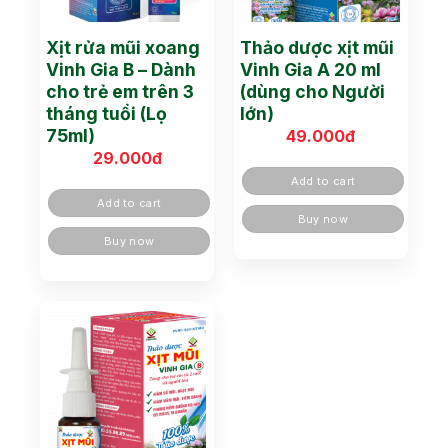
Xịt rửa mũi xoang
Thảo dược xịt mũi
Vinh Gia B – Dành
Vinh Gia A 20 ml
cho trẻ em trên 3
(dùng cho Người
tháng tuổi (Lọ
lớn)
75ml)
49.000
đ
29.000
đ
Add to cart
Add to cart
Buy now
Buy now