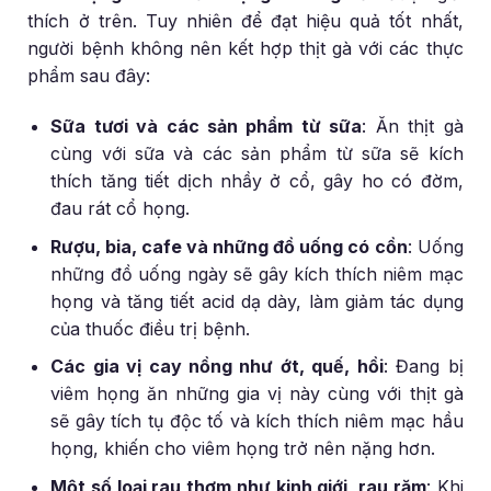
thích ở trên. Tuy nhiên để đạt hiệu quả tốt nhất,
người bệnh không nên kết hợp thịt gà với các thực
phẩm sau đây:
Sữa tươi và các sản phẩm từ sữa
:
Ăn thịt gà
cùng với sữa và các sản phẩm từ sữa sẽ kích
thích tăng tiết dịch nhầy ở cổ, gây ho có đờm,
đau rát cổ họng.
Rượu, bia, cafe và những đồ uống có cồn
:
Uống
những đồ uống ngày sẽ gây kích thích niêm mạc
họng và tăng tiết acid dạ dày, làm giảm tác dụng
của thuốc điều trị bệnh.
Các gia vị cay nồng như ớt, quế, hồi
:
Đang bị
viêm họng ăn những gia vị này cùng với thịt gà
sẽ gây tích tụ độc tố và kích thích niêm mạc hầu
họng, khiến cho viêm họng trở nên nặng hơn.
Một số loại rau thơm như kinh giới, rau răm
:
Khi