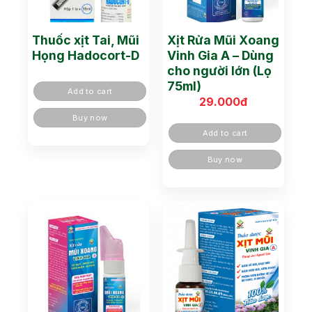
Thuốc xịt Tai, Mũi
Xịt Rửa Mũi Xoang
Họng Hadocort-D
Vinh Gia A – Dùng
cho người lớn (Lọ
75ml)
Add to cart
29.000
đ
Buy now
Add to cart
Buy now