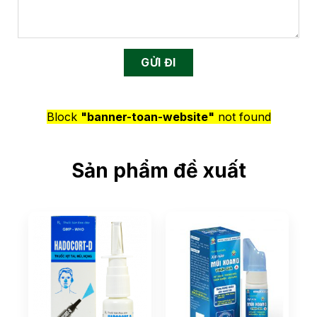
Block
"banner-toan-website"
not found
Sản phẩm đề xuất