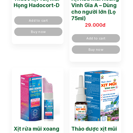
Họng Hadocort-D
Vinh Gia A – Dùng
cho người lớn (Lọ
75ml)
Add to cart
29.000
đ
Buy now
Add to cart
Buy now
Xịt rửa mũi xoang
Thảo dược xịt mũi