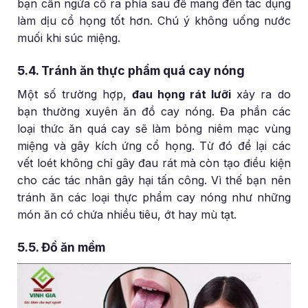
bạn cần ngửa cổ ra phía sau để mang đến tác dụng
làm dịu cổ họng tốt hơn. Chú ý không uống nước
muối khi súc miệng.
5.4. Tránh ăn thực phẩm quá cay nóng
Một số trường hợp,
đau họng rát lưỡi
xảy ra do
bạn thường xuyên ăn đồ cay nóng. Đa phần các
loại thức ăn quá cay sẽ làm bỏng niêm mạc vùng
miệng và gây kích ứng cổ họng. Từ đó để lại các
vết loét không chỉ gây đau rát mà còn tạo điều kiện
cho các tác nhân gây hại tấn công. Vì thế bạn nên
tránh ăn các loại thực phẩm cay nóng như những
món ăn có chứa nhiều tiêu, ớt hay mù tạt.
5.5. Đồ ăn mềm