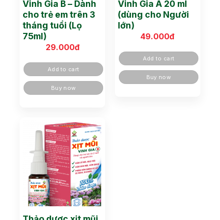
Vinh Gia B – Dành
Vinh Gia A 20 ml
cho trẻ em trên 3
(dùng cho Người
tháng tuổi (Lọ
lớn)
75ml)
49.000
đ
29.000
đ
Add to cart
Add to cart
Buy now
Buy now
Thảo dược xịt mũi