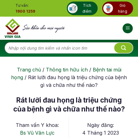
Skip
Tư vấn:
Tích
Giỏ
to
1900 1259
điểm
hàng
content
Tìm
kiếm:
Trang chủ
/
Thông tin hữu ích
/
Bệnh tai mũi
họng
/
Rát lưỡi đau họng là triệu chứng của bệnh
gì và chữa như thế nào?
Rát lưỡi đau họng là triệu chứng
của bệnh gì và chữa như thế nào?
Tham vấn Y khoa:
Ngày đăng:
Bs Vũ Văn Lực
4 Tháng 1 2023