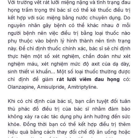
Với trường vết rát lưỡi miệng nặng và tình trạng đau
họng trầm trọng thì bác sĩ có thể kê thuốc điều trị
kết hợp với súc miệng bằng nước chuyên dụng. Do
nguyên nhân gây bệnh có thể khác nhau ở mỗi
người bệnh nên việc điều trị bằng loại thuốc nào
phụ thuộc vào bệnh lý hình thành nên tình trạng
này. Để chỉ định thuốc chính xác, bác sĩ sẽ chỉ định
thực hiện một số xét nghiệm, chẩn đoán như xét
nghiệm máu, xét nghiệm mức độ axit của dạ dày,
sinh thiết vi khuẩn… Một số loại thuốc thường được
chỉ định để giảm
rát lưỡi viêm đau họng
có:
Olanzapine, Amisulpride, Amitriptyline.
Khi có chỉ định của bác sĩ, bạn cần tuyệt đối tuân
thủ phác đồ điều trị của bác sĩ nhằm đảm bảo
không xảy ra các tác dụng phụ ảnh hưởng đến sức
khỏe. Đồng thời bạn có thể kết hợp điều trị thêm
hiệu quả bằng cách thay đổi chế độ ăn uống hoặc