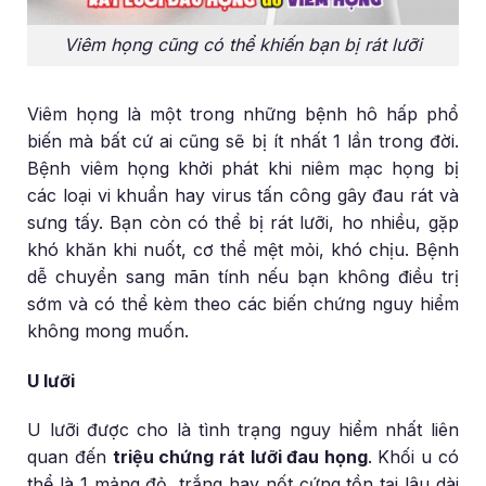
Viêm họng cũng có thể khiến bạn bị rát lưỡi
Viêm họng là một trong những bệnh hô hấp phổ
biến mà bất cứ ai cũng sẽ bị ít nhất 1 lần trong đời.
Bệnh viêm họng khởi phát khi niêm mạc họng bị
các loại vi khuẩn hay virus tấn công gây đau rát và
sưng tấy. Bạn còn có thể bị rát lưỡi, ho nhiều, gặp
khó khăn khi nuốt, cơ thể mệt mỏi, khó chịu. Bệnh
dễ chuyển sang mãn tính nếu bạn không điều trị
sớm và có thể kèm theo các biến chứng nguy hiểm
không mong muốn.
U lưỡi
U lưỡi được cho là tình trạng nguy hiểm nhất liên
quan đến
triệu chứng rát lưỡi đau họng
. Khối u có
thể là 1 mảng đỏ, trắng hay nốt cứng tồn tại lâu dài