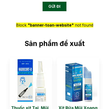
Block
"banner-toan-website"
not found
Sản phẩm đề xuất
Thuốc xịt Tai, Mũi
Xịt Rửa Mũi Xoang