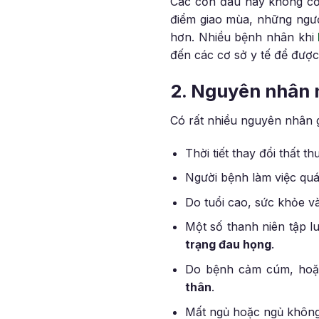
Các cơn đau này không cố đ
điểm giao mùa, những người
hơn. Nhiều bệnh nhân khi
đến các cơ sở y tế để đượ
2. Nguyên nhân 
Có rất nhiều nguyên nhân g
Thời tiết thay đổi thất t
Người bệnh làm việc qu
Do tuổi cao, sức khỏe v
Một số thanh niên tập 
trạng đau họng
.
Do bệnh cảm cúm, hoặc
thân
.
Mất ngủ hoặc ngủ không