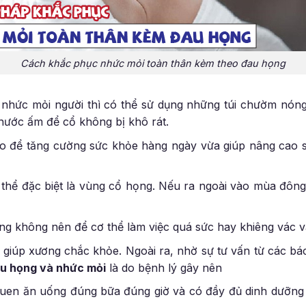
Cách khắc phục nhức mỏi toàn thân kèm theo đau họng
 nhức mỏi người thì có thể sử dụng những túi chườm nón
nước ấm để cổ không bị khô rát.
hao để tăng cường sức khỏe hàng ngày vừa giúp nâng cao 
 thể đặc biệt là vùng cổ họng. Nếu ra ngoài vào mùa đôn
g không nên để cơ thể làm việc quá sức hay khiêng vác v
 giúp xương chắc khỏe. Ngoài ra, nhờ sự tư vấn từ các bá
u họng và nhức mỏi
là do bệnh lý gây nên
quen ăn uống đúng bữa đúng giờ và có đầy đủ dinh dưỡng