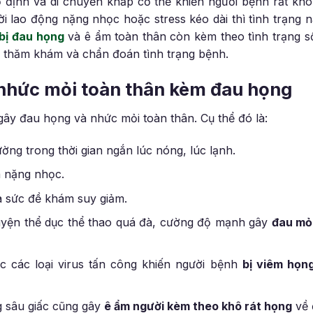
ịnh và di chuyển khắp cơ thể khiến người bệnh rất khó c
 lao động nặng nhọc hoặc stress kéo dài thì tình trạng 
bị đau họng
và ê ẩm toàn thân còn kèm theo tình trạng s
c thăm khám và chẩn đoán tình trạng bệnh.
nhức mỏi toàn thân kèm đau họng
ây đau họng và nhức mỏi toàn thân. Cụ thể đó là:
hường trong thời gian ngắn lúc nóng, lúc lạnh.
á nặng nhọc.
à sức đề khám suy giảm.
luyện thể dục thể thao quá đà, cường độ mạnh gây
đau mỏi
 các loại virus tấn công khiến người bệnh
bị viêm họn
 sâu giấc cũng gây
ê ẩm người kèm theo khô rát họng
về 