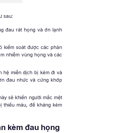
ư sau:
ng đau rát họng và ớn lạnh
hó kiểm soát được các phản
iêm nhiễm vùng họng và các
 hệ miễn dịch bị kém đi và
cơn đau nhức và cứng khớp
này sẽ khiến người mắc mệt
bị thiếu máu, đề kháng kém
ân kèm đau họng