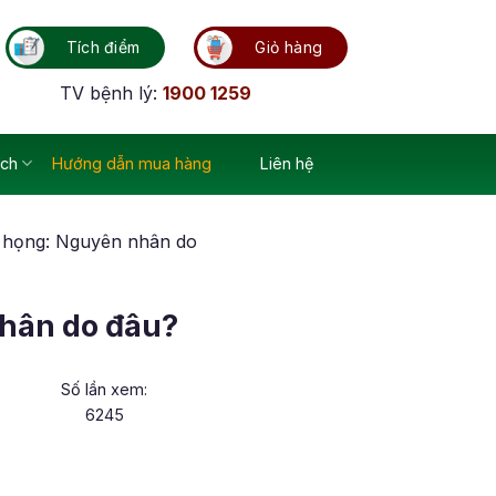
Tích điểm
Giỏ hàng
TV bệnh lý:
1900 1259
ích
Hướng dẫn mua hàng
Liên hệ
 họng: Nguyên nhân do
hân do đâu?
Số lần xem:
6245