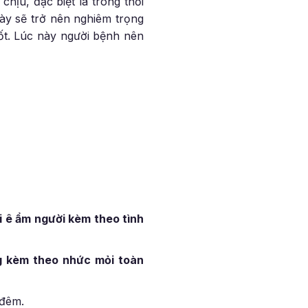
hịu, đặc biệt là trong thời
này sẽ trở nên nghiêm trọng
ốt. Lúc này người bệnh nên
 ê ẩm người kèm theo tình
g kèm theo nhức mỏi toàn
đêm.