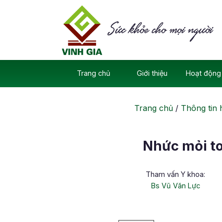
Skip
to
content
Trang chủ
Giới thiệu
Hoạt động 
Trang chủ
/
Thông tin 
Nhức mỏi t
Tham vấn Y khoa:
Bs Vũ Văn Lực