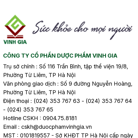
ả
lạnh…
mùa…
o
CÔNG TY CỔ PHẦN DƯỢC PHẨM VINH GIA
Trụ sở chính : Số 116 Trần Bình, tập thể viện 19/8,
Phường Từ Liêm, TP Hà Nội
Văn phòng giao dịch : Số 9 đường Nguyễn Hoàng,
Phường Từ Liêm, TP Hà Nội
Điện thoại : (024) 353 767 63 - (024) 353 767 64
- (024) 353 767 65
Hotline CSKH : 0904.75.8181
Email : cskh@duocphamvinhgia.vn
MST : 0101819557 - Sở KHĐT TP Hà Nội cấp ngày