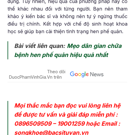
dụng. Tuy nhiên, hiệu quả của phương pháp này có
thể khác nhau đối với từng người. Bạn nên tham
khảo ý kiến bác sĩ và không nên tự ý ngừng thuốc
điều trị chính. Kết hợp với chế độ sinh hoạt khoa
học sẽ giúp bạn cải thiện tình trạng hen phế quản.
Bài viết liên quan:
Mẹo dân gian chữa
bệnh hen phế quản hiệu quả nhất
Theo dõi
DuocPhamVinhGia.Vn trên
Mọi thắc mắc bạn đọc vui lòng liên hệ
để được tư vấn và giải đáp miễn phí :
0896509509
–
19001259
hoặc Email :
songkhoe@bacsituvan.vn