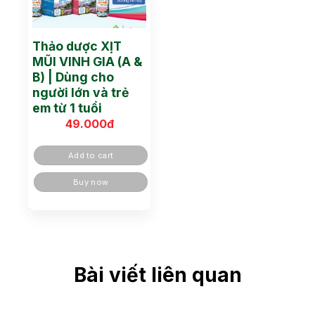
Thảo dược XỊT
MŨI VINH GIA (A &
B) | Dùng cho
người lớn và trẻ
em từ 1 tuổi
49.000
đ
Add to cart
Buy now
Bài viết liên quan