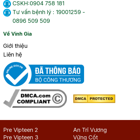
CSKH:0904 758 181
Tư vấn bệnh lý : 19001259 -
0896 509 509
Về Vinh Gia
Giới thiệu
Liên hệ
Pre Vipteen 2
An Trĩ Vương
Pre Vipteen 3
Vững Cốt