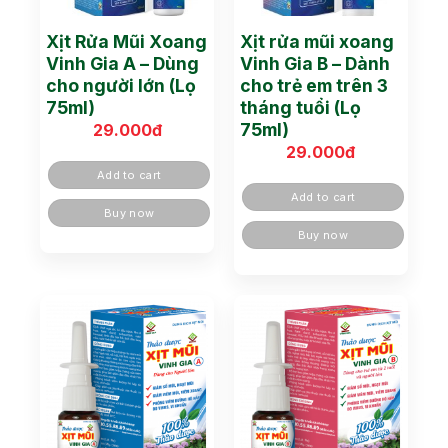
Xịt Rửa Mũi Xoang
Xịt rửa mũi xoang
Vinh Gia A – Dùng
Vinh Gia B – Dành
cho người lớn (Lọ
cho trẻ em trên 3
75ml)
tháng tuổi (Lọ
75ml)
29.000
đ
29.000
đ
Add to cart
Add to cart
Buy now
Buy now