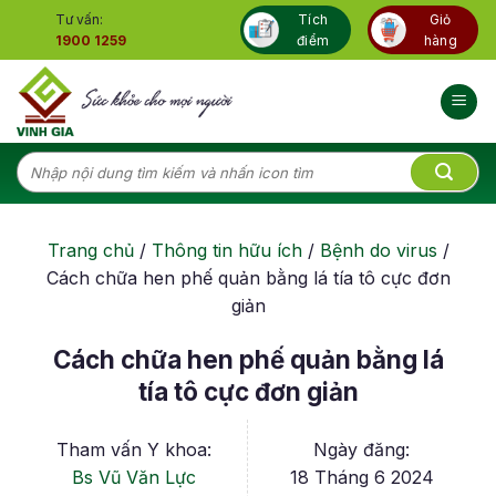
Skip
Tư vấn:
Tích
Giỏ
to
1900 1259
điểm
hàng
content
Tìm
kiếm:
Trang chủ
/
Thông tin hữu ích
/
Bệnh do virus
/
Cách chữa hen phế quản bằng lá tía tô cực đơn
giản
Cách chữa hen phế quản bằng lá
tía tô cực đơn giản
Tham vấn Y khoa:
Ngày đăng:
Bs Vũ Văn Lực
18 Tháng 6 2024