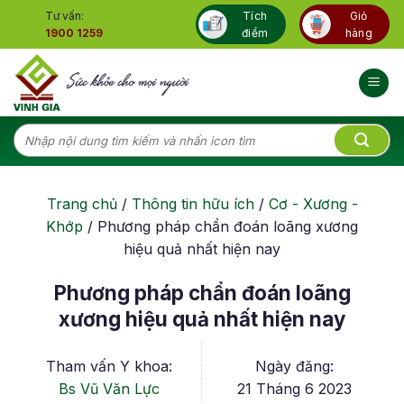
Skip
Tư vấn:
Tích
Giỏ
to
1900 1259
điểm
hàng
content
Tìm
kiếm:
Trang chủ
/
Thông tin hữu ích
/
Cơ - Xương -
Khớp
/
Phương pháp chẩn đoán loãng xương
hiệu quả nhất hiện nay
Phương pháp chẩn đoán loãng
xương hiệu quả nhất hiện nay
Tham vấn Y khoa:
Ngày đăng:
Bs Vũ Văn Lực
21 Tháng 6 2023