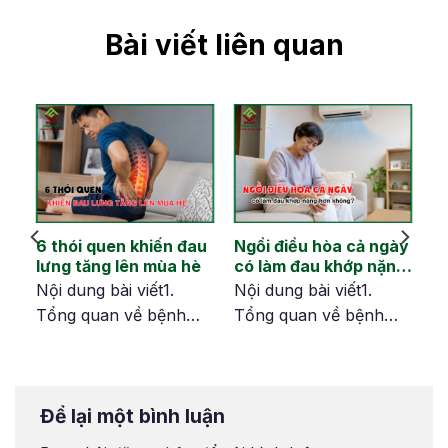
Bài viết liên quan
6 thói quen khiến đau
Ngồi điều hòa cả ngày
u
lưng tăng lên mùa hè
có làm đau khớp nặng
hơn không?
Nội dung bài viết1.
Nội dung bài viết1.
Tổng quan về bệnh
Tổng quan về bệnh
loãng xương2. Các
loãng xương2. Các
phương pháp chẩn
phương pháp chẩn
đoán bệnh loãng
đoán bệnh loãng
Để lại một bình luận
xương phổ biến nhất
xương phổ biến nhất
hiện nay2.1. Phương
hiện nay2.1. Phương