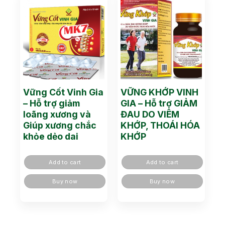
Vững Cốt Vinh Gia
VỮNG KHỚP VINH
– Hỗ trợ giảm
GIA – Hỗ trợ GIẢM
loãng xương và
ĐAU DO VIÊM
Giúp xương chắc
KHỚP, THOÁI HÓA
khỏe dẻo dai
KHỚP
Add to cart
Add to cart
Buy now
Buy now