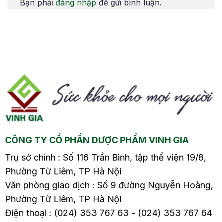
Bạn phải
đăng nhập
để gửi bình luận.
ng
pháp đo mật độ xương
pháp đo mật độ xương
ng
chẩn đoán bệnh loãng
chẩn đoán bệnh loãng
xương2.2. Thực hiện
xương2.2. Thực hiện
các xét nghiệm sinh
các xét nghiệm sinh
hóa3. Các biện pháp
hóa3. Các biện pháp
phòng chống bệnh
phòng chống bệnh
loãng xương Nhiều
loãng xương Điều hòa
người cho rằng đau
là “cứu tinh” mùa…
lưng…
CÔNG TY CỔ PHẦN DƯỢC PHẨM VINH GIA
Trụ sở chính : Số 116 Trần Bình, tập thể viện 19/8,
Phường Từ Liêm, TP Hà Nội
Văn phòng giao dịch : Số 9 đường Nguyễn Hoàng,
Phường Từ Liêm, TP Hà Nội
Điện thoại : (024) 353 767 63 - (024) 353 767 64