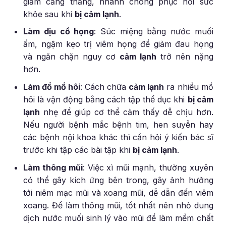
giảm căng thẳng, nhanh chóng phục hồi sức
khỏe sau khi
bị cảm lạnh
.
Làm dịu cổ họng
: Súc miệng bằng nước muối
ấm, ngậm kẹo trị viêm họng để giảm đau họng
và ngăn chặn nguy cơ
cảm lạnh
trở nên nặng
hơn.
Làm đổ mồ hôi
: Cách chữa
cảm lạnh
ra nhiều mồ
hôi là vận động bằng cách tập thể dục khi
bị cảm
lạnh
nhẹ để giúp cơ thể cảm thấy dễ chịu hơn.
Nếu người bệnh mắc bệnh tim, hen suyễn hay
các bệnh nội khoa khác thì cần hỏi ý kiến bác sĩ
trước khi tập các bài tập khi
bị cảm lạnh
.
Làm thông mũi
: Việc xì mũi mạnh, thường xuyên
có thể gây kích ứng bên trong, gây ảnh hưởng
tới niêm mạc mũi và xoang mũi, dễ dẫn đến viêm
xoang. Để làm thông mũi, tốt nhất nên nhỏ dung
dịch nước muối sinh lý vào mũi để làm mềm chất