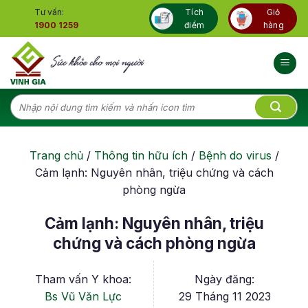
Skip
Tư vấn:
Tích
Giỏ
to
1900 1259
điểm
hàng
content
Tìm
kiếm:
Trang chủ
/
Thông tin hữu ích
/
Bệnh do virus
/
Cảm lạnh: Nguyên nhân, triệu chứng và cách
phòng ngừa
Cảm lạnh: Nguyên nhân, triệu
chứng và cách phòng ngừa
Tham vấn Y khoa:
Ngày đăng:
Bs Vũ Văn Lực
29 Tháng 11 2023