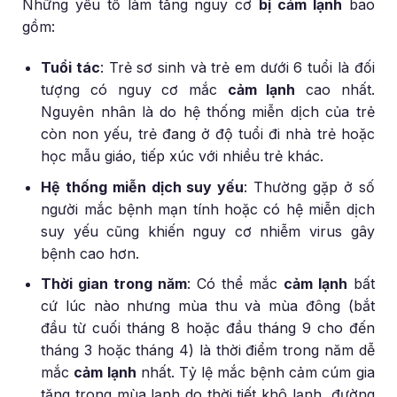
Những yếu tố làm tăng nguy cơ
bị cảm lạnh
bao
gồm:
Tuổi tác
: Trẻ sơ sinh và trẻ em dưới 6 tuổi là đối
tượng có nguy cơ mắc
cảm lạnh
cao nhất.
Nguyên nhân là do hệ thống miễn dịch của trẻ
còn non yếu, trẻ đang ở độ tuổi đi nhà trẻ hoặc
học mẫu giáo, tiếp xúc với nhiều trẻ khác.
Hệ thống miễn dịch suy yếu
: Thường gặp ở số
người mắc bệnh mạn tính hoặc có hệ miễn dịch
suy yếu cũng khiến nguy cơ nhiễm virus gây
bệnh cao hơn.
Thời gian trong năm
: Có thể mắc
cảm lạnh
bất
cứ lúc nào nhưng mùa thu và mùa đông (bắt
đầu từ cuối tháng 8 hoặc đầu tháng 9 cho đến
tháng 3 hoặc tháng 4) là thời điểm trong năm dễ
mắc
cảm lạnh
nhất. Tỷ lệ mắc bệnh cảm cúm gia
tăng trong mùa lạnh do thời tiết khô lạnh, đường