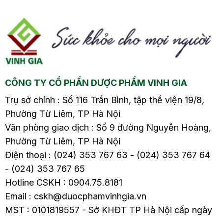
ng
cảm lạnh6. Khi nào
cảm lạnh6. Khi nào
ừa
cần đến khám bác sĩ?
cần đến khám bác sĩ?
õi
7. Phương pháp điều trị
7. Phương pháp điều trị
y
cảm lạnh7.1. Điều
cảm lạnh7.1. Điều
ả
chỉnh chế độ ăn uống,
chỉnh chế độ ăn uống,
o
sinh hoạt7.2. Sử…
sinh hoạt7.2. Sử…
CÔNG TY CỔ PHẦN DƯỢC PHẨM VINH GIA
Trụ sở chính : Số 116 Trần Bình, tập thể viện 19/8,
Phường Từ Liêm, TP Hà Nội
Văn phòng giao dịch : Số 9 đường Nguyễn Hoàng,
Phường Từ Liêm, TP Hà Nội
Điện thoại : (024) 353 767 63 - (024) 353 767 64
- (024) 353 767 65
Hotline CSKH : 0904.75.8181
Email : cskh@duocphamvinhgia.vn
MST : 0101819557 - Sở KHĐT TP Hà Nội cấp ngày