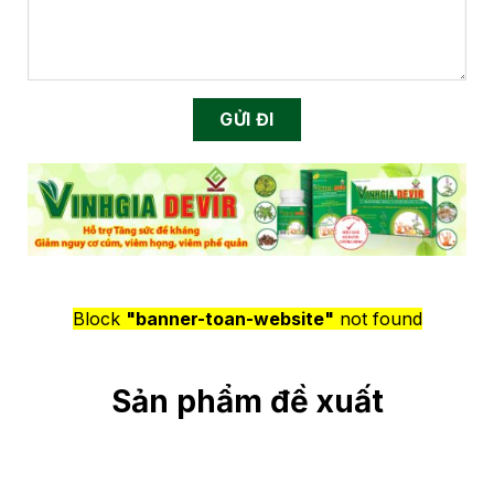
Block
"banner-toan-website"
not found
Sản phẩm đề xuất