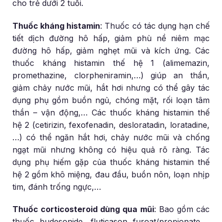
cho trẻ dưới 2 tuổi.
Thuốc kháng histamin
: Thuốc có tác dụng hạn chế
tiết dịch đường hô hấp, giảm phù nề niêm mạc
đường hô hấp, giảm nghẹt mũi và kích ứng. Các
thuốc kháng histamin thế hệ 1 (alimemazin,
promethazine, clorpheniramin,…) giúp an thần,
giảm chảy nước mũi, hắt hơi nhưng có thể gây tác
dụng phụ gồm buồn ngủ, chóng mặt, rối loạn tâm
thần – vận động,… Các thuốc kháng histamin thế
hệ 2 (cetirizin, fexofenadin, desloratadin, loratadine,
…) có thể ngăn hắt hơi, chảy nước mũi và chống
ngạt mũi nhưng không có hiệu quả rõ ràng. Tác
dụng phụ hiếm gặp của thuốc kháng histamin thế
hệ 2 gồm khô miệng, đau đầu, buồn nôn, loạn nhịp
tim, đánh trống ngực,…
Thuốc corticosteroid dùng qua mũi
: Bao gồm các
thuốc budesonide, fluticason furoat/propionate,…