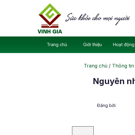
Skip
to
content
Trang chủ
Giới thiệu
Hoạt động 
Trang chủ
/
Thông tin
Nguyên nhâ
Đăng bởi: