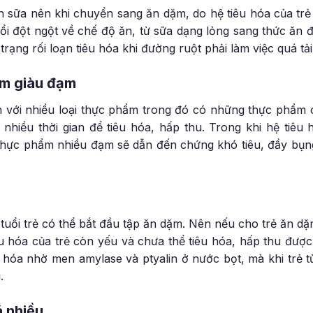
n sữa nên khi chuyển sang ăn dặm, do hệ tiêu hóa của tr
đổi đột ngột về chế độ ăn, từ sữa dạng lỏng sang thức ăn đ
rạng rối loạn tiêu hóa khi đường ruột phải làm việc quá tải
ặm giàu đạm
n với nhiều loại thực phẩm trong đó có những thực phẩm
 nhiều thời gian để tiêu hóa, hấp thu. Trong khi hệ tiêu
 thực phẩm nhiều đạm sẽ dẫn đến chứng khó tiêu, đầy bụng
uổi trẻ có thể bắt đầu tập ăn dặm. Nên nếu cho trẻ ăn dặ
iêu hóa của trẻ còn yếu và chưa thể tiêu hóa, hấp thu đư
 hóa nhờ men amylase và ptyalin ở nước bọt, mà khi trẻ từ
.
á nhiều