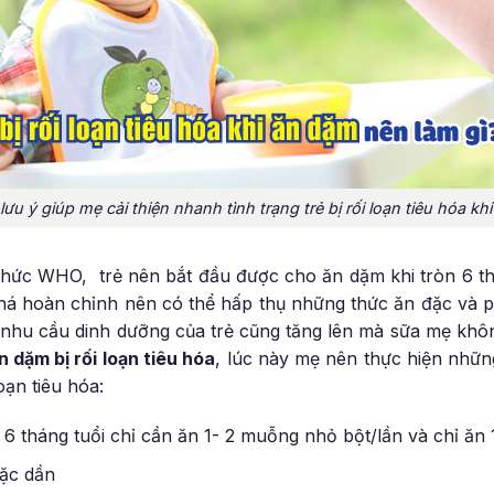
lưu ý giúp mẹ cải thiện nhanh tình trạng trẻ bị rối loạn tiêu hóa kh
ức WHO, trẻ nên bắt đầu được cho ăn dặm khi tròn 6 thán
khá hoàn chỉnh nên có thể hấp thụ những thức ăn đặc và 
 nhu cầu dinh dưỡng của trẻ cũng tăng lên mà sữa mẹ kh
n dặm bị rối loạn tiêu hóa
, lúc này mẹ nên thực hiện những
oạn tiêu hóa:
ừ 6 tháng tuổi chỉ cần ăn 1- 2 muỗng nhỏ bột/lần và chỉ ăn 
đặc dần