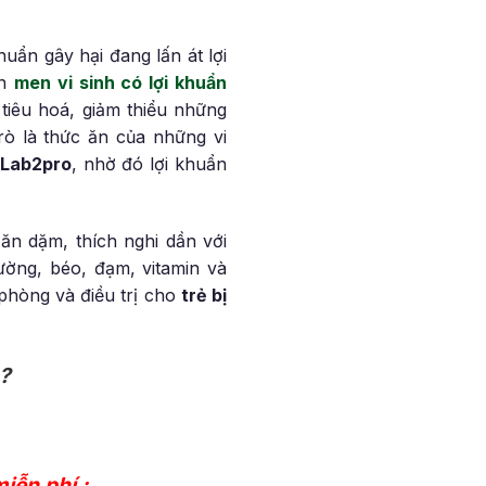
huẩn gây hại đang lấn át lợi
ọn
men vi sinh có lợi khuẩn
tiêu hoá, giảm thiểu những
rò là thức ăn của những vi
Lab2pro
, nhờ đó lợi khuẩn
ăn dặm, thích nghi dần với
ờng, béo, đạm, vitamin và
phòng và điều trị cho
trẻ bị
?
iễn phí :