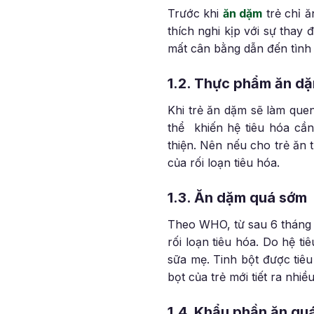
Trước khi
ăn dặm
trẻ chỉ ă
thích nghi kịp với sự thay 
mất cân bằng dẫn đến tình t
1.2. Thực phẩm ăn d
Khi trẻ ăn dặm sẽ làm que
thể khiến hệ tiêu hóa cần
thiện. Nên nếu cho trẻ ăn
của rối loạn tiêu hóa.
1.3. Ăn dặm quá sớm
Theo WHO, từ sau 6 tháng t
rối loạn tiêu hóa. Do hệ t
sữa mẹ. Tinh bột được tiêu
bọt của trẻ mới tiết ra nhiều
1.4. Khẩu phần ăn qu