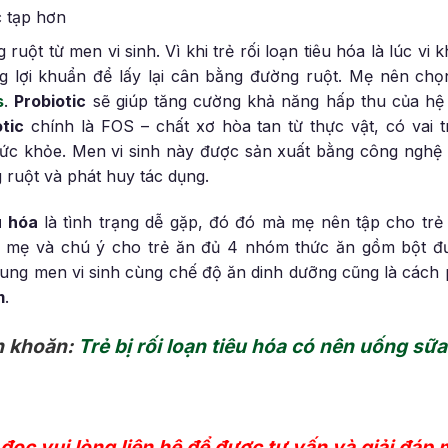
c tạp hơn
uột từ men vi sinh. Vì khi trẻ rối loạn tiêu hóa là lúc vi k
 lợi khuẩn để lấy lại cân bằng đường ruột. Mẹ nên ch
s
.
Probiotic
sẽ giúp tăng cường khả năng hấp thu của hệ 
otic
chính là FOS – chất xơ hòa tan từ thực vật, có vai t
sức khỏe. Men vi sinh này được sản xuất bằng công nghệ
 ruột và phát huy tác dụng.
u hóa
là tình trạng dễ gặp, đó đó mà mẹ nên tập cho trẻ 
 mẹ và chú ý cho trẻ ăn đủ 4 nhóm thức ăn gồm bột đư
ung men vi sinh cùng chế độ ăn dinh dưỡng cũng là cách 
m
.
n khoăn:
Trẻ bị rối loạn tiêu hóa có nên uống sữa
ọc vui lòng liên hệ để được tư vấn và giải đáp m