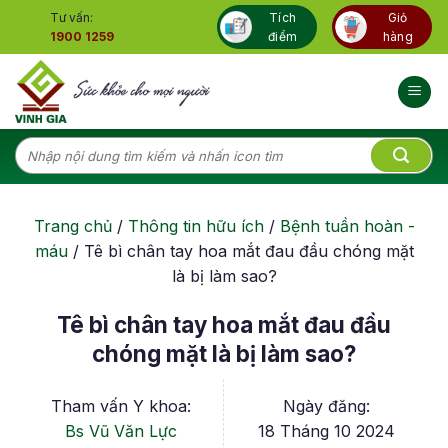
Skip
Tư vấn:
Tích
Giỏ
to
1900 1259
điểm
hàng
content
Tìm
kiếm:
Trang chủ
/
Thông tin hữu ích
/
Bệnh tuần hoàn -
máu
/
Tê bì chân tay hoa mắt đau đầu chóng mặt
là bị làm sao?
Tê bì chân tay hoa mắt đau đầu
chóng mặt là bị làm sao?
Tham vấn Y khoa:
Ngày đăng:
Bs Vũ Văn Lực
18 Tháng 10 2024