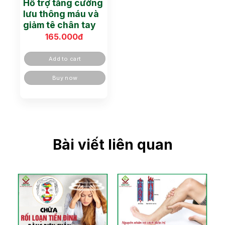
Hỗ trợ tăng cường
lưu thông máu và
giảm tê chân tay
165.000
đ
Add to cart
Buy now
Bài viết liên quan