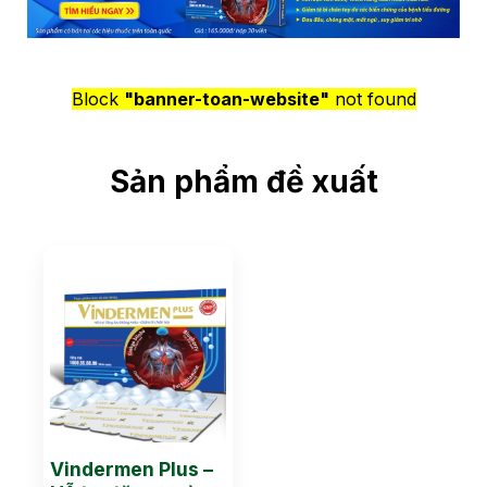
Block
"banner-toan-website"
not found
Sản phẩm đề xuất
Vindermen Plus –