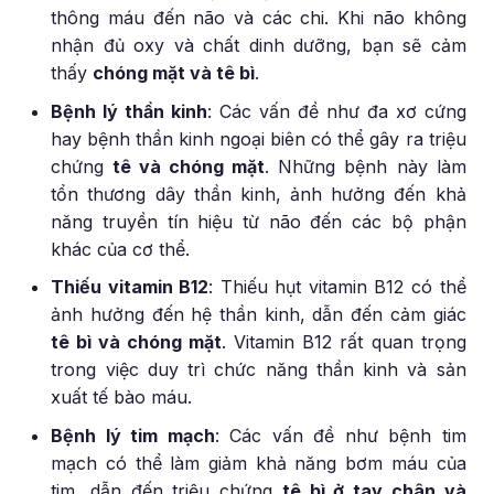
thông máu đến não và các chi. Khi não không
nhận đủ oxy và chất dinh dưỡng, bạn sẽ cảm
thấy
chóng mặt và tê bì
.
Bệnh lý thần kinh
: Các vấn đề như đa xơ cứng
hay bệnh thần kinh ngoại biên có thể gây ra triệu
chứng
tê và chóng mặt
. Những bệnh này làm
tổn thương dây thần kinh, ảnh hưởng đến khả
năng truyền tín hiệu từ não đến các bộ phận
khác của cơ thể.
Thiếu vitamin B12
: Thiếu hụt vitamin B12 có thể
ảnh hưởng đến hệ thần kinh, dẫn đến cảm giác
tê bì và chóng mặt
. Vitamin B12 rất quan trọng
trong việc duy trì chức năng thần kinh và sản
xuất tế bào máu.
Bệnh lý tim mạch
: Các vấn đề như bệnh tim
mạch có thể làm giảm khả năng bơm máu của
tim, dẫn đến triệu chứng
tê bì ở tay chân và