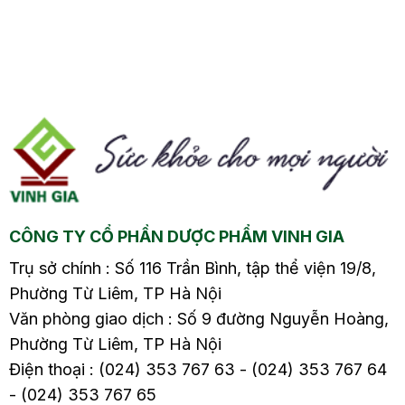
Đâu là nguyên nhân
đường tiêu hóa gặp ở
gây nên tình trạng này
nhiều người. Khi bị
và cách điều trị hiệu
bệnh, cơ thể sẽ xuất
quả sẽ có trong nội
hiện các triệu chứng
ng
dung dưới đây.
như đau bụng, đầy hơi,
tiêu chảy hoặc táo
m
bón, và đặc biệt là sôi
bụng, gây ảnh hưởng
ề
đến cuộc sống hàng
ngày và sức khỏe của
CÔNG TY CỔ PHẦN DƯỢC PHẨM VINH GIA
người bệnh. Vậy đâu là
nguyên nhân gây ra
Trụ sở chính : Số 116 Trần Bình, tập thể viện 19/8,
viêm đại tràng sôi
Phường Từ Liêm, TP Hà Nội
bụng? Cách xử lý như
Văn phòng giao dịch : Số 9 đường Nguyễn Hoàng,
thế nào? Hãy cùng tìm
Phường Từ Liêm, TP Hà Nội
hiểu chi tiết trong bài
Điện thoại : (024) 353 767 63 - (024) 353 767 64
viết sau.
- (024) 353 767 65