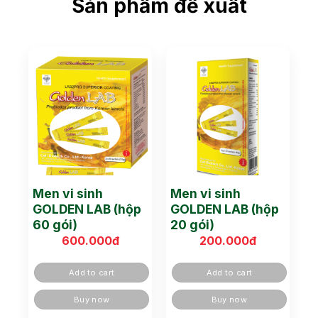
Sản phẩm đề xuất
Men vi sinh
Men vi sinh
GOLDEN LAB (hộp
GOLDEN LAB (hộp
60 gói)
20 gói)
600.000
đ
200.000
đ
Add to cart
Add to cart
Buy now
Buy now