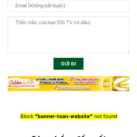
Block
"banner-toan-website"
not found