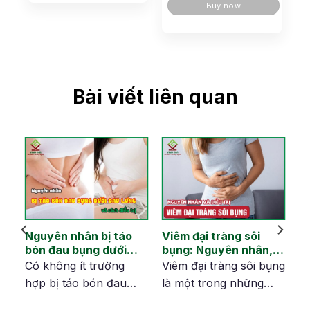
Buy now
Bài viết liên quan
Nguyên nhân bị táo
Viêm đại tràng sôi
ại
bón đau bụng dưới
bụng: Nguyên nhân,
hà
đau lưng và cách
dấu hiệu và cải thiện
en
Có không ít trường
Viêm đại tràng sôi bụng
khắc phục
hợp bị táo bón đau
là một trong những
bụng dưới đau lưng.
tình trạng bệnh lý về