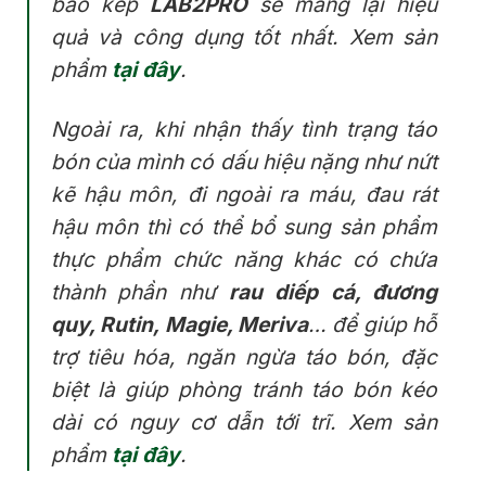
bao kép
LAB2PRO
sẽ mang lại hiệu
quả và công dụng tốt nhất. Xem sản
phẩm
tại đây
.
Ngoài ra, khi nhận thấy tình trạng táo
bón của mình có dấu hiệu nặng như nứt
kẽ hậu môn, đi ngoài ra máu, đau rát
hậu môn thì có thể bổ sung sản phẩm
thực phẩm chức năng khác có chứa
thành phần như
rau diếp cá, đương
quy, Rutin, Magie, Meriva
… để giúp hỗ
trợ tiêu hóa, ngăn ngừa táo bón, đặc
biệt là giúp phòng tránh táo bón kéo
dài có nguy cơ dẫn tới trĩ. Xem sản
phẩm
tại đây
.