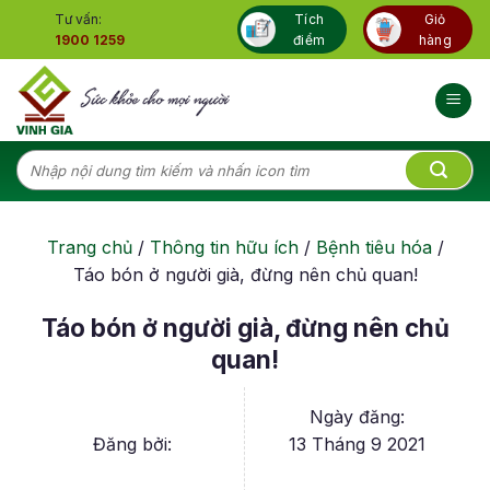
Skip
Tư vấn:
Tích
Giỏ
to
1900 1259
điểm
hàng
content
Tìm
kiếm:
Trang chủ
/
Thông tin hữu ích
/
Bệnh tiêu hóa
/
Táo bón ở người già, đừng nên chủ quan!
Táo bón ở người già, đừng nên chủ
quan!
Ngày đăng:
Đăng bởi:
13 Tháng 9 2021