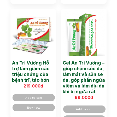
An Tri Vương Hỗ
Gel An Tri Vương –
trợ làm giảm các
giúp chăm sóc da,
triệu chứng của
làm mát và săn se
bệnh trĩ, táo bón
da, góp phần ngừa
viêm và làm dịu da
219.000
đ
khi bị ngứa rát
99.000
đ
Add to cart
Buy now
Add to cart