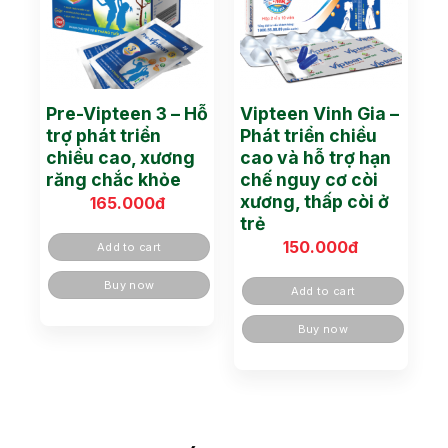
Pre-Vipteen 3 – Hỗ
Vipteen Vinh Gia –
trợ phát triển
Phát triển chiều
chiều cao, xương
cao và hỗ trợ hạn
răng chắc khỏe
chế nguy cơ còi
xương, thấp còi ở
165.000
đ
trẻ
150.000
đ
Add to cart
Buy now
Add to cart
Buy now