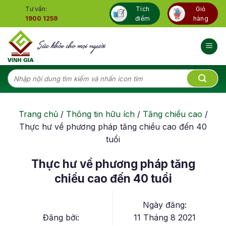
Skip
Tư vấn:
Tích
Giỏ
to
1900 1259
điểm
hàng
content
Tìm
kiếm:
Trang chủ
/
Thông tin hữu ích
/
Tăng chiều cao
/
Thực hư về phương pháp tăng chiều cao đến 40
tuổi
Thực hư về phương pháp tăng
chiều cao đến 40 tuổi
Ngày đăng:
Đăng bởi:
11 Tháng 8 2021