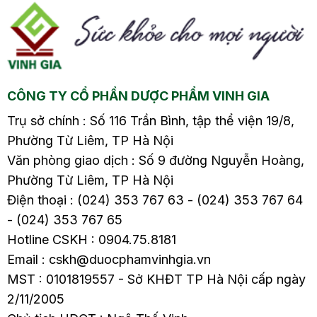
 đủ
tuổi3.1. Ăn uống đầy đủ
tuổi3.1. Ăn uống đầy đủ
dưỡng chất3.2. Chú ý
dưỡng chất3.2. Chú ý
vận động thường
vận động thường
n
xuyên3.3. Duy trì cân
xuyên3.3. Duy trì cân
nặng hợp lý3.4. Hạn
nặng hợp lý3.4. Hạn
CÔNG TY CỔ PHẦN DƯỢC PHẨM VINH GIA
chế chất kích
chế chất kích
thích3.5….
thích3.5….
Trụ sở chính : Số 116 Trần Bình, tập thể viện 19/8,
Phường Từ Liêm, TP Hà Nội
Văn phòng giao dịch : Số 9 đường Nguyễn Hoàng,
Phường Từ Liêm, TP Hà Nội
Điện thoại : (024) 353 767 63 - (024) 353 767 64
- (024) 353 767 65
Hotline CSKH : 0904.75.8181
Email : cskh@duocphamvinhgia.vn
MST : 0101819557 - Sở KHĐT TP Hà Nội cấp ngày
2/11/2005