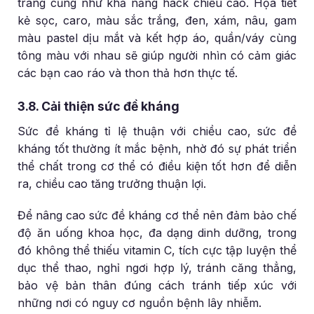
trang cũng như khả năng hack chiều cao. Họa tiết
kẻ sọc, caro, màu sắc trắng, đen, xám, nâu, gam
màu pastel dịu mắt và kết hợp áo, quần/váy cùng
tông màu với nhau sẽ giúp người nhìn có cảm giác
các bạn cao ráo và thon thả hơn thực tế.
3.8. Cải thiện sức đề kháng
Sức đề kháng tỉ lệ thuận với chiều cao, sức đề
kháng tốt thường ít mắc bệnh, nhờ đó sự phát triển
thể chất trong cơ thể có điều kiện tốt hơn để diễn
ra, chiều cao tăng trưởng thuận lợi.
Để nâng cao sức đề kháng cơ thể nên đảm bảo chế
độ ăn uống khoa học, đa dạng dinh dưỡng, trong
đó không thể thiếu vitamin C, tích cực tập luyện thể
dục thể thao, nghỉ ngơi hợp lý, tránh căng thẳng,
bảo vệ bản thân đúng cách tránh tiếp xúc với
những nơi có nguy cơ nguồn bệnh lây nhiễm.