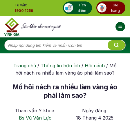
Skip
Tư vấn:
Tích
Giỏ
to
1900 1259
điểm
hàng
content
Tìm
kiếm:
Trang chủ
/
Thông tin hữu ích
/
Hôi nách
/
Mồ
hôi nách ra nhiều làm vàng áo phải làm sao?
Mồ hôi nách ra nhiều làm vàng áo
phải làm sao?
Tham vấn Y khoa:
Ngày đăng:
Bs Vũ Văn Lực
18 Tháng 4 2025