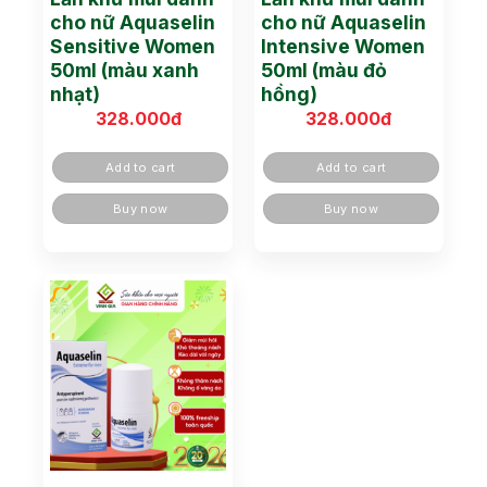
cho nữ Aquaselin
cho nữ Aquaselin
Sensitive Women
Intensive Women
50ml (màu xanh
50ml (màu đỏ
nhạt)
hồng)
328.000
đ
328.000
đ
Add to cart
Add to cart
Buy now
Buy now