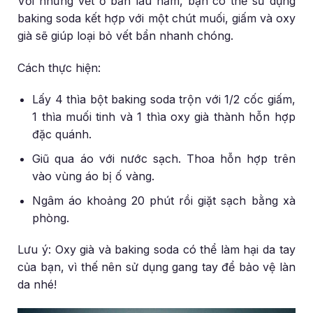
Với những vết ố bẩn lâu năm, bạn có thể sử dụng
baking soda kết hợp với một chút muối, giấm và oxy
già sẽ giúp loại bỏ vết bẩn nhanh chóng.
Cách thực hiện:
Lấy 4 thìa bột baking soda trộn với 1/2 cốc giấm,
1 thìa muối tinh và 1 thìa oxy già thành hỗn hợp
đặc quánh.
Giũ qua áo với nước sạch. Thoa hỗn hợp trên
vào vùng áo bị ố vàng.
Ngâm áo khoảng 20 phút rồi giặt sạch bằng xà
phòng.
Lưu ý: Oxy già và baking soda có thể làm hại da tay
của bạn, vì thế nên sử dụng gang tay để bảo vệ làn
da nhé!