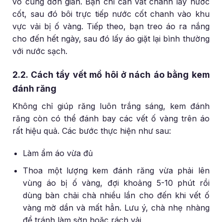
vô cùng đơn giản. Bạn chỉ cần vắt chanh lấy nước
cốt, sau đó bôi trực tiếp nước cốt chanh vào khu
vực vải bị ố vàng. Tiếp theo, bạn treo áo ra nắng
cho đến hết ngày, sau đó lấy áo giặt lại bình thường
với nước sạch.
2.2. Cách tẩy vết mồ hôi ở nách áo bằng kem
đánh răng
Không chỉ giúp răng luôn trắng sáng, kem đánh
răng còn có thể đánh bay các vết ố vàng trên áo
rất hiệu quả. Các bước thực hiện như sau:
Làm ẩm áo vừa đủ
Thoa một lượng kem đánh răng vừa phải lên
vùng áo bị ố vàng, đợi khoảng 5-10 phút rồi
dùng bàn chải chà nhiều lần cho đến khi vết ố
vàng mờ dần và mất hẳn. Lưu ý, chà nhẹ nhàng
để tránh làm sờn hoặc rách vải.