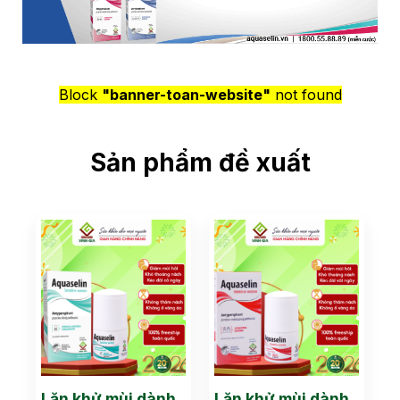
Block
"banner-toan-website"
not found
Sản phẩm đề xuất
Lăn khử mùi dành
Lăn khử mùi dành