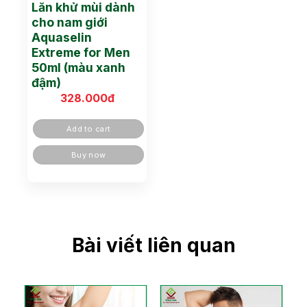
Lăn khử mùi dành
cho nam giới
Aquaselin
Extreme for Men
50ml (màu xanh
đậm)
328.000
đ
Add to cart
Buy now
Bài viết liên quan