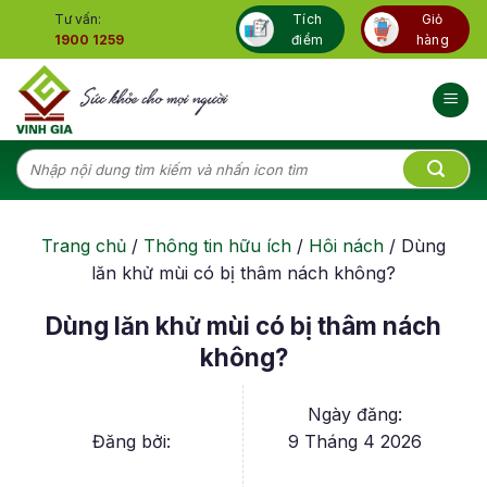
Skip
Tư vấn:
Tích
Giỏ
to
1900 1259
điểm
hàng
content
Tìm
kiếm:
Trang chủ
/
Thông tin hữu ích
/
Hôi nách
/
Dùng
lăn khử mùi có bị thâm nách không?
Dùng lăn khử mùi có bị thâm nách
không?
Ngày đăng:
Đăng bởi:
9 Tháng 4 2026