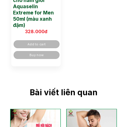
cho nam giới
Aquaselin
Extreme for Men
50ml (màu xanh
đậm)
328.000
đ
Add to cart
Buy now
Bài viết liên quan