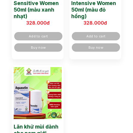
Sensitive Women
Intensive Women
50ml (màu xanh
50ml (màu đỏ
nhạt)
hồng)
328.000
đ
328.000
đ
Add to cart
Add to cart
Buy now
Buy now
Lăn khử mùi dành