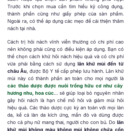
Trước khi chọn mua cần tìm hiểu kỹ công dụng,
thành phần cũng như giấy phép của sản phẩm.
Ngoài ra, có thể áp dụng các mẹo để cải thiện thâm
nách tại nhà.
Cách trị hôi nách vĩnh viễn thường có chi phí cao
nên không phải cũng có điều kiện áp dụng. Bạn có
thể chọn cách khử hôi nách hiệu quả và có chi phí
vừa phải bằng cách sử dụng
lăn khử mùi đến từ
châu Âu
, được Bộ Y tế cấp phép lưu hành. Lăn khử
mùi này có thành phần an toàn cho mọi người là
các thảo dược được nuôi trồng hữu cơ như cây
hương nhu, hoa cúc
… sẽ giúp loại bỏ nguyên nhân
gây hôi nách là hạn chế mồ hôi và giảm mùi hôi
hiệu quả. Các thảo dược cực kỳ an toàn với mọi làn
da, kể cả làn da kích ứng, mẩn đỏ và dùng được
cho cả phụ nữ mang thai, người cho con bú. Do
lăn
khử mùi không màu không mùi không chứa cồn