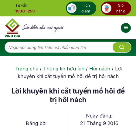
Skip
Tư vấn:
Tích
Giỏ
to
1900 1259
điểm
hàng
content
Tìm
kiếm:
Trang chủ
/
Thông tin hữu ích
/
Hôi nách
/
Lời
khuyên khi cắt tuyến mồ hôi để trị hôi nách
Lời khuyên khi cắt tuyến mồ hôi để
trị hôi nách
Ngày đăng:
Đăng bởi:
21 Tháng 9 2016