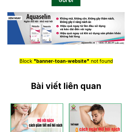
Block
"banner-toan-website"
not found
Bài viết liên quan