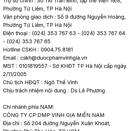
Trụ sở chính : Số 116 Trần Bình, tập thể viện 19/8,
Phường Từ Liêm, TP Hà Nội
Văn phòng giao dịch : Số 9 đường Nguyễn Hoàng,
Phường Từ Liêm, TP Hà Nội
Điện thoại : (024) 353 767 63 - (024) 353 767 64
- (024) 353 767 65
Hotline CSKH : 0904.75.8181
Email : cskh@duocphamvinhgia.vn
MST : 0101819557 - Sở KHĐT TP Hà Nội cấp ngày
2/11/2005
Chủ tịch HĐQT : Ngô Thế Vinh
Chịu trách nhiệm nội dung : Ds Lê Phương
Chi nhánh phía NAM:
CÔNG TY CP DMP VINH GIA MIỀN NAM
Địa chỉ : Số 204 đường Nguyễn Xuân Khoát,