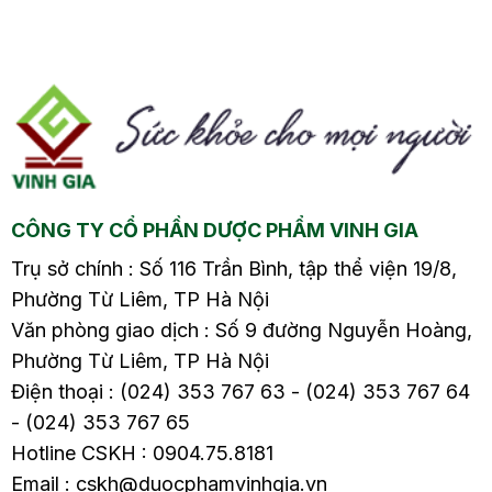
bụng, gây ảnh hưởng
ề
đến cuộc sống hàng
ngày và sức khỏe của
người bệnh. Vậy đâu là
nguyên nhân gây ra
viêm đại tràng sôi
bụng? Cách xử lý như
thế nào? Hãy cùng tìm
CÔNG TY CỔ PHẦN DƯỢC PHẨM VINH GIA
hiểu chi tiết trong bài
viết sau.
Trụ sở chính : Số 116 Trần Bình, tập thể viện 19/8,
Phường Từ Liêm, TP Hà Nội
Văn phòng giao dịch : Số 9 đường Nguyễn Hoàng,
Phường Từ Liêm, TP Hà Nội
Điện thoại : (024) 353 767 63 - (024) 353 767 64
- (024) 353 767 65
Hotline CSKH : 0904.75.8181
Email : cskh@duocphamvinhgia.vn