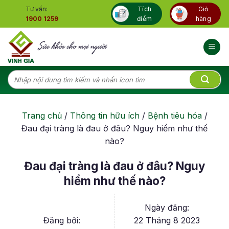
Skip
Tư vấn:
Tích
Giỏ
to
1900 1259
điểm
hàng
content
Tìm
kiếm:
Trang chủ
/
Thông tin hữu ích
/
Bệnh tiêu hóa
/
Đau đại tràng là đau ở đâu? Nguy hiểm như thế
nào?
Đau đại tràng là đau ở đâu? Nguy
hiểm như thế nào?
Ngày đăng:
Đăng bởi:
22 Tháng 8 2023