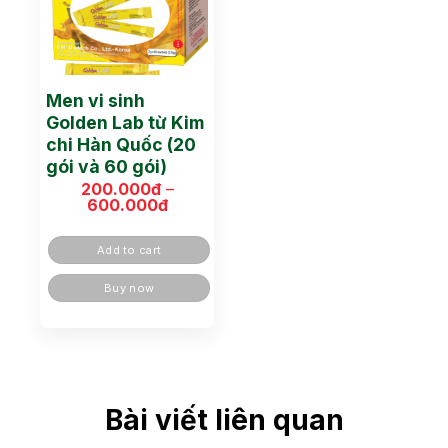
Men vi sinh
Golden Lab từ Kim
chi Hàn Quốc (20
gói và 60 gói)
200.000
đ
–
600.000
đ
Khoảng
giá:
từ
Add to cart
200.000đ
đến
600.000đ
Buy now
Bài viết liên quan