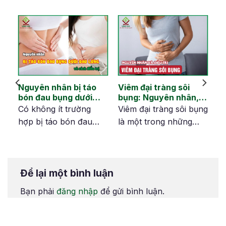
Nguyên nhân bị táo
Viêm đại tràng sôi
ại
bón đau bụng dưới
bụng: Nguyên nhân,
hà
đau lưng và cách
dấu hiệu và cải thiện
en
Có không ít trường
Viêm đại tràng sôi bụng
khắc phục
hợp bị táo bón đau
là một trong những
bụng dưới đau lưng.
tình trạng bệnh lý về
Đâu là nguyên nhân
đường tiêu hóa gặp ở
gây nên tình trạng này
nhiều người. Khi bị
Để lại một bình luận
và cách điều trị hiệu
bệnh, cơ thể sẽ xuất
quả sẽ có trong nội
hiện các triệu chứng
Bạn phải
đăng nhập
để gửi bình luận.
ng
dung dưới đây.
như đau bụng, đầy hơi,
tiêu chảy hoặc táo
m
bón, và đặc biệt là sôi