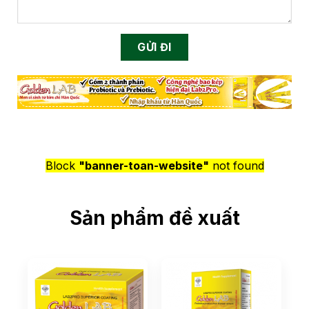
Block
"banner-toan-website"
not found
Sản phẩm đề xuất