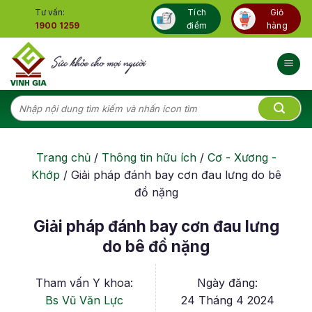
Skip
Tư vấn:
Tích
Giỏ
to
1900 1259
điểm
hàng
content
Tìm
kiếm:
Trang chủ
/
Thông tin hữu ích
/
Cơ - Xương -
Khớp
/
Giải pháp đánh bay cơn đau lưng do bê
đồ nặng
Giải pháp đánh bay cơn đau lưng
do bê đồ nặng
Tham vấn Y khoa:
Ngày đăng:
Bs Vũ Văn Lực
24 Tháng 4 2024