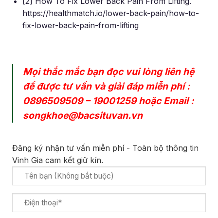
[2] How To Fix Lower Back Pain From Lifting.
https://healthmatch.io/lower-back-pain/how-to-
fix-lower-back-pain-from-lifting
Mọi thắc mắc bạn đọc vui lòng liên hệ
để được tư vấn và giải đáp miễn phí :
0896509509
–
19001259
hoặc Email :
songkhoe@bacsituvan.vn
Đăng ký nhận tư vấn miễn phí - Toàn bộ thông tin
Vinh Gia cam kết giữ kín.