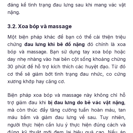
đáng kể tình trạng đau lưng sau khi mang vác vật
nặng.
3.2. Xoa bóp và massage
Một biện pháp khác để bạn có thể cải thiện triệu
chứng
đau lưng khi bê đồ nặng
đó chính là xoa
bóp và massage. Bạn sử dụng tay xoa bóp hoặc
day nhẹ nhàng vào hai bên cột sống khoảng chừng
30 phút để hỗ trợ kích thích các huyệt đạo. Từ đó
cơ thể sẽ giảm bớt tình trạng đau nhức, co cứng
xương khớp hay căng cơ.
Biện pháp xoa bóp và massage này không chỉ hỗ
trợ giảm đau khi
bị đau lưng do bê vác vật nặng
,
mà còn thúc đẩy tăng cường tuần hoàn máu, tan
máu bầm và giảm đau lưng về sau. Tuy nhiên,
người thực hiện cần lưu ý thực hiện đúng cách và
đúng kỹ thuật mới đem lại hiệu quả cao. Nếu áp