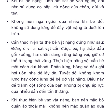
Khi bê đồ nặng, luôn ôm sát đồ vào người, chỉ
nên sử dụng cơ bắp, cử động của chân, đùi và
tay.
Không nên ngả người quá nhiều khi bê đồ,
không sử dụng lưng để đẩy vật nặng từ dưới lên
trên.
Cần thực hiện tư thế bê vật nặng đúng như sau:
Đứng ở vị trí sát vật cần được bê, hạ thấp đầu
gối xuống, hai chân dang rộng bằng vai, giữ cơ
thể ở trạng thái vững. Thực hiện nâng vật cần bê
một cách dứt khoát. Phần lưng, hông và đầu gối
hơi uốn nhẹ để lấy đà. Tuyệt đối không khom
lưng hay còng lưng để bê đỡ vật nặng. Điều này
để tránh cột sống của bạn không bị chịu áp lực
quá nhiều dẫn đến tổn thương.
Khi thực hiện bê vác vật nặng, bạn nên mặc bộ
quần áo thoải mái, không nên mặc quần áo quá