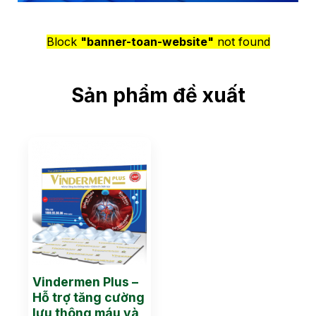
Block
"banner-toan-website"
not found
Sản phẩm đề xuất
Vindermen Plus –
Hỗ trợ tăng cường
lưu thông máu và