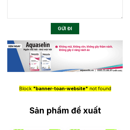
Block
"banner-toan-website"
not found
Sản phẩm đề xuất