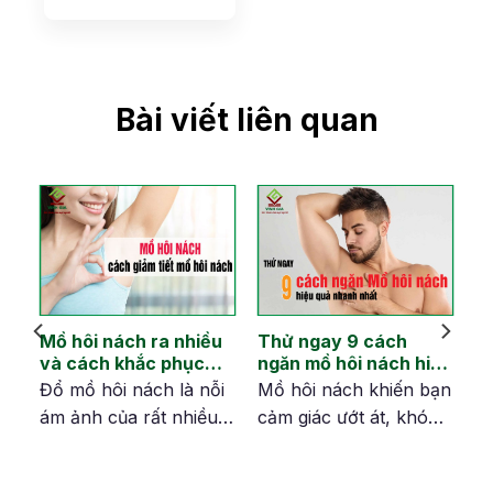
Bài viết liên quan
Mồ hôi nách ra nhiều
Thử ngay 9 cách
và cách khắc phục
ngăn mồ hôi nách hiệu
hiệu quả nhất
quả nhanh nhất
Đổ mồ hôi nách là nỗi
Mồ hôi nách khiến bạn
h
ám ảnh của rất nhiều
cảm giác ướt át, khó
g?
người. Hiện nay, có rất
chịu, xấu hổ và mất tự
nhiều phương pháp
tin trước đám đông. Đó