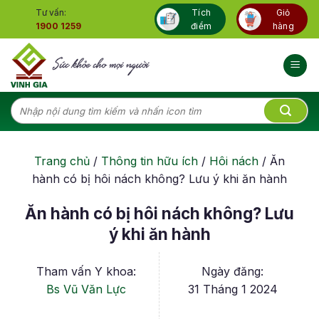
Skip
Tư vấn:
Tích
Giỏ
to
1900 1259
điểm
hàng
content
Tìm
kiếm:
Trang chủ
/
Thông tin hữu ích
/
Hôi nách
/
Ăn
hành có bị hôi nách không? Lưu ý khi ăn hành
Ăn hành có bị hôi nách không? Lưu
ý khi ăn hành
Tham vấn Y khoa:
Ngày đăng:
Bs Vũ Văn Lực
31 Tháng 1 2024