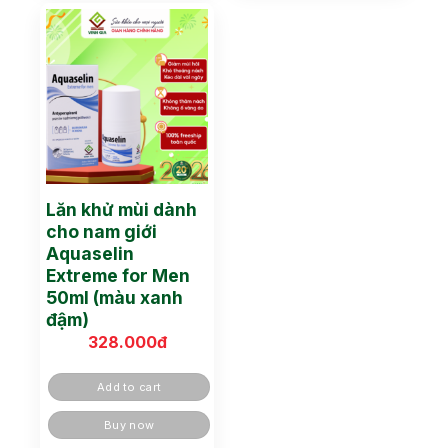
Lăn khử mùi dành
cho nam giới
Aquaselin
Extreme for Men
50ml (màu xanh
đậm)
328.000
đ
Add to cart
Buy now