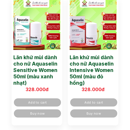
Lăn khử mùi dành
Lăn khử mùi dành
cho nữ Aquaselin
cho nữ Aquaselin
Sensitive Women
Intensive Women
50ml (màu xanh
50ml (màu đỏ
nhạt)
hồng)
328.000
đ
328.000
đ
Add to cart
Add to cart
Buy now
Buy now