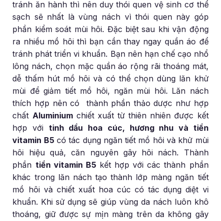
tránh ăn hành thì nên duy thói quen vệ sinh cơ thể
sạch sẽ nhất là vùng nách vì thói quen này góp
phần kiểm soát mùi hôi. Đặc biệt sau khi vận động
ra nhiều mồ hôi thì bạn cần thay ngay quần áo để
tránh phát triển vi khuẩn. Bạn nên hạn chế cạo nhổ
lông nách, chọn mặc quần áo rộng rãi thoáng mát,
dễ thấm hút mồ hôi và có thể chọn dùng lăn khử
mùi để giảm tiết mồ hôi, ngăn mùi hôi. Lăn nách
thích hợp nên có thành phần thảo dược
như hợp
chất
Aluminium
chiết xuất từ thiên nhiên được kết
hợp với
tinh dầu hoa cúc, hương nhu và tiền
vitamin B5
có tác dụng ngăn tiết mồ hôi và khử mùi
hôi hiệu quả, căn nguyên gây hôi nách. Thành
phần
tiền vitamin B5
kết hợp với các thành phần
khác trong lăn nách tạo thành lớp màng ngăn tiết
mồ hôi và chiết xuất hoa cúc có tác dụng diệt vi
khuẩn. Khi sử dụng sẽ giúp vùng da nách luôn khô
thoáng, giữ được sự mịn màng trên da không gây