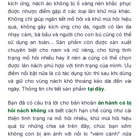
kích ứng, nách áo không bị ố vàng nên khắc phục
được nhược điểm gặp ở các loại lăn khử mùi khác.
Không chỉ giúp ngăn tiết mồ hôi và khử mùi hôi hiệu
quả, không gây kích ứng cho da, người có làn da
nhạy cảm, bà bầu và người cho con bú cũng có thể
sử dụng an toàn… Sản phẩm còn được sản xuất
chuyên biệt cho nam và nữ riêng, cho từng tình
trạng mồ hôi nhiều hay ít nên ai cũng có thể chọn
được lăn nách phù hợp với tình trạng của mình. Ưu
điểm nổi bật nữa là có tác dụng tức thì sau khi dùng
và giữ cho vùng nách khô thoáng kéo dài đến vài
ngày. Thông tin chi tiết sản phẩm
tại đây
.
Bạn đã có câu trả lời cho băn khoăn
ăn hành có bị
hôi nách không
và biết cách hạn chế cũng như cải
thiện tình trạng ra mồ hôi nhiều, khử mùi hôi hiệu
quả từ những chia sẻ trên đây, chúc bạn sớm
không còn bị ám ảnh với nỗi lo “viêm cánh” nữa