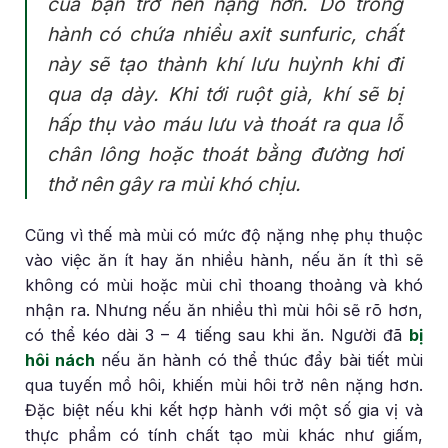
của bạn trở nên nặng hơn. Do trong
hành có chứa nhiều axit sunfuric, chất
này sẽ tạo thành khí lưu huỳnh khi đi
qua dạ dày. Khi tới ruột già, khí sẽ bị
hấp thụ vào máu lưu và thoát ra qua lỗ
chân lông hoặc thoát bằng đường hơi
thở nên gây ra mùi khó chịu.
Cũng vì thế mà mùi có mức độ nặng nhẹ phụ thuộc
vào việc ăn ít hay ăn nhiều hành, nếu ăn ít thì sẽ
không có mùi hoặc mùi chỉ thoang thoảng và khó
nhận ra. Nhưng nếu ăn nhiều thì mùi hôi sẽ rõ hơn,
có thể kéo dài 3 – 4 tiếng sau khi ăn. Người đã
bị
hôi nách
nếu ăn hành có thể thúc đẩy bài tiết mùi
qua tuyến mồ hôi, khiến mùi hôi trở nên nặng hơn.
Đặc biệt nếu khi kết hợp hành với một số gia vị và
thực phẩm có tính chất tạo mùi khác như giấm,