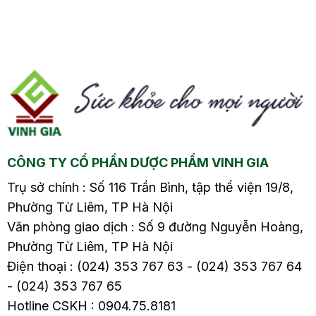
chữa trị căn bệnh này,
chưa kể tới việc bị ố
từ đông y đến tây y.
vàng nách áo, vừa mất
hi
Thế nhưng đâu là cách
thẩm mỹ vừa khó làm
ộ
làm giảm mồ hôi nách
sạch. Vậy bạn hãy áp
hiệu quả và an toàn?
dụng 9 cách ngăn mồ
Cùng tìm hiểu câu trả
hôi nách hiệu quả và
lời trong bài viết dưới
nhanh chóng dưới đây
đây nhé!
nhé.
CÔNG TY CỔ PHẦN DƯỢC PHẨM VINH GIA
Trụ sở chính : Số 116 Trần Bình, tập thể viện 19/8,
Phường Từ Liêm, TP Hà Nội
Văn phòng giao dịch : Số 9 đường Nguyễn Hoàng,
Phường Từ Liêm, TP Hà Nội
Điện thoại : (024) 353 767 63 - (024) 353 767 64
- (024) 353 767 65
Hotline CSKH : 0904.75.8181