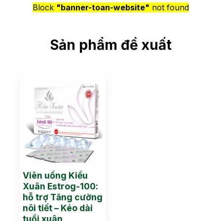
Block
"banner-toan-website"
not found
Sản phẩm đề xuất
Viên uống Kiều
Xuân Estrog-100:
hỗ trợ Tăng cường
nôi tiết – Kéo dài
tuổi xuân