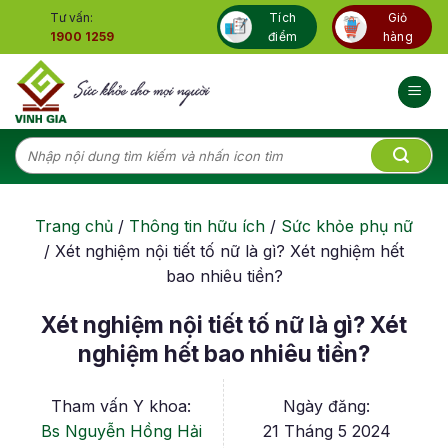
Skip
Tư vấn:
Tích
Giỏ
to
1900 1259
điểm
hàng
content
Tìm
kiếm:
Trang chủ
/
Thông tin hữu ích
/
Sức khỏe phụ nữ
/
Xét nghiệm nội tiết tố nữ là gì? Xét nghiệm hết
bao nhiêu tiền?
Xét nghiệm nội tiết tố nữ là gì? Xét
nghiệm hết bao nhiêu tiền?
Tham vấn Y khoa:
Ngày đăng:
Bs Nguyễn Hồng Hải
21 Tháng 5 2024