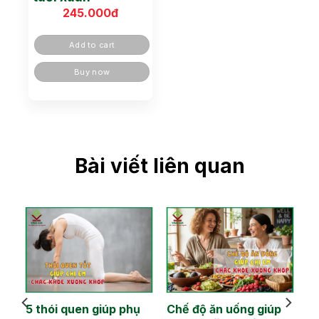
245.000
đ
Add to cart
Buy now
Bài viết liên quan
hi
5 thói quen giúp phụ
Chế độ ăn uống giúp