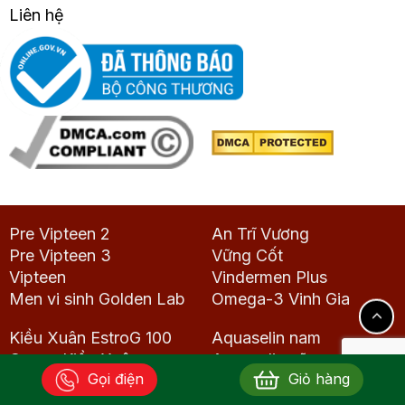
Liên hệ
Pre Vipteen 2
An Trĩ Vương
Pre Vipteen 3
Vững Cốt
Vipteen
Vindermen Plus
Men vi sinh Golden Lab
Omega-3 Vinh Gia
Kiều Xuân EstroG 100
Aquaselin nam
Cream Kiều Xuân
Aquaselin nữ
Gọi điện
Giỏ hàng
Serum Kiều Xuân
Viên Đông Trùng Hạ
Nữ Vương New
Thảo