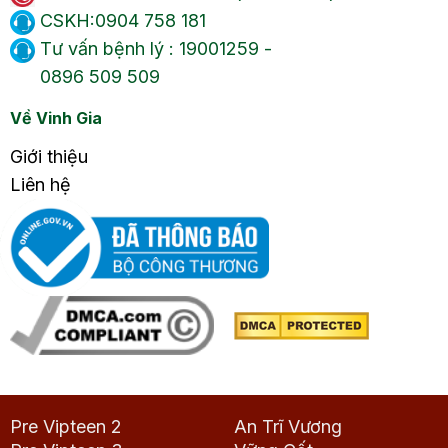
CSKH:0904 758 181
Tư vấn bệnh lý : 19001259 -
0896 509 509
Về Vinh Gia
Giới thiệu
Liên hệ
Pre Vipteen 2
An Trĩ Vương