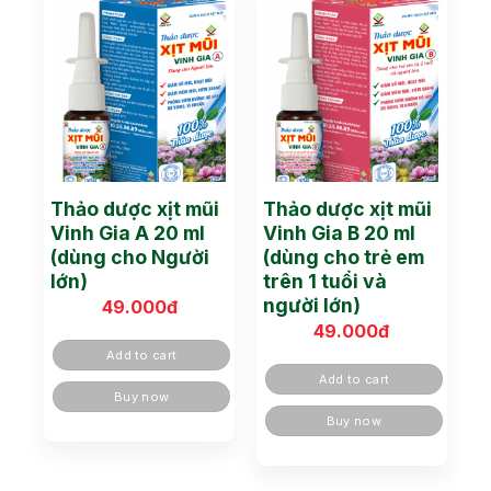
Thảo dược xịt mũi
Thảo dược xịt mũi
Vinh Gia A 20 ml
Vinh Gia B 20 ml
(dùng cho Người
(dùng cho trẻ em
lớn)
trên 1 tuổi và
người lớn)
49.000
đ
49.000
đ
Add to cart
Add to cart
Buy now
Buy now