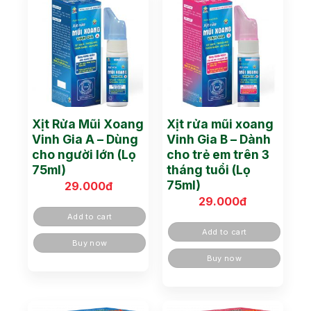
Xịt Rửa Mũi Xoang
Xịt rửa mũi xoang
Vinh Gia A – Dùng
Vinh Gia B – Dành
cho người lớn (Lọ
cho trẻ em trên 3
75ml)
tháng tuổi (Lọ
75ml)
29.000
đ
29.000
đ
Add to cart
Add to cart
Buy now
Buy now