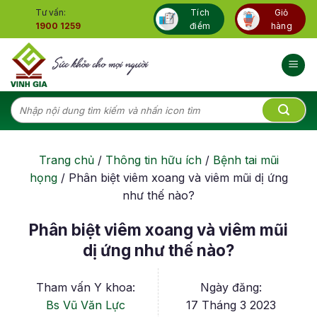
Skip
Tư vấn:
Tích
Giỏ
to
1900 1259
điểm
hàng
content
Tìm
kiếm:
Trang chủ
/
Thông tin hữu ích
/
Bệnh tai mũi
họng
/
Phân biệt viêm xoang và viêm mũi dị ứng
như thế nào?
Phân biệt viêm xoang và viêm mũi
dị ứng như thế nào?
Tham vấn Y khoa:
Ngày đăng:
Bs Vũ Văn Lực
17 Tháng 3 2023