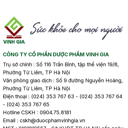
viêm mũi dị ứng2.1.
viêm mũi dị ứng2.1.
Chữa bệnh viêm
Chữa bệnh viêm
xoang2.2. Chữa viêm
xoang2.2. Chữa viêm
mũi dị ứng3. Phòng
mũi dị ứng3. Phòng
ngừa viêm xoang và
ngừa viêm xoang và
viêm mũi dị ứng3.1.
viêm mũi dị ứng3.1.
êm
Phòng ngừa bệnh viêm
Phòng ngừa bệnh viêm
CÔNG TY CỔ PHẦN DƯỢC PHẨM VINH GIA
ừa
xoang3.2. Phòng ngừa
xoang3.2. Phòng ngừa
bệnh…
bệnh…
Trụ sở chính : Số 116 Trần Bình, tập thể viện 19/8,
Phường Từ Liêm, TP Hà Nội
Văn phòng giao dịch : Số 9 đường Nguyễn Hoàng,
Phường Từ Liêm, TP Hà Nội
Điện thoại : (024) 353 767 63 - (024) 353 767 64
- (024) 353 767 65
Hotline CSKH : 0904.75.8181
Email : cskh@duocphamvinhgia.vn