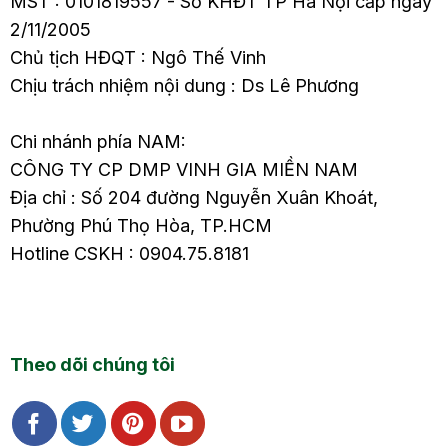
MST : 0101819557 - Sở KHĐT TP Hà Nội cấp ngày
2/11/2005
Chủ tịch HĐQT : Ngô Thế Vinh
Chịu trách nhiệm nội dung : Ds Lê Phương
Chi nhánh phía NAM:
CÔNG TY CP DMP VINH GIA MIỀN NAM
Địa chỉ : Số 204 đường Nguyễn Xuân Khoát,
Phường Phú Thọ Hòa, TP.HCM
Hotline CSKH : 0904.75.8181
Theo dõi chúng tôi