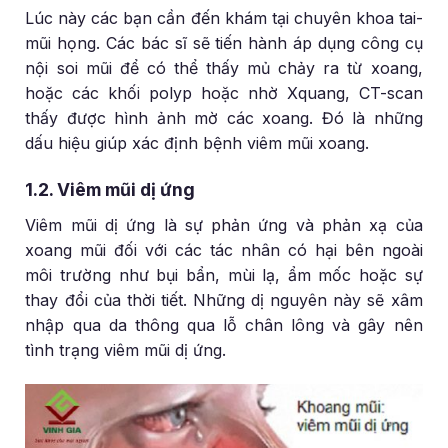
Lúc này các bạn cần đến khám tại chuyên khoa tai-
mũi họng. Các bác sĩ sẽ tiến hành áp dụng công cụ
nội soi mũi để có thể thấy mủ chảy ra từ xoang,
hoặc các khối polyp hoặc nhờ Xquang, CT-scan
thấy được hình ảnh mờ các xoang. Đó là những
dấu hiệu giúp xác định bệnh viêm mũi xoang.
1.2. Viêm mũi dị ứng
Viêm mũi dị ứng là sự phản ứng và phản xạ của
xoang mũi đối với các tác nhân có hại bên ngoài
môi trường như bụi bẩn, mùi lạ, ẩm mốc hoặc sự
thay đổi của thời tiết. Những dị nguyên này sẽ xâm
nhập qua da thông qua lỗ chân lông và gây nên
tình trạng viêm mũi dị ứng.