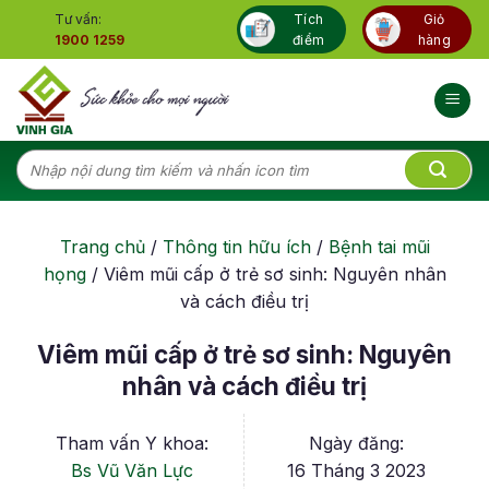
Skip
Tư vấn:
Tích
Giỏ
to
1900 1259
điểm
hàng
content
Tìm
kiếm:
Trang chủ
/
Thông tin hữu ích
/
Bệnh tai mũi
họng
/
Viêm mũi cấp ở trẻ sơ sinh: Nguyên nhân
và cách điều trị
Viêm mũi cấp ở trẻ sơ sinh: Nguyên
nhân và cách điều trị
Tham vấn Y khoa:
Ngày đăng:
Bs Vũ Văn Lực
16 Tháng 3 2023