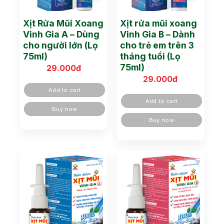
Xịt Rửa Mũi Xoang
Xịt rửa mũi xoang
Vinh Gia A – Dùng
Vinh Gia B – Dành
cho người lớn (Lọ
cho trẻ em trên 3
75ml)
tháng tuổi (Lọ
75ml)
29.000
đ
29.000
đ
Add to cart
Add to cart
Buy now
Buy now