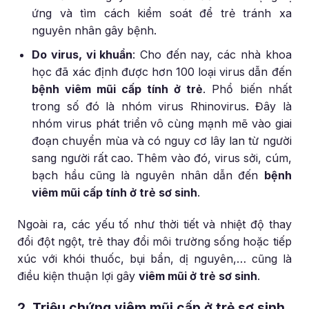
ứng và tìm cách kiểm soát để trẻ tránh xa
nguyên nhân gây bệnh.
Do virus, vi khuẩn
: Cho đến nay, các nhà khoa
học đã xác định được hơn 100 loại virus dẫn đến
bệnh viêm mũi cấp tính ở trẻ
. Phổ biến nhất
trong số đó là nhóm virus Rhinovirus. Đây là
nhóm virus phát triển vô cùng mạnh mẽ vào giai
đoạn chuyển mùa và có nguy cơ lây lan từ người
sang người rất cao. Thêm vào đó, virus sởi, cúm,
bạch hầu cũng là nguyên nhân dẫn đến
bệnh
viêm mũi cấp tính ở trẻ sơ sinh
.
Ngoài ra, các yếu tố như thời tiết và nhiệt độ thay
đổi đột ngột, trẻ thay đổi môi trường sống hoặc tiếp
xúc với khói thuốc, bụi bẩn, dị nguyên,… cũng là
điều kiện thuận lợi gây
viêm mũi ở trẻ sơ sinh
.
2. Triệu chứng viêm mũi cấp ở trẻ sơ sinh