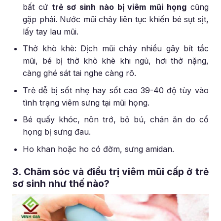
bất cứ
trẻ sơ sinh nào bị viêm mũi họng
cũng
gặp phải. Nước mũi chảy liên tục khiến bé sụt sịt,
lấy tay lau mũi.
Thở khò khè: Dịch mũi chảy nhiều gây bít tắc
mũi, bé bị thở khò khè khi ngủ, hơi thở nặng,
càng ghé sát tai nghe càng rõ.
Trẻ dễ bị sốt nhẹ hay sốt cao 39-40 độ tùy vào
tình trạng viêm sưng tại mũi họng.
Bé quấy khóc, nôn trớ, bỏ bú, chán ăn do cổ
họng bị sưng đau.
Ho khan hoặc ho có đờm, sưng amidan.
3. Chăm sóc và điều trị viêm mũi cấp ở trẻ
sơ sinh như thế nào?