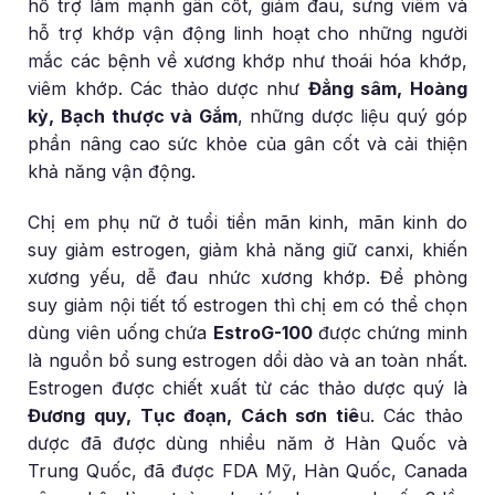
hỗ trợ làm mạnh gân cốt, giảm đau, sưng viêm và
hỗ trợ khớp vận động linh hoạt cho những người
mắc các bệnh về xương khớp như thoái hóa khớp,
viêm khớp. Các thảo dược như
Đẳng sâm, Hoàng
kỳ, Bạch thược và Gắm
, những dược liệu quý góp
phần nâng cao sức khỏe của gân cốt và cải thiện
khả năng vận động.
Chị em phụ nữ ở tuổi tiền mãn kinh, mãn kinh do
suy giảm estrogen, giảm khả năng giữ canxi, khiến
xương yếu, dễ đau nhức xương khớp. Để phòng
suy giảm nội tiết tố estrogen thì chị em có thể chọn
dùng viên uống chứa
EstroG-100
được chứng minh
là nguồn bổ sung estrogen dồi dào và an toàn nhất.
Estrogen được chiết xuất từ các thảo dược quý là
Đương quy, Tục đoạn, Cách sơn tiê
u. Các thảo
dược đã được dùng nhiều năm ở Hàn Quốc và
Trung Quốc, đã được FDA Mỹ, Hàn Quốc, Canada