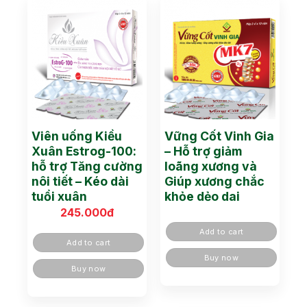
Viên uống Kiều
Vững Cốt Vinh Gia
Xuân Estrog-100:
– Hỗ trợ giảm
hỗ trợ Tăng cường
loãng xương và
nôi tiết – Kéo dài
Giúp xương chắc
tuổi xuân
khỏe dẻo dai
245.000
đ
Add to cart
Add to cart
Buy now
Buy now