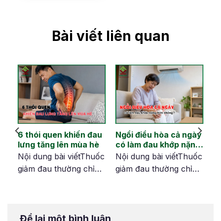
Bài viết liên quan
ốc
6 thói quen khiến đau
Ngồi điều hòa cả ngày
lưng tăng lên mùa hè
có làm đau khớp nặng
hơn không?
ốc
Nội dung bài viếtThuốc
Nội dung bài viếtThuốc
giảm đau thường chỉ
giảm đau thường chỉ
giúp giảm triệu
giúp giảm triệu
i
chứngKhông thay đổi
chứngKhông thay đổi
thói quen sinh hoạt
thói quen sinh hoạt
Để lại một bình luận
quá
khiến khớp tiếp tục quá
khiến khớp tiếp tục quá