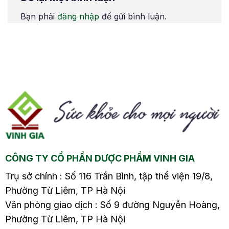
tảiThiếu dinh dưỡng
tảiThiếu dinh dưỡng
Bạn phải
đăng nhập
để gửi bình luận.
cho xương khớpTuổi
cho xương khớpTuổi
tác khiến quá trình
tác khiến quá trình
thoái hóa diễn ra
thoái hóa diễn ra
nhanh hơnChỉ giảm
nhanh hơnChỉ giảm
đau thôi chưa đủ để
đau thôi chưa đủ để
ài
chăm sóc khớp lâu dài
chăm sóc khớp lâu dài
p,
Nhiều người cho rằng
Điều hòa là “cứu tinh”…
đau…
CÔNG TY CỔ PHẦN DƯỢC PHẨM VINH GIA
Trụ sở chính : Số 116 Trần Bình, tập thể viện 19/8,
Phường Từ Liêm, TP Hà Nội
Văn phòng giao dịch : Số 9 đường Nguyễn Hoàng,
Phường Từ Liêm, TP Hà Nội