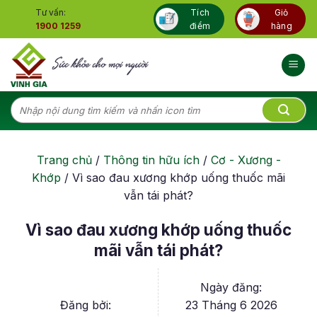
Skip
Tư vấn:
Tích
Giỏ
to
1900 1259
điểm
hàng
content
Tìm
kiếm:
Trang chủ
/
Thông tin hữu ích
/
Cơ - Xương -
Khớp
/
Vì sao đau xương khớp uống thuốc mãi
vẫn tái phát?
Vì sao đau xương khớp uống thuốc
mãi vẫn tái phát?
Ngày đăng:
Đăng bởi:
23 Tháng 6 2026