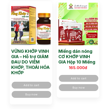
VỮNG KHỚP VINH
Miếng dán nóng
GIA – Hỗ trợ GIẢM
CƠ KHỚP VINH
ĐAU DO VIÊM
GIA Hộp 10 Miếng
KHỚP, THOÁI HÓA
165.000
đ
KHỚP
Add to cart
Add to cart
Buy now
Buy now