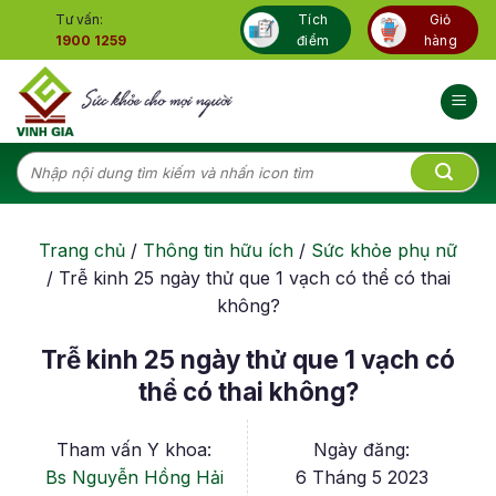
Skip
Tư vấn:
Tích
Giỏ
to
1900 1259
điểm
hàng
content
Tìm
kiếm:
Trang chủ
/
Thông tin hữu ích
/
Sức khỏe phụ nữ
/
Trễ kinh 25 ngày thử que 1 vạch có thể có thai
không?
Trễ kinh 25 ngày thử que 1 vạch có
thể có thai không?
Tham vấn Y khoa:
Ngày đăng:
Bs Nguyễn Hồng Hải
6 Tháng 5 2023