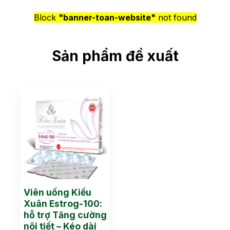
Block
"banner-toan-website"
not found
Sản phẩm đề xuất
Viên uống Kiều
Xuân Estrog-100:
hỗ trợ Tăng cường
nôi tiết – Kéo dài