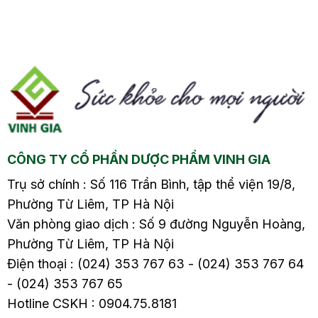
õi
khò khè cho trẻ3.2. Bù
khò khè cho trẻ3.2. Bù
y
nước và điện giải để
nước và điện giải để
ả
duy trì cân bằng
duy trì cân bằng
o
dịch3.3. Hạ sốt3.4.
dịch3.3. Hạ sốt3.4.
Đảm…
Đảm…
CÔNG TY CỔ PHẦN DƯỢC PHẨM VINH GIA
Trụ sở chính : Số 116 Trần Bình, tập thể viện 19/8,
Phường Từ Liêm, TP Hà Nội
Văn phòng giao dịch : Số 9 đường Nguyễn Hoàng,
Phường Từ Liêm, TP Hà Nội
Điện thoại : (024) 353 767 63 - (024) 353 767 64
- (024) 353 767 65
Hotline CSKH : 0904.75.8181