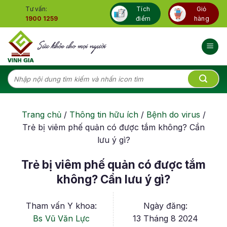
Skip
Tư vấn:
Tích
Giỏ
to
1900 1259
điểm
hàng
content
Tìm
kiếm:
Trang chủ
/
Thông tin hữu ích
/
Bệnh do virus
/
Trẻ bị viêm phế quản có được tắm không? Cần
lưu ý gì?
Trẻ bị viêm phế quản có được tắm
không? Cần lưu ý gì?
Tham vấn Y khoa:
Ngày đăng:
Bs Vũ Văn Lực
13 Tháng 8 2024