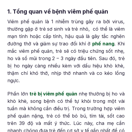
1. Tổng quan về bệnh viêm phế quản
Viêm phế quản là 1 nhiễm trùng gây ra bởi virus,
thường gặp ở trẻ sơ sinh và trẻ nhỏ, có thể là viêm
mạn tính hoặc cấp tính, hậu quả là gây tắc nghẽn
đường thở và giảm sự trao đổi khí ở
phế nang
. Khi
mắc viêm phế quản, trẻ sẽ có triệu chứng sốt nhẹ,
ho và sổ mũi trong 2 – 3 ngày đầu tiên. Sau đó, trẻ
bị ho ngày càng nhiều kèm với dấu hiệu khò khè,
thậm chí khó thở, nhịp thở nhanh và co kéo lồng
ngực.
Phần lớn
trẻ bị viêm phế quản
nhẹ thường bị ho và
khò khè, song bệnh có thể tự khỏi trong một vài
tuần mà không cần điều trị. Trong trường hợp viêm
phế quản nặng, trẻ có thể bỏ bú, tím tái, sốt cao
trên 39 độ và mất ý thức. Lúc này, cha mẹ cần
nhanh chóng đưa trẻ đến cơ sở y tế gần nhất để có