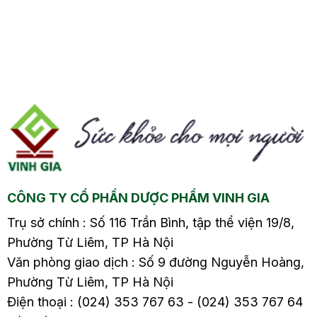
bụng dưới đau lưng.
tình trạng bệnh lý về
Đâu là nguyên nhân
đường tiêu hóa gặp ở
gây nên tình trạng này
nhiều người. Khi bị
và cách điều trị hiệu
bệnh, cơ thể sẽ xuất
quả sẽ có trong nội
hiện các triệu chứng
ng
dung dưới đây.
như đau bụng, đầy hơi,
tiêu chảy hoặc táo
m
bón, và đặc biệt là sôi
bụng, gây ảnh hưởng
ề
đến cuộc sống hàng
ngày và sức khỏe của
CÔNG TY CỔ PHẦN DƯỢC PHẨM VINH GIA
người bệnh. Vậy đâu là
nguyên nhân gây ra
Trụ sở chính : Số 116 Trần Bình, tập thể viện 19/8,
viêm đại tràng sôi
Phường Từ Liêm, TP Hà Nội
bụng? Cách xử lý như
Văn phòng giao dịch : Số 9 đường Nguyễn Hoàng,
thế nào? Hãy cùng tìm
Phường Từ Liêm, TP Hà Nội
hiểu chi tiết trong bài
Điện thoại : (024) 353 767 63 - (024) 353 767 64
viết sau.