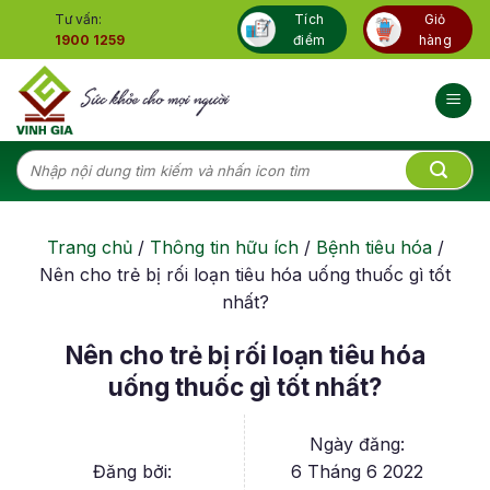
Skip
Tư vấn:
Tích
Giỏ
to
1900 1259
điểm
hàng
content
Tìm
kiếm:
Trang chủ
/
Thông tin hữu ích
/
Bệnh tiêu hóa
/
Nên cho trẻ bị rối loạn tiêu hóa uống thuốc gì tốt
nhất?
Nên cho trẻ bị rối loạn tiêu hóa
uống thuốc gì tốt nhất?
Ngày đăng:
Đăng bởi:
6 Tháng 6 2022