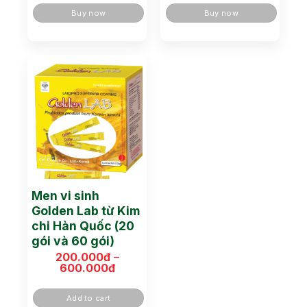
Buy now
Buy now
Men vi sinh
Golden Lab từ Kim
chi Hàn Quốc (20
gói và 60 gói)
200.000
đ
–
600.000
đ
Khoảng
giá:
từ
Add to cart
200.000đ