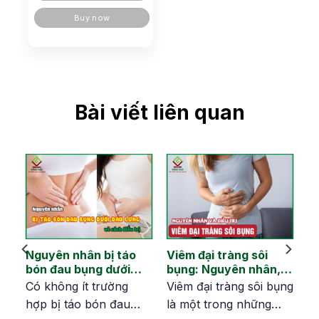
đến
600.000đ
Buy now
Bài viết liên quan
Nguyên nhân bị táo
Viêm đại tràng sôi
ại
bón đau bụng dưới
bụng: Nguyên nhân,
hà
đau lưng và cách
dấu hiệu và cải thiện
en
Có không ít trường
Viêm đại tràng sôi bụng
khắc phục
hợp bị táo bón đau
là một trong những