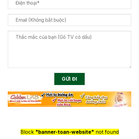
Block
"banner-toan-website"
not found