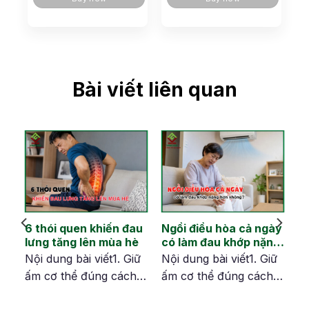
Bài viết liên quan
6 thói quen khiến đau
Ngồi điều hòa cả ngày
u
lưng tăng lên mùa hè
có làm đau khớp nặng
hơn không?
ữ
Nội dung bài viết1. Giữ
Nội dung bài viết1. Giữ
2.
ấm cơ thể đúng cách2.
ấm cơ thể đúng cách2.
Vận động đều đặn3.
Vận động đều đặn3.