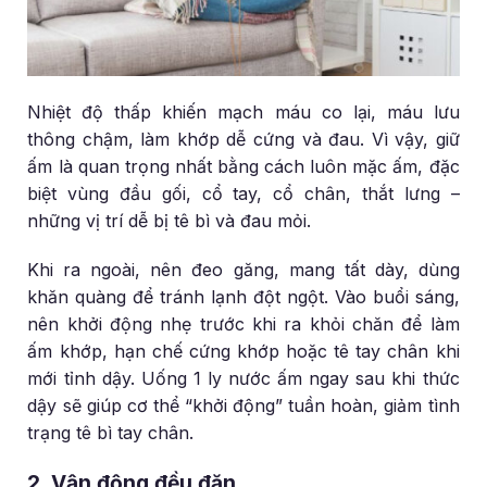
Nhiệt độ thấp khiến mạch máu co lại, máu lưu
thông chậm, làm khớp dễ cứng và đau. Vì vậy, giữ
ấm là quan trọng nhất bằng cách luôn mặc ấm, đặc
biệt vùng đầu gối, cổ tay, cổ chân, thắt lưng –
những vị trí dễ bị tê bì và đau mỏi.
Khi ra ngoài, nên đeo găng, mang tất dày, dùng
khăn quàng để tránh lạnh đột ngột. Vào buổi sáng,
nên khởi động nhẹ trước khi ra khỏi chăn để làm
ấm khớp, hạn chế cứng khớp hoặc tê tay chân khi
mới tỉnh dậy. Uống 1 ly nước ấm ngay sau khi thức
dậy sẽ giúp cơ thể “khởi động” tuần hoàn, giảm tình
trạng tê bì tay chân.
2. Vận động đều đặn