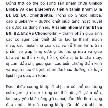
Đồng thời có thể bổ sung sản phẩm chứa
Ginkgo
Biloba và cao Blueberry, tiền vitamin nhóm B là
B1, B2, B6, Chondroitin
. Trong đó Ginkgo biloba,
cao Blueberry – dưỡng chất giúp tăng hoạt huyết
đã được sử dụng nhiều.
Vitamin nhóm B như B1 và
B6, B2, B12 và Chondroitin
– thành phần giúp sinh
các collagen cần thiết để tái tạo lại thành mạch
máu, các melamine của các vỏ rễ thần kinh. Sản
phẩm sẽ giúp tăng cường lưu thông máu và giúp
bảo vệ hệ thần kinh, hỗ trợ điều trị tê bì chân tay,
dị cảm đầu chi, giúp giảm các biến chứng thần kinh
và mạch máu ở bệnh nhân đái tháo đường, rối loạn
lipid hiệu quả, an toàn.
Đau nhức xương khớp ở chị em có thể do lượng
estrogen tự nhiên trong cơ thể nữ giới giảm dần,
làm suy yếu khả năng giữ canxi, dẫn đến tình trạng
đau nhức, tê mỏi xương khớp. Do đó với chị em