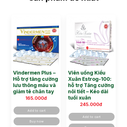
Vindermen Plus –
Viên uống Kiều
Hỗ trợ tăng cường
Xuân Estrog-100:
lưu thông máu và
hỗ trợ Tăng cường
giảm tê chân tay
nôi tiết – Kéo dài
tuổi xuân
165.000
đ
245.000
đ
Add to cart
Add to cart
Buy now