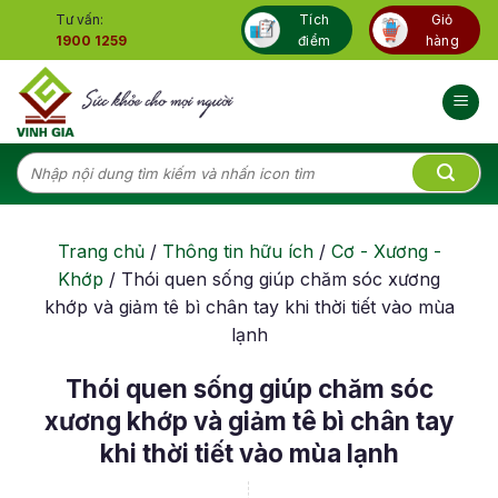
Skip
Tư vấn:
Tích
Giỏ
to
1900 1259
điểm
hàng
content
Tìm
kiếm:
Trang chủ
/
Thông tin hữu ích
/
Cơ - Xương -
Khớp
/
Thói quen sống giúp chăm sóc xương
khớp và giảm tê bì chân tay khi thời tiết vào mùa
lạnh
Thói quen sống giúp chăm sóc
xương khớp và giảm tê bì chân tay
khi thời tiết vào mùa lạnh