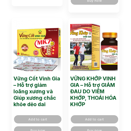
Buy now
Vững Cốt Vinh Gia
VỮNG KHỚP VINH
– Hỗ trợ giảm
GIA – Hỗ trợ GIẢM
loãng xương và
ĐAU DO VIÊM
Giúp xương chắc
KHỚP, THOÁI HÓA
khỏe dẻo dai
KHỚP
Add to cart
Add to cart
Buy now
Buy now