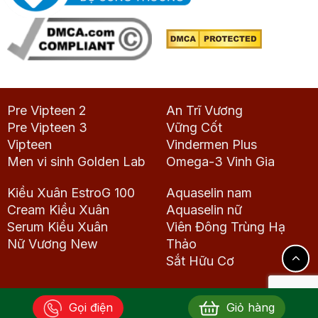
Pre Vipteen 2
An Trĩ Vương
Pre Vipteen 3
Vững Cốt
Vipteen
Vindermen Plus
Men vi sinh Golden Lab
Omega-3 Vinh Gia
Kiều Xuân EstroG 100
Aquaselin nam
Cream Kiều Xuân
Aquaselin nữ
Serum Kiều Xuân
Viên Đông Trùng Hạ
Nữ Vương New
Thảo
Sắt Hữu Cơ
Gọi điện
Giỏ hàng
Copyright 2026 © Dược phẩm Vinh Gia. All rights reserved