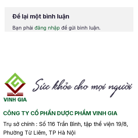
Ăn uống cân bằng4.
Ăn uống cân bằng4.
p
Duy trì cân nặng hợp
Duy trì cân nặng hợp
Để lại một bình luận
lý5. Ngủ đủ giấc và
lý5. Ngủ đủ giấc và
quản lý căng thẳng6.
quản lý căng thẳng6.
Bạn phải
đăng nhập
để gửi bình luận.
m
Massage và ngâm ấm
Massage và ngâm ấm
i
tay chân Nhiều người
tay chân Điều hòa là
cho rằng đau lưng
“cứu tinh” mùa hè
thường xuất hiện vào
nhưng có thể là “kẻ
u
mùa đông khi thời tiết
thù” của xương khớp.
lạnh khiến…
Việc…
CÔNG TY CỔ PHẦN DƯỢC PHẨM VINH GIA
Trụ sở chính : Số 116 Trần Bình, tập thể viện 19/8,
Phường Từ Liêm, TP Hà Nội