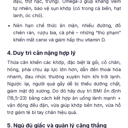
đậu, thịt nạc, trứng). Omega-3 giúp kháng viêm
tự nhiên, bảo vệ sụn khớp (có trong cá biển, hạt
lanh, óc chó).
Nên hạn chế thức ăn mặn, nhiều đường, đồ
chiên rán, rượu bia, cà phê – những “thủ phạm”
khiến mất canxi và giảm hấp thu vitamin D.
4. Duy trì cân nặng hợp lý
Thừa cân khiến các khớp, đặc biệt là gối, cổ chân,
hông, phải chịu áp lực lớn hơn, dẫn đến thoái hóa
nhanh, đau nhức thường xuyên hơn khi trời lạnh.
Ngược lại, người quá gầy dễ bị thiếu dưỡng chất,
giảm mật độ xương. Do đó hãy duy trì BMI ổn định
(18,5–23) bằng cách kết hợp ăn uống lành mạnh +
vận động đều đặn, vừa giúp khớp bền hơn, vừa hỗ
trợ giảm tê bì tay chân hiệu quả.
5. Ngủ đủ giấc và quản lý căng thẳng