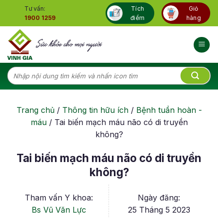
Skip
Tư vấn:
Tích
Giỏ
to
1900 1259
điểm
hàng
content
Tìm
kiếm:
Trang chủ
/
Thông tin hữu ích
/
Bệnh tuần hoàn -
máu
/
Tai biến mạch máu não có di truyền
không?
Tai biến mạch máu não có di truyền
không?
Tham vấn Y khoa:
Ngày đăng:
Bs Vũ Văn Lực
25 Tháng 5 2023