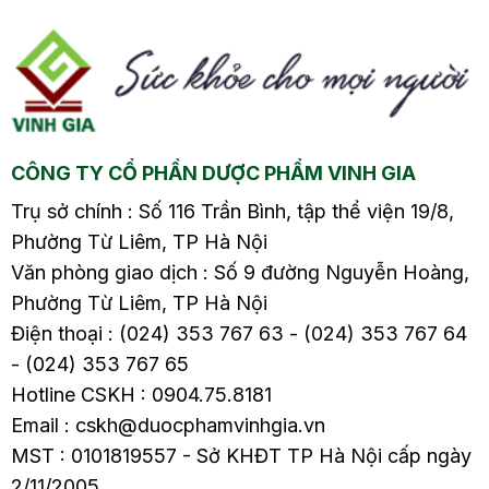
Phương pháp này
sưng vùng cánh tay
1.
mang lại hiệu quả cao
hoặc chân bị ảnh
trong việc giảm chóng
hưởng. Tìm hiểu
mặt, buồn nôn và cải
nguyên nhân, biến
thiện sức khỏe. Hãy
chứng và cách điều trị
tìm hiểu chi tiết về
cũng như phòng bệnh
CÔNG TY CỔ PHẦN DƯỢC PHẨM VINH GIA
cách chữa rối loạn tiền
từ sớm trong bài viết
đình bằng diện chẩn
sau nhé.
Trụ sở chính : Số 116 Trần Bình, tập thể viện 19/8,
trong bài viết này.
Phường Từ Liêm, TP Hà Nội
Văn phòng giao dịch : Số 9 đường Nguyễn Hoàng,
Phường Từ Liêm, TP Hà Nội
Điện thoại : (024) 353 767 63 - (024) 353 767 64
- (024) 353 767 65
Hotline CSKH : 0904.75.8181
Email : cskh@duocphamvinhgia.vn
MST : 0101819557 - Sở KHĐT TP Hà Nội cấp ngày
2/11/2005