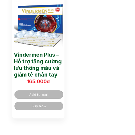
Vindermen Plus –
Hỗ trợ tăng cường
lưu thông máu và
giảm tê chân tay
165.000
đ
Add to cart
Buy now