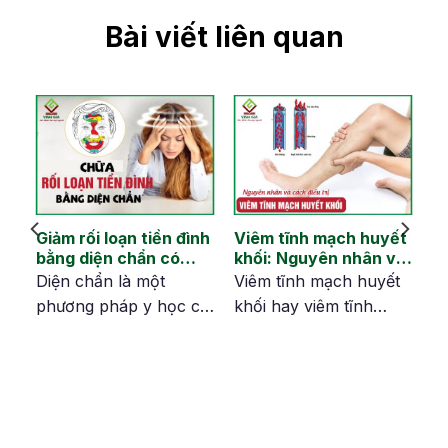
Bài viết liên quan
Giảm rối loạn tiền đình
Viêm tĩnh mạch huyết
bằng diện chẩn có
khối: Nguyên nhân và
hiệu quả không?
tránh biến chứng
i
Diện chẩn là một
Viêm tĩnh mạch huyết
à
phương pháp y học cổ
khối hay viêm tĩnh
truyền sử dụng các kỹ
mạch là tình trạng tĩnh
thuật bấm huyệt trên
mạch bị viêm và hình
.
mặt để điều trị nhiều
thành các khối máu
ão
bệnh lý, trong đó có
đông. Bệnh lý này có
.
rối loạn tiền đình.
thể gây đau, đỏ và