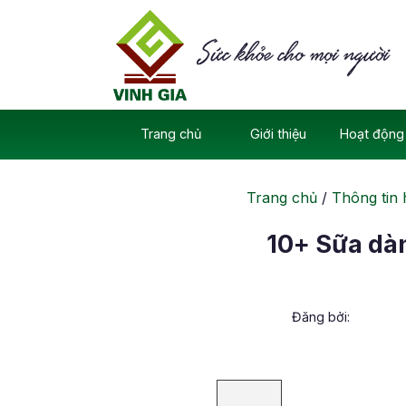
Skip
to
content
Trang chủ
Giới thiệu
Hoạt động 
Trang chủ
/
Thông tin 
10+ Sữa dàn
Đăng bởi: