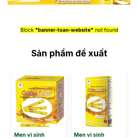
Block
"banner-toan-website"
not found
Sản phẩm đề xuất
Men vi sinh
Men vi sinh