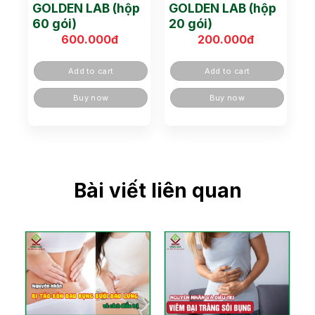
GOLDEN LAB (hộp
GOLDEN LAB (hộp
60 gói)
20 gói)
600.000
đ
200.000
đ
Add to cart
Add to cart
Buy now
Buy now
Bài viết liên quan