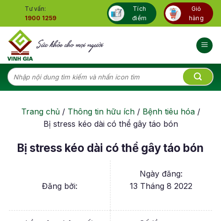
Skip
Tư vấn:
Tích
Giỏ
to
1900 1259
điểm
hàng
content
Tìm
kiếm:
Trang chủ
/
Thông tin hữu ích
/
Bệnh tiêu hóa
/
Bị stress kéo dài có thể gây táo bón
Bị stress kéo dài có thể gây táo bón
Ngày đăng:
Đăng bởi:
13 Tháng 8 2022