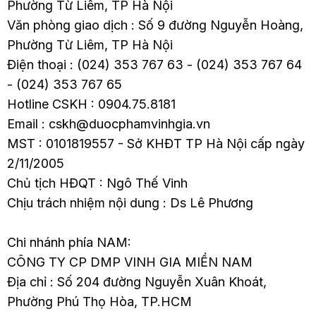
Phường Từ Liêm, TP Hà Nội
bụng? Cách xử lý như
Văn phòng giao dịch : Số 9 đường Nguyễn Hoàng,
thế nào? Hãy cùng tìm
Phường Từ Liêm, TP Hà Nội
hiểu chi tiết trong bài
Điện thoại : (024) 353 767 63 - (024) 353 767 64
viết sau.
- (024) 353 767 65
Hotline CSKH : 0904.75.8181
Email : cskh@duocphamvinhgia.vn
MST : 0101819557 - Sở KHĐT TP Hà Nội cấp ngày
2/11/2005
Chủ tịch HĐQT : Ngô Thế Vinh
Chịu trách nhiệm nội dung : Ds Lê Phương
Chi nhánh phía NAM:
CÔNG TY CP DMP VINH GIA MIỀN NAM
Địa chỉ : Số 204 đường Nguyễn Xuân Khoát,
Phường Phú Thọ Hòa, TP.HCM