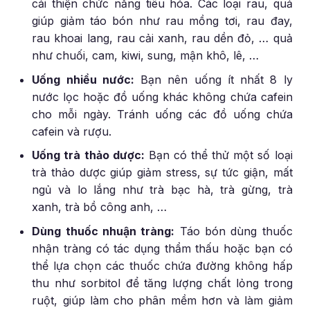
cải thiện chức năng tiêu hóa. Các loại rau, quả
giúp giảm táo bón như rau mồng tơi, rau đay,
rau khoai lang, rau cải xanh, rau dền đỏ, … quả
như chuối, cam, kiwi, sung, mận khô, lê, …
Uống nhiều nước:
Bạn nên uống ít nhất 8 ly
nước lọc hoặc đồ uống khác không chứa cafein
cho mỗi ngày. Tránh uống các đồ uống chứa
cafein và rượu.
Uống trà thảo dược:
Bạn có thể thử một số loại
trà thảo dược giúp giảm stress, sự tức giận, mất
ngủ và lo lắng như trà bạc hà, trà gừng, trà
xanh, trà bồ công anh, …
Dùng thuốc nhuận tràng:
Táo bón dùng thuốc
nhận tràng có tác dụng thẩm thấu hoặc bạn có
thể lựa chọn các thuốc chứa đường không hấp
thu như sorbitol để tăng lượng chất lỏng trong
ruột, giúp làm cho phân mềm hơn và làm giảm