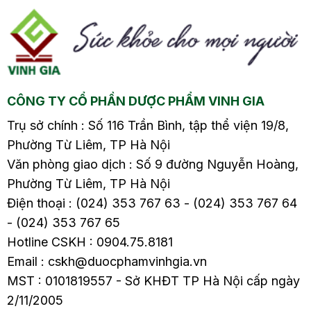
ừa
người bệnh bị sốt virus
người bệnh bị sốt virus
õi
và sốt xuất huyết4.1.
và sốt xuất huyết4.1.
y
Đối với người bệnh bị
Đối với người bệnh bị
ả
sốt xuất huyết4.2. Đối
sốt xuất huyết4.2. Đối
o
với người bệnh…
với người bệnh…
CÔNG TY CỔ PHẦN DƯỢC PHẨM VINH GIA
Trụ sở chính : Số 116 Trần Bình, tập thể viện 19/8,
Phường Từ Liêm, TP Hà Nội
Văn phòng giao dịch : Số 9 đường Nguyễn Hoàng,
Phường Từ Liêm, TP Hà Nội
Điện thoại : (024) 353 767 63 - (024) 353 767 64
- (024) 353 767 65
Hotline CSKH : 0904.75.8181
Email : cskh@duocphamvinhgia.vn
MST : 0101819557 - Sở KHĐT TP Hà Nội cấp ngày
2/11/2005