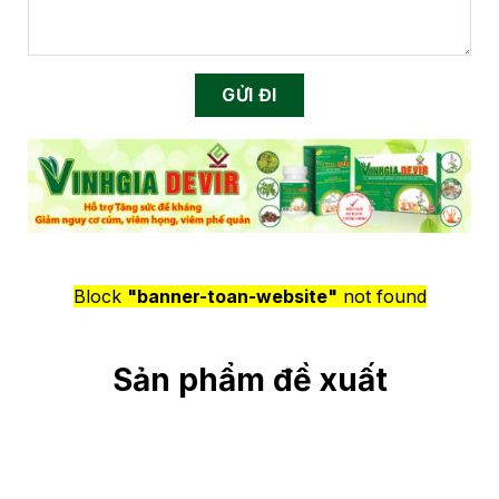
Block
"banner-toan-website"
not found
Sản phẩm đề xuất