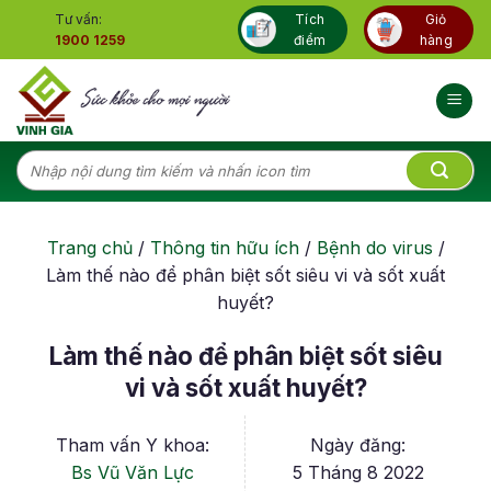
Skip
Tư vấn:
Tích
Giỏ
to
1900 1259
điểm
hàng
content
Tìm
kiếm:
Trang chủ
/
Thông tin hữu ích
/
Bệnh do virus
/
Làm thế nào để phân biệt sốt siêu vi và sốt xuất
huyết?
Làm thế nào để phân biệt sốt siêu
vi và sốt xuất huyết?
Tham vấn Y khoa:
Ngày đăng:
Bs Vũ Văn Lực
5 Tháng 8 2022