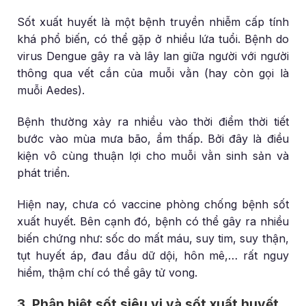
Sốt xuất huyết là một bệnh truyền nhiễm cấp tính
khá phổ biến, có thể gặp ở nhiều lứa tuổi. Bệnh do
virus Dengue gây ra và lây lan giữa người với người
thông qua vết cắn của muỗi vằn (hay còn gọi là
muỗi Aedes).
Bệnh thường xảy ra nhiều vào thời điểm thời tiết
bước vào mùa mưa bão, ẩm thấp. Bởi đây là điều
kiện vô cùng thuận lợi cho muỗi vằn sinh sản và
phát triển.
Hiện nay, chưa có vaccine phòng chống bệnh sốt
xuất huyết. Bên cạnh đó, bệnh có thể gây ra nhiều
biến chứng như: sốc do mất máu, suy tim, suy thận,
tụt huyết áp, đau đầu dữ dội, hôn mê,… rất nguy
hiểm, thậm chí có thể gây tử vong.
3. Phân biệt sốt siêu vi và sốt xuất huyết