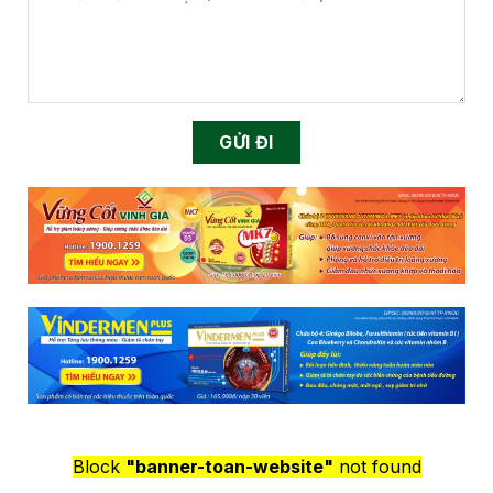
Block
"banner-toan-website"
not found