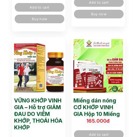
Add to cart
Add to cart
Buy now
Buy now
VỮNG KHỚP VINH
Miếng dán nóng
GIA – Hỗ trợ GIẢM
CƠ KHỚP VINH
ĐAU DO VIÊM
GIA Hộp 10 Miếng
KHỚP, THOÁI HÓA
165.000
đ
KHỚP
Add to cart