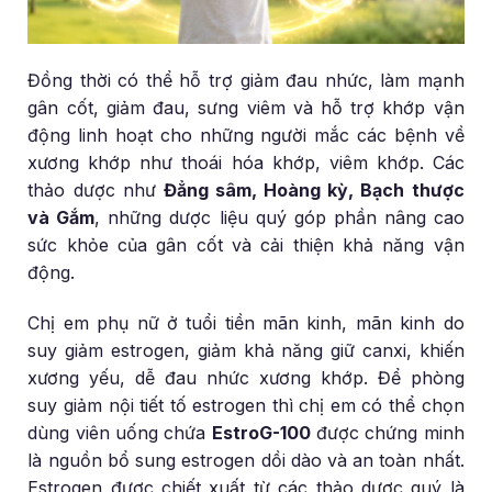
Đồng thời có thể hỗ trợ giảm đau nhức, làm mạnh
gân cốt, giảm đau, sưng viêm và hỗ trợ khớp vận
động linh hoạt cho những người mắc các bệnh về
xương khớp như thoái hóa khớp, viêm khớp. Các
thảo dược như
Đẳng sâm, Hoàng kỳ, Bạch thược
và Gắm
, những dược liệu quý góp phần nâng cao
sức khỏe của gân cốt và cải thiện khả năng vận
động.
Chị em phụ nữ ở tuổi tiền mãn kinh, mãn kinh do
suy giảm estrogen, giảm khả năng giữ canxi, khiến
xương yếu, dễ đau nhức xương khớp. Để phòng
suy giảm nội tiết tố estrogen thì chị em có thể chọn
dùng viên uống chứa
EstroG-100
được chứng minh
là nguồn bổ sung estrogen dồi dào và an toàn nhất.
Estrogen được chiết xuất từ các thảo dược quý là