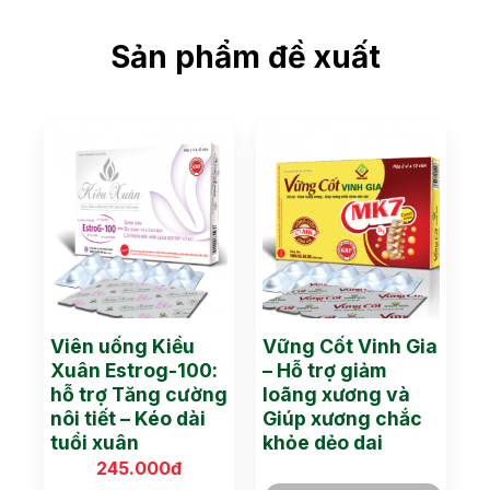
Sản phẩm đề xuất
Viên uống Kiều
Vững Cốt Vinh Gia
Xuân Estrog-100:
– Hỗ trợ giảm
hỗ trợ Tăng cường
loãng xương và
nôi tiết – Kéo dài
Giúp xương chắc
tuổi xuân
khỏe dẻo dai
245.000
đ