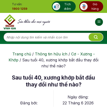
Skip
Tư vấn:
Tích
Giỏ
to
1900 1259
điểm
hàng
content
Tìm
kiếm:
Trang chủ
/
Thông tin hữu ích
/
Cơ - Xương -
Khớp
/
Sau tuổi 40, xương khớp bắt đầu thay đổi
như thế nào?
Sau tuổi 40, xương khớp bắt đầu
thay đổi như thế nào?
Ngày đăng:
Đăng bởi:
22 Tháng 6 2026