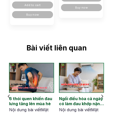
Add to cart
Buy now
Buy now
Bài viết liên quan
6 thói quen khiến đau
Ngồi điều hòa cả ngày
u
lưng tăng lên mùa hè
có làm đau khớp nặng
hơn không?
Nội dung bài viếtMật
Nội dung bài viếtMật