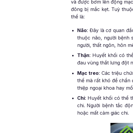
và được bơm lên động mạch 
đông bị mắc kẹt. Tuỳ thuộ
thể là:
Não
: Đây là cơ quan đầ
thuộc não, người bệnh s
người, thất ngôn, hôn m
Thận
: Huyết khối có th
đau vùng thắt lưng đột n
Mạc treo
: Các triệu ch
thế mà rất khó để chẩn 
thiệp ngoại khoa hay mổ
Chi
: Huyết khối có thể
chi. Người bệnh tắc độ
hoặc mất cảm giác chi.