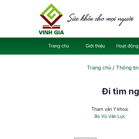
Skip
to
content
Trang chủ
Giới thiệu
Hoạt động 
Trang chủ
/
Thông tin
Đi tìm n
Tham vấn Y khoa:
Bs Vũ Văn Lực