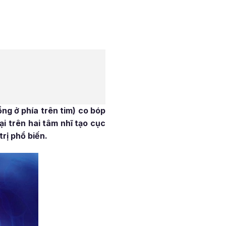
ồng ở phía trên tim) co bóp
i trên hai tâm nhĩ tạo cục
rị phổ biến.