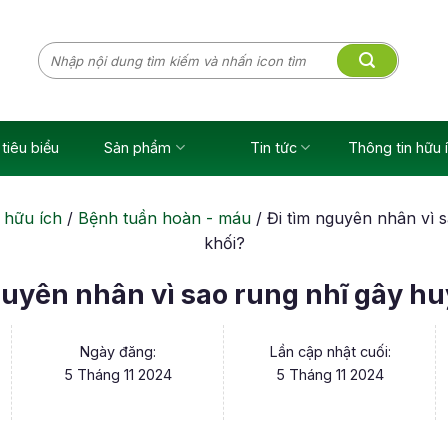
Tìm
kiếm:
tiêu biểu
Sản phẩm
Tin tức
Thông tin hữu 
 hữu ích
/
Bệnh tuần hoàn - máu
/
Đi tìm nguyên nhân vì 
khối?
guyên nhân vì sao rung nhĩ gây hu
Ngày đăng:
Lần cập nhật cuối:
5 Tháng 11 2024
5 Tháng 11 2024