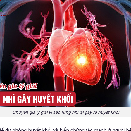
Chuyên gia lý giải vì sao rung nhĩ lại gây ra huyết khối
để dự phòng huyết khối và biến chứng tắc mạch ở người bệ