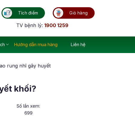
Tích điểm
Giỏ hàng
TV bệnh lý:
1900 1259
ích
Hướng dẫn mua hàng
Liên hệ
sao rung nhĩ gây huyết
yết khối?
Số lần xem:
699