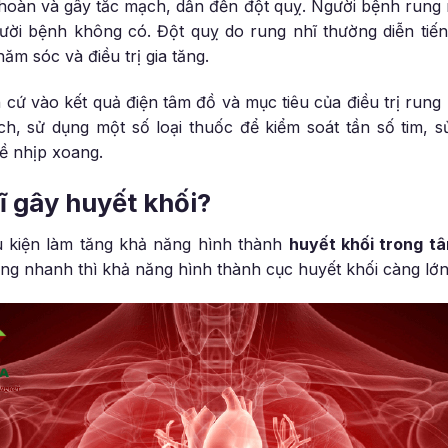
 hoàn và gây tắc mạch, dẫn đến đột quỵ. Người bệnh rung
ười bệnh không có. Đột quỵ do rung nhĩ thường diễn tiến 
ăm sóc và điều trị gia tăng.
cứ vào kết quả điện tâm đồ và mục tiêu của điều trị rung
h, sử dụng một số loại thuốc để kiểm soát tần số tim, 
ề nhịp xoang.
hĩ gây huyết khối?
u kiện làm tăng khả năng hình thành
huyết khối trong tâ
àng nhanh thì khả năng hình thành cục huyết khối càng lớn