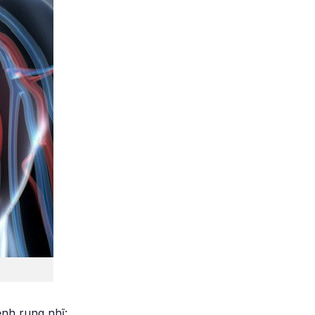
nh rung nhĩ: