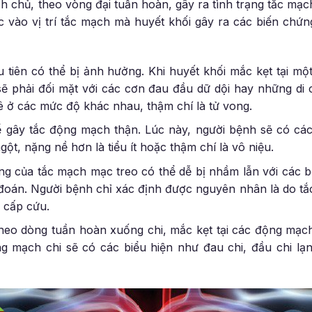
chủ, theo vòng đại tuần hoàn, gây ra tình trạng tắc mạc
c vào vị trí tắc mạch mà huyết khối gây ra các biến chứ
u tiên có thể bị ảnh hưởng. Khi huyết khối mắc kẹt tại 
ẽ phải đối mặt với các cơn đau đầu dữ dội hay những di 
ê ở các mức độ khác nhau, thậm chí là tử vong.
ể gây tắc động mạch thận. Lúc này, người bệnh sẽ có các
gột, nặng nề hơn là tiểu ít hoặc thậm chí là vô niệu.
ứng của tắc mạch mạc treo có thể dễ bị nhầm lẫn với các 
đoán. Người bệnh chỉ xác định được nguyên nhân là do tắ
 cấp cứu.
 theo dòng tuần hoàn xuống chi, mắc kẹt tại các động mạc
ng mạch chi sẽ có các biểu hiện như đau chi, đầu chi l