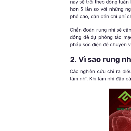
này sẽ trôi theo dòng tuần
hơn 5 lần so với những ng
phế cao, dẫn đến chi phí ch
Chẩn đoán rung nhĩ sẽ căn 
đông để dự phòng tắc mạc
pháp sốc điện để chuyển v
2. Vì sao rung n
Các nghiên cứu chỉ ra điề
tâm nhĩ. Khi tâm nhĩ đập c