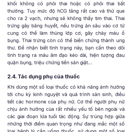
khối không có phôi thai hoặc có phôi thai bất
thường. Tuy mức độ hCG tăng rất cao và thử que
cho ra 2 vạch, nhưng sẽ không thấy tim thai. Thai
trứng gây băng huyết, nếu trứng ăn sâu vào cơ tử
cung có thể làm thủng lớp cơ, gây chảy máu ổ
bụng. Thai trứng còn có thể biến chứng thành ung
thư. Để nhận biết tình trạng này, bạn cần theo dõi
tình trạng ra máu âm đạo kéo dài, hiện tượng đau
quặn bụng, triệu chứng tiền sản giật…
2.4. Tác dụng phụ của thuốc
Khi dùng một số loại thuốc có khả năng ảnh hưởng
tới chu kỳ kinh nguyệt và quá trình sản sinh, điều
tiết các hormone của phụ nữ. Cơ thể người phụ nữ
chịu ảnh hưởng của rất nhiều yếu tố bên ngoài và
các giai đoạn lứa tuổi tác động. Sự trùng hợp giữa
những thời điểm quan trọng như đang mắc một số
loại bệnh lý cần uống thuốc, sử dụng một số loại