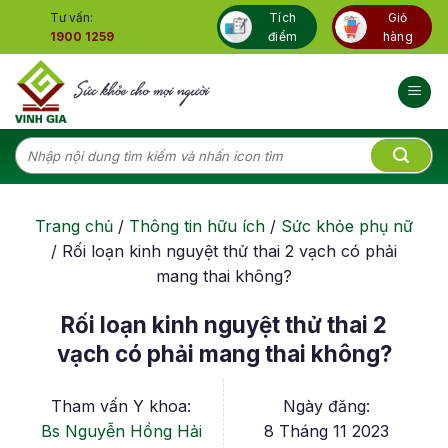
Skip
Tư vấn:
Tích
Giỏ
to
1900 1259
điểm
hàng
content
Tìm
kiếm:
Trang chủ
/
Thông tin hữu ích
/
Sức khỏe phụ nữ
/
Rối loạn kinh nguyệt thử thai 2 vạch có phải
mang thai không?
Rối loạn kinh nguyệt thử thai 2
vạch có phải mang thai không?
Tham vấn Y khoa:
Ngày đăng:
Bs Nguyễn Hồng Hải
8 Tháng 11 2023