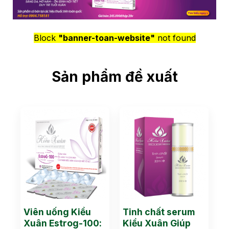
Block
"banner-toan-website"
not found
Sản phẩm đề xuất
Viên uống Kiều
Tinh chất serum
Xuân Estrog-100:
Kiều Xuân Giúp