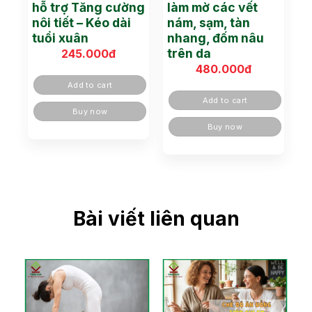
hỗ trợ Tăng cường
làm mờ các vết
nôi tiết – Kéo dài
nám, sạm, tàn
tuổi xuân
nhang, đốm nâu
trên da
245.000
đ
480.000
đ
Add to cart
Add to cart
Buy now
Buy now
Bài viết liên quan