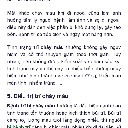
Mặt khác chảy máu khi đi ngoài cũng làm ảnh
hưởng tâm lý người bệnh, ám ảnh và sợ đi ngoài,
điều này dẫn đến việc phân bị khô cứng lại, gây táo
bón. Bệnh trĩ sẽ tiếp diễn và ngày một nặng hơn.
Tình trạng
trĩ chảy máu
thường không gây nguy
hiểm và có thể thuyên giảm theo thời gian. Tuy
nhiên, nếu không được kiểm soát và chăm sóc kỹ,
tình trạng này có thể gây ra nhiều biến chứng nguy
hiểm như hình thành các cục máu đông, thiếu máu
mãn tính, nhiễm trùng, …
5. Điều trị trĩ chảy máu
Bệnh
trĩ bị chảy máu
thường là dấu hiệu cảnh báo
tình trạng tổn thương hoặc kích thích búi trĩ. Búi trĩ
càng to, lượng máu tươi lắng đọng nhiều thì người
bị bệnh trĩ
càng bị chảy máu nhiều khi đi đại tiện. Vì