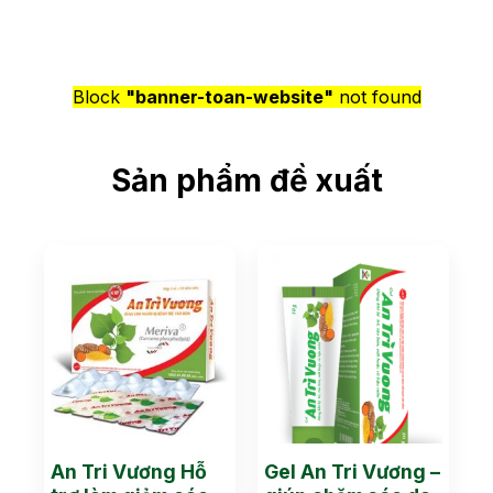
Block
"banner-toan-website"
not found
Sản phẩm đề xuất
An Tri Vương Hỗ
Gel An Tri Vương –