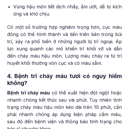
Vùng hậu môn tiết dịch nhầy, ẩm ướt, dễ bị kích
ứng và khó chịu.
Có một số trường hợp nghiêm trọng hơn, cục máu
đông có thể hình thành và tiến triển bên trong búi
trĩ, xảy ra phổ biến ở những người bị trĩ ngoại. Áp
lực xung quanh các mô khiến trĩ khối vỡ và dẫn
đến chảy máu hậu môn. Lượng máu chảy ra từ trĩ
huyết khối thường vón cục và có màu sẫm.
4. Bệnh trĩ chảy máu tươi có nguy hiểm
không?
Bệnh trĩ chảy máu
có thể xuất hiện đột ngột hoặc
nhanh chóng kết thúc sau vài phút. Tuy nhiên tình
trạng chảy máu hậu môn kéo dài trên 10 phút, cần
phải nhanh chóng áp dụng biện pháp cầm máu,
sau đó đến bệnh viện và thông báo tình trạng cho
bác sĩ chuyên khoa.