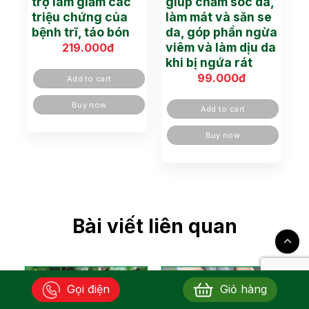
trợ làm giảm các
giúp chăm sóc da,
triệu chứng của
làm mát và săn se
bệnh trĩ, táo bón
da, góp phần ngừa
viêm và làm dịu da
219.000
đ
khi bị ngứa rát
99.000
đ
Add to cart
Buy now
Add to cart
Buy now
Bài viết liên quan
Gọi điện
Giỏ hàng