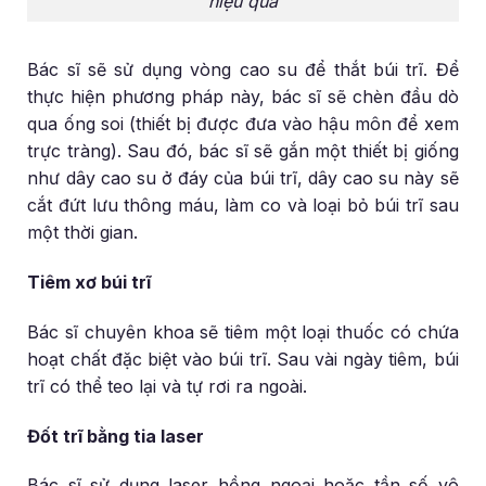
hiệu quả
Bác sĩ sẽ sử dụng vòng cao su để thắt búi trĩ. Để
thực hiện phương pháp này, bác sĩ sẽ chèn đầu dò
qua ống soi (thiết bị được đưa vào hậu môn để xem
trực tràng). Sau đó, bác sĩ sẽ gắn một thiết bị giống
như dây cao su ở đáy của búi trĩ, dây cao su này sẽ
cắt đứt lưu thông máu, làm co và loại bỏ búi trĩ sau
một thời gian.
Tiêm xơ búi trĩ
Bác sĩ chuyên khoa sẽ tiêm một loại thuốc có chứa
hoạt chất đặc biệt vào búi trĩ. Sau vài ngày tiêm, búi
trĩ có thể teo lại và tự rơi ra ngoài.
Đốt trĩ bằng tia laser
Bác sĩ sử dụng laser hồng ngoại hoặc tần số vô