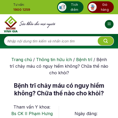
Skip
Tư vấn:
Tích
Giỏ
to
1900 1259
điểm
hàng
content
Tìm
kiếm:
Trang chủ
/
Thông tin hữu ích
/
Bệnh trĩ
/
Bệnh
trĩ chảy máu có nguy hiểm không? Chữa thế nào
cho khỏi?
Bệnh trĩ chảy máu có nguy hiểm
không? Chữa thế nào cho khỏi?
Tham vấn Y khoa:
Bs CK II Phạm Hưng
Ngày đăng: