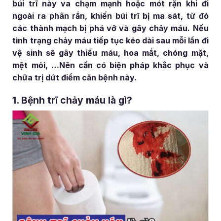
búi trĩ này va chạm mạnh hoặc mót rặn khi đi
ngoài ra phân rắn, khiến búi trĩ bị ma sát, từ đó
các thành mạch bị phá vỡ và gây chảy máu. Nếu
tình trạng chảy máu tiếp tục kéo dài sau mỗi lần đi
vệ sinh sẽ gây thiếu máu, hoa mắt, chóng mặt,
mệt mỏi, …Nên cần có biện pháp khắc phục và
chữa trị dứt điểm căn bệnh này.
1. Bệnh trĩ chảy máu là gì?